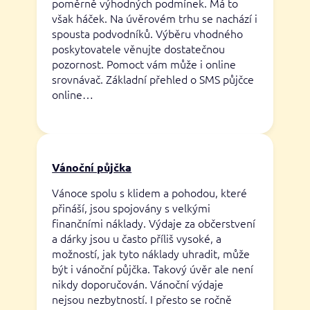
poměrně výhodných podmínek. Má to
však háček. Na úvěrovém trhu se nachází i
spousta podvodníků. Výběru vhodného
poskytovatele věnujte dostatečnou
pozornost. Pomoct vám může i online
srovnávač. Základní přehled o SMS půjčce
online…
Vánoční půjčka
Vánoce spolu s klidem a pohodou, které
přináší, jsou spojovány s velkými
finančními náklady. Výdaje za občerstvení
a dárky jsou u často příliš vysoké, a
možností, jak tyto náklady uhradit, může
být i vánoční půjčka. Takový úvěr ale není
nikdy doporučován. Vánoční výdaje
nejsou nezbytností. I přesto se ročně