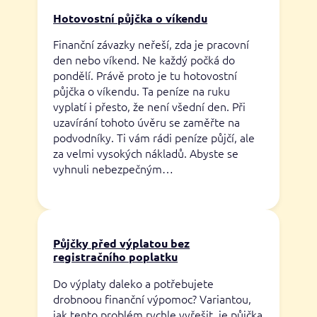
Hotovostní půjčka o víkendu
Finanční závazky neřeší, zda je pracovní
den nebo víkend. Ne každý počká do
pondělí. Právě proto je tu hotovostní
půjčka o víkendu. Ta peníze na ruku
vyplatí i přesto, že není všední den. Při
uzavírání tohoto úvěru se zaměřte na
podvodníky. Ti vám rádi peníze půjčí, ale
za velmi vysokých nákladů. Abyste se
vyhnuli nebezpečným…
Půjčky před výplatou bez
registračního poplatku
Do výplaty daleko a potřebujete
drobnoou finanční výpomoc? Variantou,
jak tento problém rychle vyřešit, je půjčka