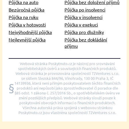
Půjčka na auto
Půjčka bez doložení příjmů
Bezúročná půjčka
Půjčka po insolvenci
Půjčka na ruku
Půjčka v insolvenci
Půjčka v hotovosti
Půjčka v exekuci
Nejvýhodnější půjčka
Půjčka pro dlužníky
Nejlevnější půjčka
Půjčka bez dokládání
příjmu
Webová stránka Poskytnuto.cz je nástroj pro srovnávání
spotřebitelských úvěrů a souvisejících finančních produktů.
Webová stránka je provozována společností 72Ventures s.r.o.
se sídlem Slezská 844/96, Vinohrady, 130 00 Praha 3, IČ
14139936, která není přímým poskytovatelem těchto finančních
§
produktů ani nepůsobí jako zprostředkovatel či poradce dle
§85 odst. 1 zákona č. 257/2016 Sb., o spotřebitelském úvěru ve
znění pozdějších předpisů. Webové stránky slouží pouze k
poskytování obecných informací o finančních produktech.
Všechna autorská práva spojená s webovou stránkou
Poskytnuto.cz jsou vlastněna společností 72Ventures s.r.o.