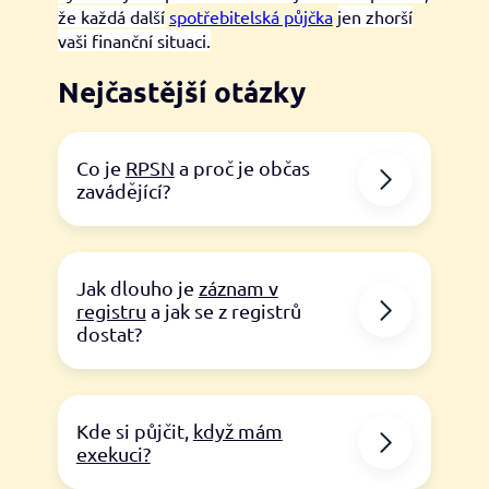
že každá další
spotřebitelská půjčka
jen zhorší
vaši finanční situaci.
Nejčastější otázky
Co je
RPSN
a proč je občas
zavádějící?
Jak dlouho je
záznam v
registru
a jak se z registrů
dostat?
Kde si půjčit,
když mám
exekuci?