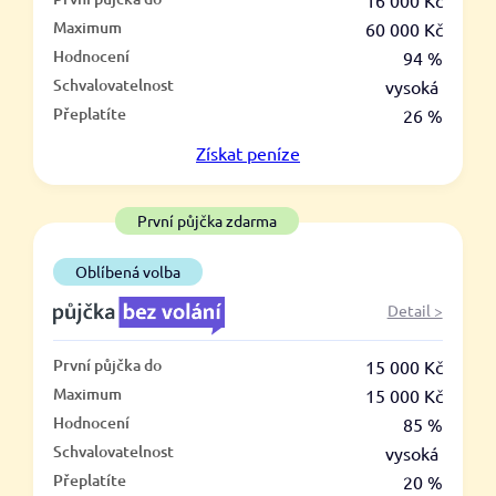
–
16 000 Kč
Maximum
60 000 Kč
ano
Hodnocení
94 %
ne
Schvalovatelnost
vysoká
Přeplatíte
26 %
Ve zkušebce
Získat
peníze
ano
ne
První půjčka zdarma
V exekuci
Oblíbená volba
ano
Detail >
ne
První půjčka do
15 000 Kč
Po insolvenci
Maximum
15 000 Kč
ano
Hodnocení
85 %
ne
Schvalovatelnost
vysoká
Přeplatíte
20 %