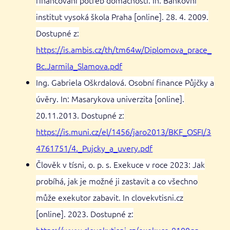
institut vysoká škola Praha [online]. 28. 4. 2009.
Dostupné z:
https://is.ambis.cz/th/tm64w/Diplomova_prace_
Bc.Jarmila_Slamova.pdf
Ing. Gabriela Oškrdalová. Osobní finance Půjčky a
úvěry. In: Masarykova univerzita [online].
20.11.2013. Dostupné z:
https://is.muni.cz/el/1456/jaro2013/BKF_OSFI/3
4761751/4._Pujcky_a_uvery.pdf
Člověk v tísni, o. p. s. Exekuce v roce 2023: Jak
probíhá, jak je možné ji zastavit a co všechno
může exekutor zabavit. In clovekvtisni.cz
[online]. 2023. Dostupné z:
https://www.clovekvtisni.cz/exekuce-8100gp