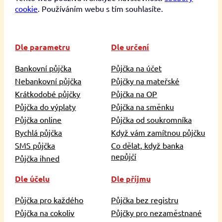
cookie
. Používáním webu s tím souhlasíte.
Dle parametru
Dle určení
Bankovní půjčka
Půjčka na účet
Nebankovní půjčka
Půjčky na mateřské
Krátkodobé půjčky
Půjčka na OP
Půjčka do výplaty
Půjčka na směnku
Půjčka online
Půjčka od soukromníka
Rychlá půjčka
Když vám zamítnou půjčku
SMS půjčka
Co dělat, když banka
nepůjčí
Půjčka ihned
Dle účelu
Dle příjmu
Půjčka pro každého
Půjčka bez registru
Půjčka na cokoliv
Půjčky pro nezaměstnané