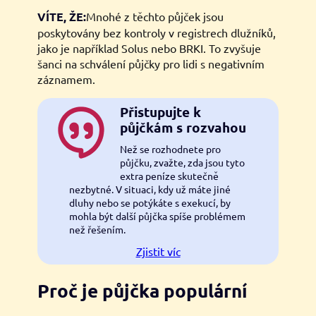
VÍTE, ŽE:
Mnohé z těchto půjček jsou
poskytovány bez kontroly v registrech dlužníků,
jako je například Solus nebo BRKI. To zvyšuje
šanci na schválení půjčky pro lidi s negativním
záznamem.
Přistupujte k
půjčkám s rozvahou
Než se rozhodnete pro
půjčku, zvažte, zda jsou tyto
extra peníze skutečně
nezbytné. V situaci, kdy už máte jiné
dluhy nebo se potýkáte s exekucí, by
mohla být další půjčka spíše problémem
než řešením.
Zjistit víc
Proč je půjčka populární