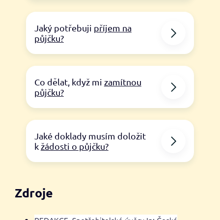
Jaký potřebuji
příjem na
půjčku?
Co dělat, když mi
zamítnou
půjčku?
Jaké doklady musím doložit
k
žádosti o půjčku?
Zdroje
REDAKCE. Spotřebitelské úvěry In: Česká