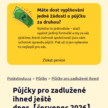
Máte dost vyplňování
jedné žádosti o půjčku
za druhou?
Vyřešte to jednoduše – stačí
vyplnit jediný formulář a my za vás
zjistíme, které úvěrové společnosti jsou vám
ochotné opravdu půjčit. Pak už si jen vyberete
tu nejlepší pro vás.
Získat peníze
Poskytnuto.cz
>
Půjčky
>
Půjčky pro zadlužené ihned
Půjčky pro zadlužené
ihned ještě
dnes【červenec 2026】