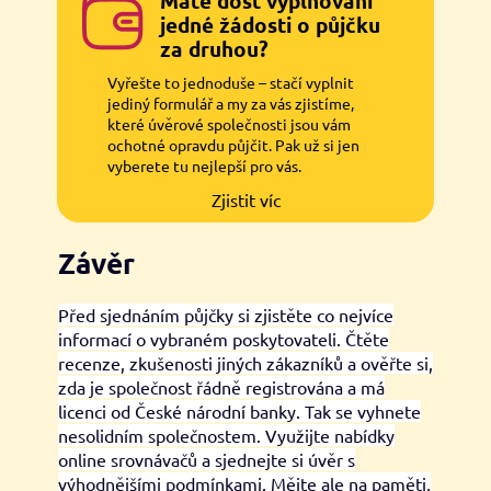
Máte dost vyplňování
jedné žádosti o půjčku
za druhou?
Vyřešte to jednoduše – stačí vyplnit
jediný formulář a my za vás zjistíme,
které úvěrové společnosti jsou vám
ochotné opravdu půjčit. Pak už si jen
vyberete tu nejlepší pro vás.
Zjistit víc
Závěr
Před sjednáním půjčky si zjistěte co nejvíce
informací o vybraném poskytovateli. Čtěte
recenze, zkušenosti jiných zákazníků a ověřte si,
zda je společnost řádně registrována a má
licenci od České národní banky. Tak se vyhnete
nesolidním společnostem. Využijte nabídky
online srovnávačů a sjednejte si úvěr s
výhodnějšími podmínkami. Mějte ale na paměti,