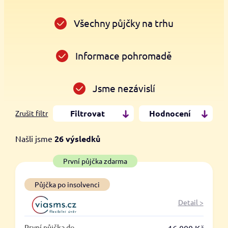
Všechny půjčky na trhu
Informace pohromadě
Jsme nezávislí
Filtrovat
Hodnocení
Zrušit filtr
Našli jsme
26
výsledků
Cena
První půjčka zdarma
Od
Do
Půjčka po insolvenci
Detail >
První půjčka zdarma
První půjčka do