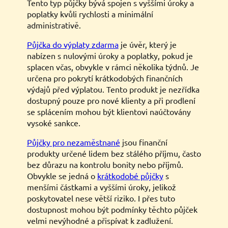
Tento typ půjčky bývá spojen s vyššími úroky a
poplatky kvůli rychlosti a minimální
administrativě.
Půjčka do výplaty zdarma
je úvěr, který je
nabízen s nulovými úroky a poplatky, pokud je
splacen včas, obvykle v rámci několika týdnů. Je
určena pro pokrytí krátkodobých finančních
výdajů před výplatou. Tento produkt je nezřídka
dostupný pouze pro nové klienty a při prodlení
se splácením mohou být klientovi naúčtovány
vysoké sankce.
Půjčky pro nezaměstnané
jsou finanční
produkty určené lidem bez stálého příjmu, často
bez důrazu na kontrolu bonity nebo příjmů.
Obvykle se jedná o
krátkodobé půjčky
s
menšími částkami a vyššími úroky, jelikož
poskytovatel nese větší riziko. I přes tuto
dostupnost mohou být podmínky těchto půjček
velmi nevýhodné a přispívat k zadlužení.