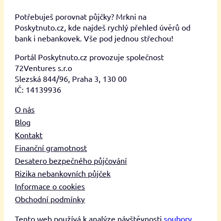
Potřebuješ porovnat půjčky? Mrkni na
Poskytnuto.cz, kde najdeš rychlý přehled úvěrů od
bank i nebankovek. Vše pod jednou střechou!
Portál Poskytnuto.cz provozuje společnost
72Ventures s.r.o
Slezská 844/96, Praha 3, 130 00
IČ: 14139936
O nás
Blog
Kontakt
Finanční gramotnost
Desatero bezpečného půjčování
Rizika nebankovních půjček
Informace o cookies
Obchodní podmínky
Tento web používá k analýze návštěvnosti
soubory