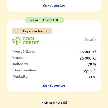
V hotovosti
Získat
peníze
ano
ne
Sleva 30%: kód LDG
Půjčka po insolvenci
Detail >
První půjčka do
15 000 Kč
Maximum
25 000 Kč
Hodnocení
79 %
Schvalovatelnost
vysoká
Přeplatíte
33 %
Získat
peníze
Zobrazit další