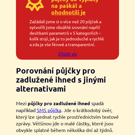
na paškál a
ohodnotili je
Zažádali jsme si o více než 20 půjček a
vytvořili jsme obsáhlé srovnání napříč
desítkami parametrů v 5 kategoriích –
kolik stojí, jak je to jednoduché a rychlé
a zda je vše férové a transparentní.
Zjistit víc
Porovnání půjčky pro
zadlužené ihned s jinými
alternativami
Mezi
půjčky pro zadlužené ihned
spadá
například
SMS půjčka
. Jde o krátkodobý úvěr,
který lze sjednat rychle prostřednictvím textové
zprávy. Většinou jde o malé částky, které jsou
obvykle splatné během několika dní až týdnů.