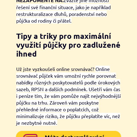
NEZAPOMEŇTE NA:
Zvažte jiné možnosti
řešení své finanční situace, jako je například
restrukturalizace dluhů, poradenství nebo
půjčka od rodiny či přátel.
Tipy a triky pro maximální
využití půjčky pro zadlužené
ihned
Už jste vyzkoušeli online srovnávač?
Online
srovnávač půjček vám umožní rychle porovnat
nabídky různých poskytovatelů podle úrokových
sazeb, RPSN a dalších podmínek. Ušetří vám čas
i peníze tím, že vám pomůže najít nejvýhodnější
půjčku na trhu. Zároveň vám poskytne
přehledné informace o poplatcích, což
minimalizuje riziko, že půjčku přeplatíte víc, než
je nezbytně nutné.