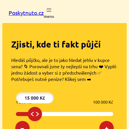
Přeskočit
na
Poskytnuto.cz
obsah
Zjisti, kde ti
fakt půjčí
Hledáš půjčku, ale je to jako hledat jehlu v kupce
sena? 🌀 Porovnali jsme ty nejlepší na trhu ❤️ Vyplň
jednu žádost a vyber si z předschválených ✅
Potřebuješ nutně peníze? Klikej sem ➡️
15 000 Kč
1 000 Kč
100 000 Kč
–
+