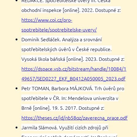
obchodní inspekce [online]. 2022. Dostupné z:
https://www.coi.cz/pro-
spotrebitele/spotrebitelske-uvery/
Dominik Sedláček. Analýza a srovnání
spotřebitelských úvěrů v České republice.
Vysoká škola báňská [online]. 2023. Dostupné z:
https://dspace.vsb.cz/bitstream/handle/10084/1
49657/SED0227_EKF_B0412A050005_2023.pdf
Petr TOMAN, Barbora MÁJKOVÁ. Trh úvěrů pro
spotřebitele v ČR. In: Mendelova univerzita v
Brně [online]. 19. 5. 2017. Dostupné z:
https://theses.cz/id/nb58qz/zaverecna_prace.pdf
Jarmila Slámová. Využití cizích zdrojů při
financování potřeb domácností. In: Bankovní