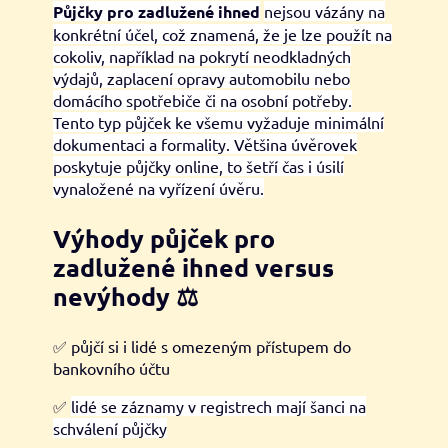
Půjčky pro zadlužené ihned
nejsou vázány na
konkrétní účel, což znamená, že je lze použít na
cokoliv, například na pokrytí neodkladných
výdajů, zaplacení opravy automobilu nebo
domácího spotřebiče či na osobní potřeby.
Tento typ půjček ke všemu vyžaduje minimální
dokumentaci a formality. Většina úvěrovek
poskytuje půjčky online, to šetří čas i úsilí
vynaložené na vyřízení úvěru.
Výhody půjček pro
zadlužené ihned versus
nevýhody
⚖️
✅ půjčí si i lidé s omezeným přístupem do
bankovního účtu
✅
lidé se záznamy v registrech mají šanci na
schválení půjčky