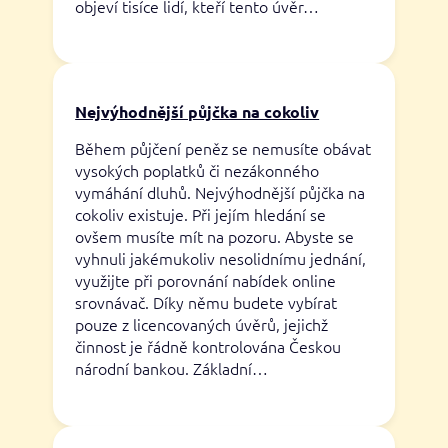
objeví tisíce lidí, kteří tento úvěr…
Nejvýhodnější půjčka na cokoliv
Během půjčení peněz se nemusíte obávat
vysokých poplatků či nezákonného
vymáhání dluhů. Nejvýhodnější půjčka na
cokoliv existuje. Při jejím hledání se
ovšem musíte mít na pozoru. Abyste se
vyhnuli jakémukoliv nesolidnímu jednání,
využijte při porovnání nabídek online
srovnávač. Díky němu budete vybírat
pouze z licencovaných úvěrů, jejichž
činnost je řádně kontrolována Českou
národní bankou. Základní…