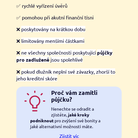
✅ rychlé vyřízení úvěrů
✅ pomohou při akutní finanční tísni
❌
poskytovány na krátkou dobu
❌
limitovány menšími částkami
❌
ne všechny společnosti poskytující
půjčky
pro zadlužené
jsou spolehlivé
❌
pokud dlužník neplní své závazky, zhorší to
jeho kreditní skóre
Proč vám zamítli
půjčku?
Nenechte se odradit a
zjistěte,
jaké kroky
podniknout
pro zvýšení své bonity a
jaké alternativní možnosti máte.
Zjistit víc