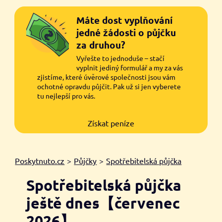
Máte dost vyplňování
jedné žádosti o půjčku
za druhou?
Vyřešte to jednoduše – stačí
vyplnit jediný formulář a my za vás
zjistíme, které úvěrové společnosti jsou vám
ochotné opravdu půjčit. Pak už si jen vyberete
tu nejlepší pro vás.
Získat peníze
Poskytnuto.cz
>
Půjčky
>
Spotřebitelská půjčka
Spotřebitelská půjčka
ještě dnes【červenec
2026】