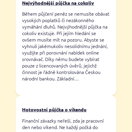
Nejvýhodnější půjčka na cokoliv
Během půjčení peněz se nemusíte obávat
vysokých poplatků či nezákonného
vymáhání dluhů. Nejvýhodnější půjčka na
cokoliv existuje. Při jejím hledání se
ovšem musíte mít na pozoru. Abyste se
vyhnuli jakémukoliv nesolidnímu jednání,
využijte při porovnání nabídek online
srovnávač. Díky němu budete vybírat
pouze z licencovaných úvěrů, jejichž
činnost je řádně kontrolována Českou
národní bankou. Základní…
Hotovostní půjčka o víkendu
Finanční závazky neřeší, zda je pracovní
den nebo víkend. Ne každý počká do