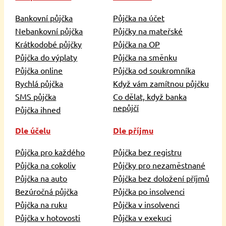
Bankovní půjčka
Půjčka na účet
Nebankovní půjčka
Půjčky na mateřské
Krátkodobé půjčky
Půjčka na OP
Půjčka do výplaty
Půjčka na směnku
Půjčka online
Půjčka od soukromníka
Rychlá půjčka
Když vám zamítnou půjčku
SMS půjčka
Co dělat, když banka
nepůjčí
Půjčka ihned
Dle účelu
Dle příjmu
Půjčka pro každého
Půjčka bez registru
Půjčka na cokoliv
Půjčky pro nezaměstnané
Půjčka na auto
Půjčka bez doložení příjmů
Bezúročná půjčka
Půjčka po insolvenci
Půjčka na ruku
Půjčka v insolvenci
Půjčka v hotovosti
Půjčka v exekuci