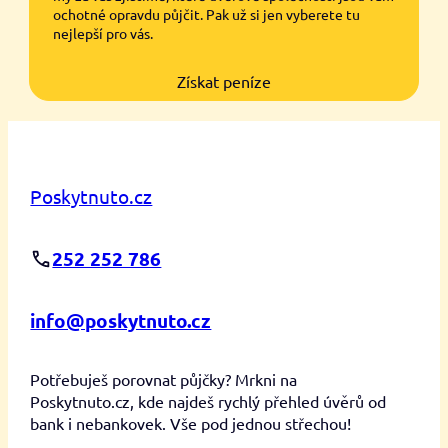
ochotné opravdu půjčit. Pak už si jen vyberete tu
nejlepší pro vás.
Získat peníze
Poskytnuto.cz
252 252 786
info@poskytnuto.cz
Potřebuješ porovnat půjčky? Mrkni na
Poskytnuto.cz, kde najdeš rychlý přehled úvěrů od
bank i nebankovek. Vše pod jednou střechou!