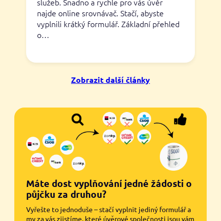
služeb. Snadno a rychle pro vás úvěr
najde online srovnávač. Stačí, abyste
vyplnili krátký formulář. Základní přehled
o…
Zobrazit další články
Máte dost vyplňování jedné žádosti o
půjčku za druhou?
Vyřešte to jednoduše – stačí vyplnit jediný formulář a
my za vás zjistíme, které úvěrové společnosti jsou vám