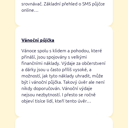
srovnávač. Základní přehled o SMS půjčce
online…
Vánoční půjčka
Vánoce spolu s klidem a pohodou, které
přináší, jsou spojovány s velkými
finančními náklady. Výdaje za občerstvení
a dárky jsou u často příliš vysoké, a
možností, jak tyto náklady uhradit, může
být i vánoční půjčka. Takový úvěr ale není
nikdy doporučován. Vánoční výdaje
nejsou nezbytností. I přesto se ročně
objeví tisíce lidí, kteří tento úvěr…