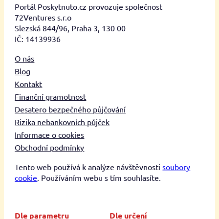
Portál Poskytnuto.cz provozuje společnost
72Ventures s.r.o
Slezská 844/96, Praha 3, 130 00
IČ: 14139936
O nás
Blog
Kontakt
Finanční gramotnost
Desatero bezpečného půjčování
Rizika nebankovních půjček
Informace o cookies
Obchodní podmínky
Tento web používá k analýze návštěvnosti
soubory
cookie
. Používáním webu s tím souhlasíte.
Dle parametru
Dle určení