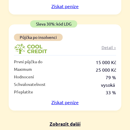
V hotovosti
Získat
peníze
ano
ne
Sleva 30%: kód LDG
Půjčka po insolvenci
Detail >
První půjčka do
15 000 Kč
Maximum
25 000 Kč
Hodnocení
79 %
Schvalovatelnost
vysoká
Přeplatíte
33 %
Získat
peníze
Zobrazit další