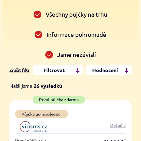
Všechny půjčky na trhu
Informace pohromadě
Jsme nezávislí
Filtrovat
Hodnocení
Zrušit filtr
Našli jsme
26
výsledků
Cena
První půjčka zdarma
Od
Do
Půjčka po insolvenci
Detail >
První půjčka zdarma
První půjčka do