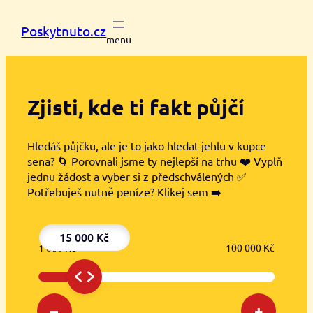
Přeskočit
na
Poskytnuto.cz
obsah
Zjisti, kde ti
fakt půjčí
Hledáš půjčku, ale je to jako hledat jehlu v kupce
sena? 🌀 Porovnali jsme ty nejlepší na trhu ❤️ Vyplň
jednu žádost a vyber si z předschválených ✅
Potřebuješ nutně peníze? Klikej sem ➡️
15 000 Kč
1 000 Kč
100 000 Kč
–
+