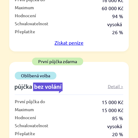
–
16 000 Kč
Maximum
60 000 Kč
ano
Hodnocení
94 %
ne
Schvalovatelnost
vysoká
Přeplatíte
26 %
Ve zkušebce
Získat
peníze
ano
ne
První půjčka zdarma
V exekuci
Oblíbená volba
ano
Detail >
ne
První půjčka do
15 000 Kč
Po insolvenci
Maximum
15 000 Kč
ano
Hodnocení
85 %
ne
Schvalovatelnost
vysoká
Přeplatíte
20 %