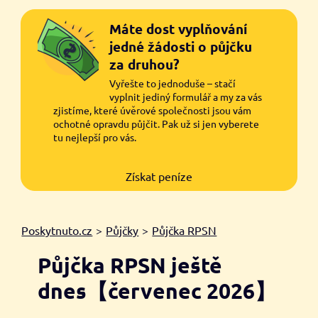
Máte dost vyplňování
jedné žádosti o půjčku
za druhou?
Vyřešte to jednoduše – stačí
vyplnit jediný formulář a my za vás
zjistíme, které úvěrové společnosti jsou vám
ochotné opravdu půjčit. Pak už si jen vyberete
tu nejlepší pro vás.
Získat peníze
Poskytnuto.cz
>
Půjčky
>
Půjčka RPSN
Půjčka RPSN ještě
dnes【červenec 2026】