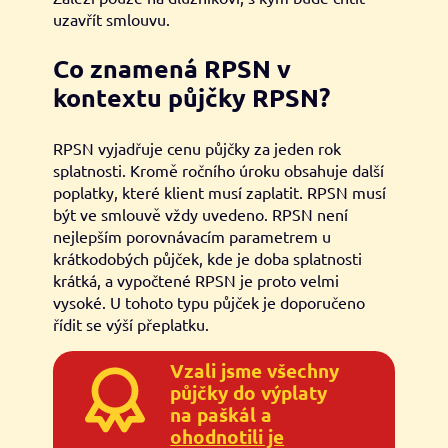
uzavřít smlouvu.
Co znamená RPSN v
kontextu půjčky RPSN?
RPSN vyjadřuje cenu půjčky za jeden rok
splatnosti. Kromě ročního úroku obsahuje další
poplatky, které klient musí zaplatit. RPSN musí
být ve smlouvě vždy uvedeno. RPSN není
nejlepším porovnávacím parametrem u
krátkodobých půjček, kde je doba splatnosti
krátká, a vypočtené RPSN je proto velmi
vysoké. U tohoto typu půjček je doporučeno
řídit se výší přeplatku.
Vzali jsme všechny
půjčky do výplaty
na paškál a
ohodnotili je