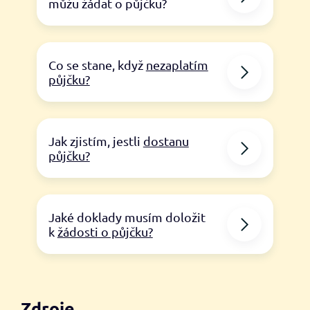
můžu žádat o půjčku?
Co se stane, když
nezaplatím
půjčku?
Jak zjistím, jestli
dostanu
půjčku?
Jaké doklady musím doložit
k
žádosti o půjčku?
Zdroje