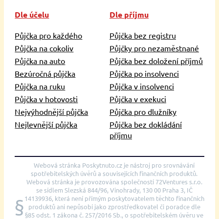
Dle účelu
Dle příjmu
Půjčka pro každého
Půjčka bez registru
Půjčka na cokoliv
Půjčky pro nezaměstnané
Půjčka na auto
Půjčka bez doložení příjmů
Bezúročná půjčka
Půjčka po insolvenci
Půjčka na ruku
Půjčka v insolvenci
Půjčka v hotovosti
Půjčka v exekuci
Nejvýhodnější půjčka
Půjčka pro dlužníky
Nejlevnější půjčka
Půjčka bez dokládání
příjmu
Webová stránka Poskytnuto.cz je nástroj pro srovnávání
spotřebitelských úvěrů a souvisejících finančních produktů.
Webová stránka je provozována společností 72Ventures s.r.o.
se sídlem Slezská 844/96, Vinohrady, 130 00 Praha 3, IČ
14139936, která není přímým poskytovatelem těchto finančních
§
produktů ani nepůsobí jako zprostředkovatel či poradce dle
§85 odst. 1 zákona č. 257/2016 Sb., o spotřebitelském úvěru ve