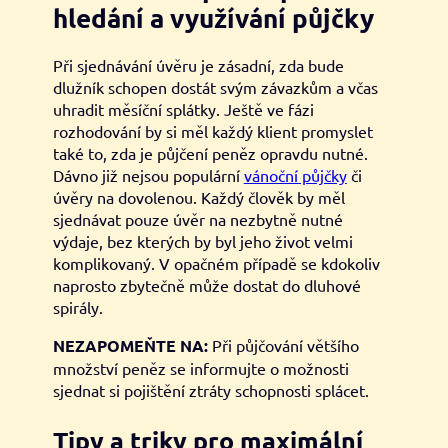
hledání a využívání půjčky
Při sjednávání úvěru je zásadní, zda bude
dlužník schopen dostát svým závazkům a včas
uhradit měsíční splátky. Ještě ve fázi
rozhodování by si měl každý klient promyslet
také to, zda je půjčení peněz opravdu nutné.
Dávno již nejsou populární
vánoční půjčky
či
úvěry na dovolenou. Každý člověk by měl
sjednávat pouze úvěr na nezbytně nutné
výdaje, bez kterých by byl jeho život velmi
komplikovaný. V opačném případě se kdokoliv
naprosto zbytečně může dostat do dluhové
spirály.
NEZAPOMEŇTE NA:
Při půjčování většího
množství peněz se informujte o možnosti
sjednat si pojištění ztráty schopnosti splácet.
Tipy a triky pro maximální