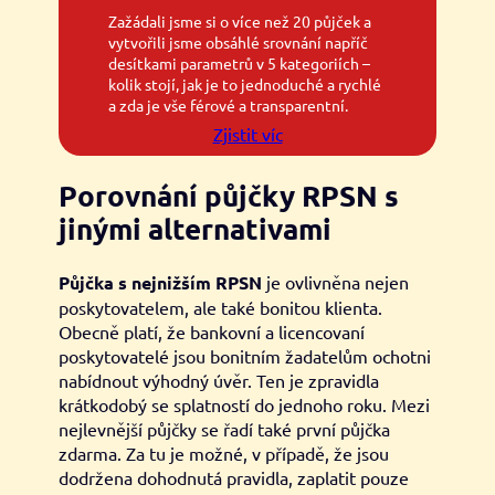
Zažádali jsme si o více než 20 půjček a
vytvořili jsme obsáhlé srovnání napříč
desítkami parametrů v 5 kategoriích –
kolik stojí, jak je to jednoduché a rychlé
a zda je vše férové a transparentní.
Zjistit víc
Porovnání půjčky RPSN s
jinými alternativami
Půjčka s nejnižším RPSN
je ovlivněna nejen
poskytovatelem, ale také bonitou klienta.
Obecně platí, že bankovní a licencovaní
poskytovatelé jsou bonitním žadatelům ochotni
nabídnout výhodný úvěr. Ten je zpravidla
krátkodobý se splatností do jednoho roku. Mezi
nejlevnější půjčky se řadí také první půjčka
zdarma. Za tu je možné, v případě, že jsou
dodržena dohodnutá pravidla, zaplatit pouze