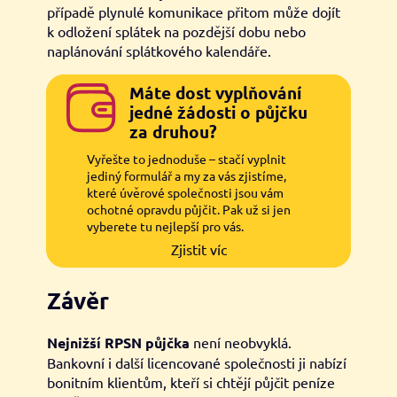
případě plynulé komunikace přitom může dojít
k odložení splátek na pozdější dobu nebo
naplánování splátkového kalendáře.
Máte dost vyplňování
jedné žádosti o půjčku
za druhou?
Vyřešte to jednoduše – stačí vyplnit
jediný formulář a my za vás zjistíme,
které úvěrové společnosti jsou vám
ochotné opravdu půjčit. Pak už si jen
vyberete tu nejlepší pro vás.
Zjistit víc
Závěr
Nejnižší RPSN půjčka
není neobvyklá.
Bankovní i další licencované společnosti ji nabízí
bonitním klientům, kteří si chtějí půjčit peníze