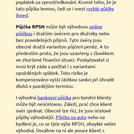
poplatek za zprostředkování. Kromě toho, že je
tato půjčka levnou, řadí se i mezi
rychlé půjčky
ihned
.
Půjčka RPSN
může být výhodnou
online
půjčkou
i dražším úvěrem pro dlužníky nebo
bez pravidelných příjmů. Tyto úvěry jsou
obecně dražší variantou půjčení peněz. A to
především proto, že jsou uzavřeny s člověkem
ve zhoršené finanční situaci. Poskytovatel si
musí krýt záda a počítat i s variantami
opožděných splátek. Toto riziko je
kompenzováno vyšší částkou sankcí při úhradě
dluhů v pozdějším termínu.
I výhodná
bankovní půjčka
pro bonitní klienty
může být neúčelovou. Záleží, proč chce klient
úvěr sjednat. Obecně lze říci, že jsou účelové
půjčky výhodnější.
Půjčka na auto
nebo na
bydlení je, co se týče výše RPSN, obvykle velmi
výhodná. Dosáhne na ni ale pouze klient s