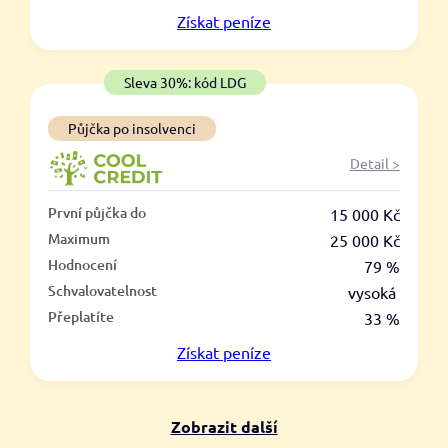
V hotovosti
Získat
peníze
ano
ne
Sleva 30%: kód LDG
Půjčka po insolvenci
Detail >
První půjčka do
15 000 Kč
Maximum
25 000 Kč
Hodnocení
79 %
Schvalovatelnost
vysoká
Přeplatíte
33 %
Získat
peníze
Zobrazit další