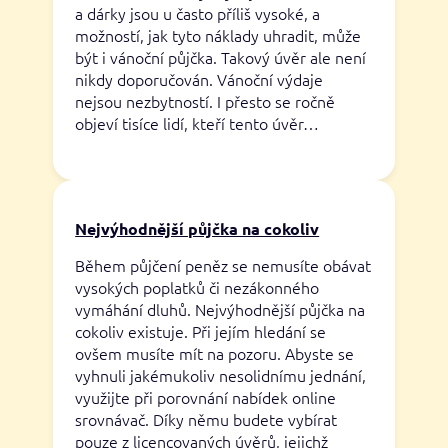
a dárky jsou u často příliš vysoké, a
možností, jak tyto náklady uhradit, může
být i vánoční půjčka. Takový úvěr ale není
nikdy doporučován. Vánoční výdaje
nejsou nezbytností. I přesto se ročně
objeví tisíce lidí, kteří tento úvěr…
Nejvýhodnější půjčka na cokoliv
Během půjčení peněz se nemusíte obávat
vysokých poplatků či nezákonného
vymáhání dluhů. Nejvýhodnější půjčka na
cokoliv existuje. Při jejím hledání se
ovšem musíte mít na pozoru. Abyste se
vyhnuli jakémukoliv nesolidnímu jednání,
využijte při porovnání nabídek online
srovnávač. Díky němu budete vybírat
pouze z licencovaných úvěrů, jejichž