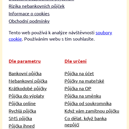
Rizika nebankovních půjček
Informace o cookies
Obchodní podmínky
Tento web používá k analýze návštěvnosti
soubory
cookie
. Používáním webu s tím souhlasíte.
Dle parametru
Dle určení
Bankovní půjčka
Půjčka na účet
Nebankovní půjčka
Půjčky na mateřské
Krátkodobé půjčky
Půjčka na OP
Půjčka do výplaty
Půjčka na směnku
Půjčka online
Půjčka od soukromníka
Rychlá půjčka
Když vám zamítnou půjčku
SMS půjčka
Co dělat, když banka
nepůjčí
Půjčka ihned