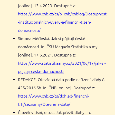
[online]. 13.4.2023. Dostupné z:
https://www.cnb.cz/cs/o_cnb/cnblog/Dostupnost
-institucionalnich-uveru-a-financni-tisen-
domacnosti/
Simona Měřínská. Jak si půjčují české
domácnosti. In: ČSÚ Magazín Statistika a my
[online]. 17.6.2021. Dostupné z:
https://www.statistikaamy.cz/2021/06/17/jak-si-
pujcuji-ceske-domacnosti
REDAKCE. Otevřená data podle nařízení vlády č.
425/2016 Sb. In: ČNB [online]. Dostupné z:
https://www.cnb.cz/cs/dohled-financni-
trh/seznamy/Otevrena-data/
Člověk v tísni, o.p.s.. Jak přežít dluhy. In: