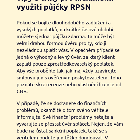
využití půjčky RPSN
Pokud se bojíte dlouhodobého zadlužení a
vysokých poplatků, na krátké časové období
můžete sjednat půjčku zdarma. Ta může být
velmi drahou formou úvěru pro ty, kdo ji
nezvládnou splatit včas. V opačném případě se
jedná o výhodný a levný úvěr, za který klient
zaplatí pouze zprostředkovatelský poplatek.
Aby vše proběhlo tak, jak má, vždy uzavírejte
smlouvu jen s ověřeným poskytovatelem. Toho
poznáte skrz recenze nebo vlastnění licence od
ČNB.
V případě, že se dostanete do finančních
problémů, okamžitě o tom svého věřitele
informujte. Své finanční problémy netajte a
vyvarujte se přestat úvěr splácet. Nejen, že vám
bude narůstat sankční poplatek, také se s
věřitelem budete jen těžko domlouvat. V