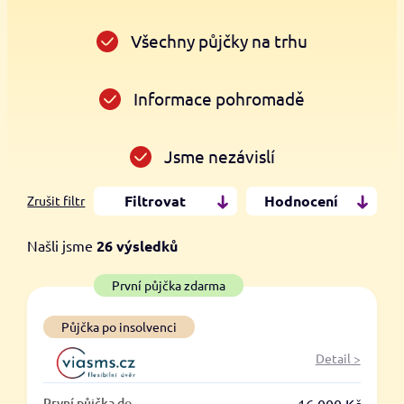
Všechny půjčky na trhu
Informace pohromadě
Jsme nezávislí
Filtrovat
Hodnocení
Zrušit filtr
Našli jsme
26
výsledků
Cena
První půjčka zdarma
Od
Do
Půjčka po insolvenci
Detail >
První půjčka zdarma
První půjčka do