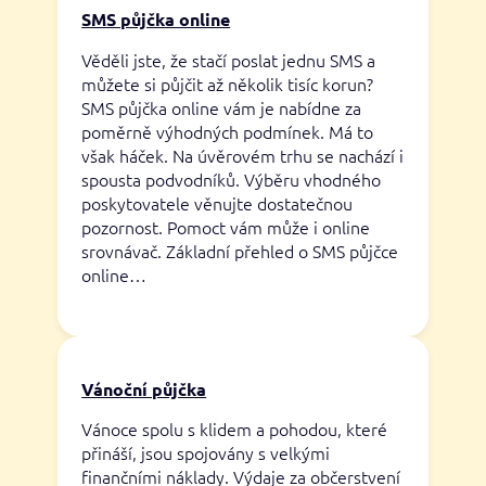
SMS půjčka online
Věděli jste, že stačí poslat jednu SMS a
můžete si půjčit až několik tisíc korun?
SMS půjčka online vám je nabídne za
poměrně výhodných podmínek. Má to
však háček. Na úvěrovém trhu se nachází i
spousta podvodníků. Výběru vhodného
poskytovatele věnujte dostatečnou
pozornost. Pomoct vám může i online
srovnávač. Základní přehled o SMS půjčce
online…
Vánoční půjčka
Vánoce spolu s klidem a pohodou, které
přináší, jsou spojovány s velkými
finančními náklady. Výdaje za občerstvení