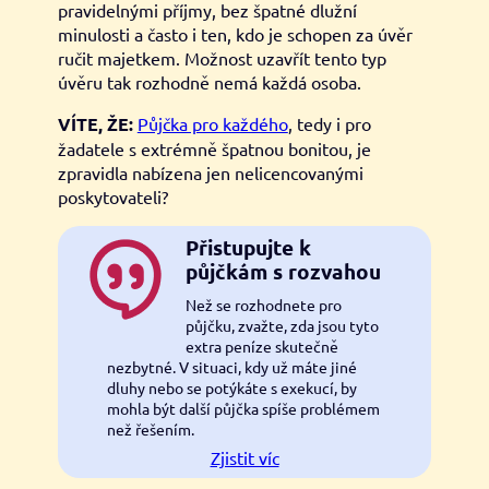
pravidelnými příjmy, bez špatné dlužní
minulosti a často i ten, kdo je schopen za úvěr
ručit majetkem. Možnost uzavřít tento typ
úvěru tak rozhodně nemá každá osoba.
VÍTE, ŽE:
Půjčka pro každého
, tedy i pro
žadatele s extrémně špatnou bonitou, je
zpravidla nabízena jen nelicencovanými
poskytovateli?
Přistupujte k
půjčkám s rozvahou
Než se rozhodnete pro
půjčku, zvažte, zda jsou tyto
extra peníze skutečně
nezbytné. V situaci, kdy už máte jiné
dluhy nebo se potýkáte s exekucí, by
mohla být další půjčka spíše problémem
než řešením.
Zjistit víc