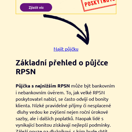
Najít půjčku
Základní přehled o půjčce
RPSN
P
ůjčka s nejnižším RPSN
může být bankovním
i nebankovním úvěrem. To, jak velké RPSN
poskytovatel nabízí, se často odvíjí od bonity
klienta. Nízké pravidelné příjmy či nesplacené
dluhy vedou ke zvýšení nejen roční úrokové
sazby, ale i dalších poplatků. Naopak lidé s
vynikající bonitou získávají nejlepší podmínky.
Záleží pouze na dlužníkovi, s kým bude chtít