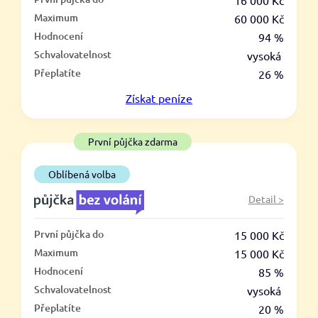
–
16 000 Kč
Maximum
60 000 Kč
ano
Hodnocení
94 %
ne
Schvalovatelnost
vysoká
Přeplatíte
26 %
Ve zkušebce
Získat
peníze
ano
ne
První půjčka zdarma
V exekuci
Oblíbená volba
ano
Detail >
ne
První půjčka do
15 000 Kč
Po insolvenci
Maximum
15 000 Kč
ano
Hodnocení
85 %
ne
Schvalovatelnost
vysoká
Přeplatíte
20 %