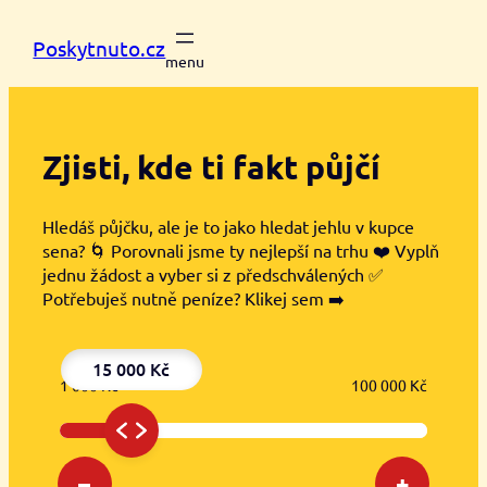
Přeskočit
na
Poskytnuto.cz
obsah
Zjisti, kde ti
fakt půjčí
Hledáš půjčku, ale je to jako hledat jehlu v kupce
sena? 🌀 Porovnali jsme ty nejlepší na trhu ❤️ Vyplň
jednu žádost a vyber si z předschválených ✅
Potřebuješ nutně peníze? Klikej sem ➡️
15 000 Kč
1 000 Kč
100 000 Kč
–
+