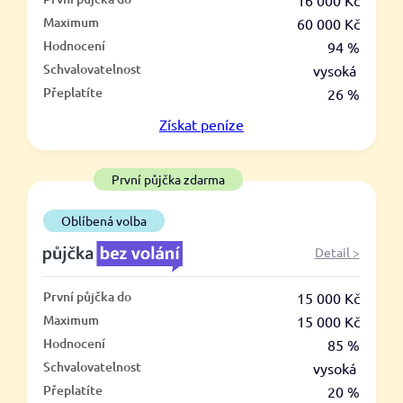
–
16 000 Kč
Maximum
60 000 Kč
ano
Hodnocení
94 %
ne
Schvalovatelnost
vysoká
Přeplatíte
26 %
Ve zkušebce
Získat
peníze
ano
ne
První půjčka zdarma
V exekuci
Oblíbená volba
ano
Detail >
ne
První půjčka do
15 000 Kč
Po insolvenci
Maximum
15 000 Kč
ano
Hodnocení
85 %
ne
Schvalovatelnost
vysoká
Přeplatíte
20 %