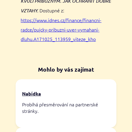
KVŮLI PŘÍBUZNÝM. JAK OCHRÁNIT DOBRÉ
Dostupné z:
VZTAHY.
https://www.idnes.cz/finance/financni-
radce/pujcky-pribuzni-uver-vymahani-
dluhu.A171025_113959_viteze_kho
Mohlo by vás zajímat
Nabídka
Probíhá přesměrování na partnerské
stránky.