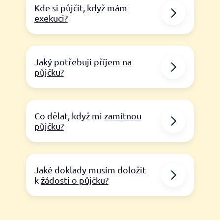
Kde si půjčit,
když mám
exekuci?
Jaký potřebuji
příjem na
půjčku?
Co dělat, když mi
zamítnou
půjčku?
Jaké doklady musím doložit
k
žádosti o půjčku?