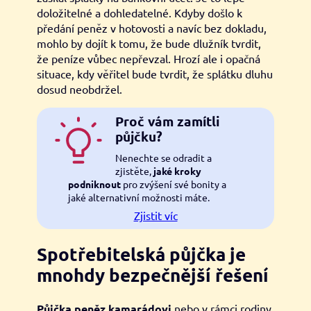
doložitelné a dohledatelné. Kdyby došlo k
předání peněz v hotovosti a navíc bez dokladu,
mohlo by dojít k tomu, že bude dlužník tvrdit,
že peníze vůbec nepřevzal. Hrozí ale i opačná
situace, kdy věřitel bude tvrdit, že splátku dluhu
dosud neobdržel.
Proč vám zamítli
půjčku?
Nenechte se odradit a
zjistěte,
jaké kroky
podniknout
pro zvýšení své bonity a
jaké alternativní možnosti máte.
Zjistit víc
Spotřebitelská půjčka je
mnohdy bezpečnější řešení
Půjčka peněz kamarádovi
nebo v rámci rodiny