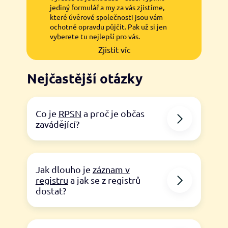
jediný formulář a my za vás zjistíme,
které úvěrové společnosti jsou vám
ochotné opravdu půjčit. Pak už si jen
vyberete tu nejlepší pro vás.
Zjistit víc
Nejčastější otázky
Co je
RPSN
a proč je občas
zavádějící?
Jak dlouho je
záznam v
registru
a jak se z registrů
dostat?