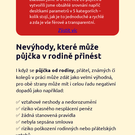
vytvořili jsme obsáhlé srovnání napříč
desítkami parametrů v 5 kategoriích –
kolik stojí, jak je to jednoduché a rychlé
a zda je vše férové a transparentní.
Zjistit víc
Nevýhody, které může
půjčka v rodině přinést
I když se
půjčka od rodiny
, přátel, známých či
kolegů v práci může zdát jako velmi výhodná,
pro obě strany může mít i celou řadu negativní
dopadů jako například:
✅ vztahové neshody a nedorozumění
✅ riziko včasného nesplácení peněz
✅ žádná stanovená pravidla
✅ nebyla sepsána smlouva
✅ riziko poškození rodinných nebo přátelských
vztahů