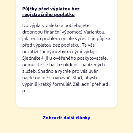
Půjčky před výplatou bez
registračního poplatku
Do výplaty daleko a potřebujete
drobnoou finanční výpomoc? Variantou,
jak tento problém rychle vyřešit, je půjčka
před výplatou bez poplatku. Ta vás
nezatíží žádnými zbytečnými výdaji.
Sjednáte-li ji u ověřeného poskytovatele,
nemusíte se bát o solidnost nabízených
služeb. Snadno a rychle pro vás úvěr
najde online srovnávač. Stačí, abyste
vyplnili krátký formulář. Základní přehled
o…
Zobrazit další články