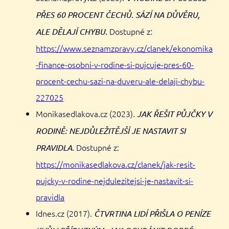
PŘES 60 PROCENT ČECHŮ. SÁZÍ NA DŮVĚRU,
Dostupné z:
ALE DĚLAJÍ CHYBU.
https://www.seznamzpravy.cz/clanek/ekonomika
-finance-osobni-v-rodine-si-pujcuje-pres-60-
procent-cechu-sazi-na-duveru-ale-delaji-chybu-
227025
Monikasedlakova.cz (2023).
JAK ŘEŠIT PŮJČKY V
RODINĚ: NEJDŮLEŽITĚJŠÍ JE NASTAVIT SI
Dostupné z:
PRAVIDLA.
https://monikasedlakova.cz/clanek/jak-resit-
pujcky-v-rodine-nejdulezitejsi-je-nastavit-si-
pravidla
Idnes.cz (2017).
ČTVRTINA LIDÍ PŘIŠLA O PENÍZE