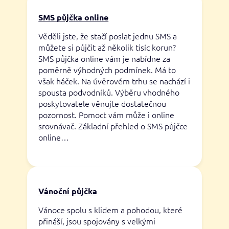
SMS půjčka online
Věděli jste, že stačí poslat jednu SMS a
můžete si půjčit až několik tisíc korun?
SMS půjčka online vám je nabídne za
poměrně výhodných podmínek. Má to
však háček. Na úvěrovém trhu se nachází i
spousta podvodníků. Výběru vhodného
poskytovatele věnujte dostatečnou
pozornost. Pomoct vám může i online
srovnávač. Základní přehled o SMS půjčce
online…
Vánoční půjčka
Vánoce spolu s klidem a pohodou, které
přináší, jsou spojovány s velkými