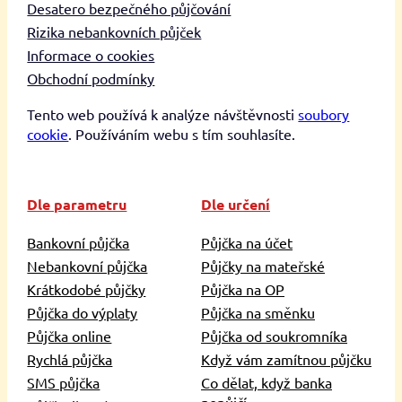
Desatero bezpečného půjčování
Rizika nebankovních půjček
Informace o cookies
Obchodní podmínky
Tento web používá k analýze návštěvnosti
soubory
cookie
. Používáním webu s tím souhlasíte.
Dle parametru
Dle určení
Bankovní půjčka
Půjčka na účet
Nebankovní půjčka
Půjčky na mateřské
Krátkodobé půjčky
Půjčka na OP
Půjčka do výplaty
Půjčka na směnku
Půjčka online
Půjčka od soukromníka
Rychlá půjčka
Když vám zamítnou půjčku
SMS půjčka
Co dělat, když banka
nepůjčí