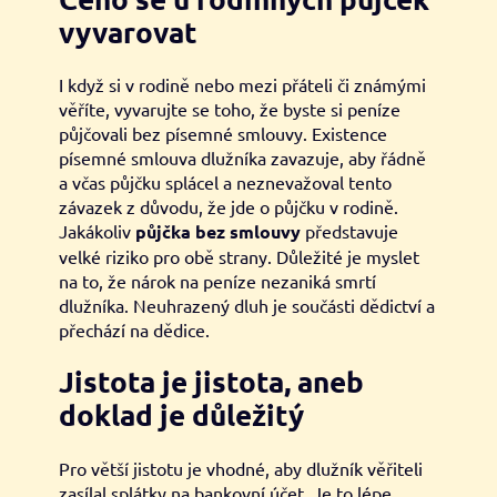
vyvarovat
I když si v rodině nebo mezi přáteli či známými
věříte, vyvarujte se toho, že byste si peníze
půjčovali bez písemné smlouvy. Existence
písemné smlouva dlužníka zavazuje, aby řádně
a včas půjčku splácel a neznevažoval tento
závazek z důvodu, že jde o půjčku v rodině.
Jakákoliv
půjčka bez smlouvy
představuje
velké riziko pro obě strany. Důležité je myslet
na to, že nárok na peníze nezaniká smrtí
dlužníka. Neuhrazený dluh je součásti dědictví a
přechází na dědice.
Jistota je jistota, aneb
doklad je důležitý
Pro větší jistotu je vhodné, aby dlužník věřiteli
zasílal splátky na bankovní účet. Je to lépe