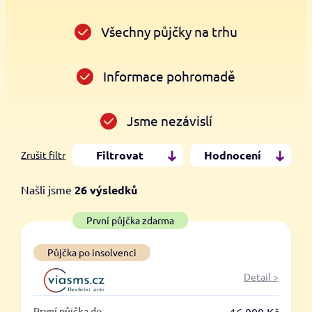
Všechny půjčky na trhu
Informace pohromadě
Jsme nezávislí
Filtrovat
Hodnocení
Zrušit filtr
Našli jsme
26
výsledků
Cena
První půjčka zdarma
Od
Do
Půjčka po insolvenci
Detail >
První půjčka zdarma
První půjčka do