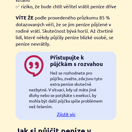
✅ riziko, že bude chtít věřitel vrátit peníze dříve
VÍTE ŽE
podle provedeného průzkumu 85 %
dotazovaných věří, že se jim peníze půjčené v
rodině vrátí. Skutečnost bývá horší. Až čtvrtině
lidí, které někdy půjčily peníze blízké osobě, se
peníze nevrátily.
Přistupujte k
půjčkám s rozvahou
Než se rozhodnete pro
půjčku, zvažte, zda jsou tyto
extra peníze skutečně
nezbytné. V situaci, kdy už máte jiné
dluhy nebo se potýkáte s exekucí, by
mohla být další půjčka spíše problémem
než řešením.
Zjistit víc
Jak si půjčit peníze v