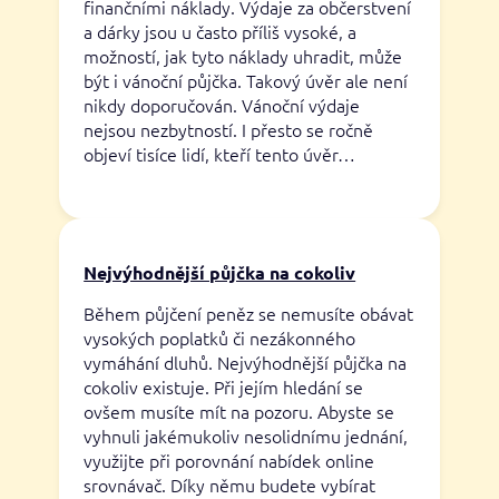
finančními náklady. Výdaje za občerstvení
a dárky jsou u často příliš vysoké, a
možností, jak tyto náklady uhradit, může
být i vánoční půjčka. Takový úvěr ale není
nikdy doporučován. Vánoční výdaje
nejsou nezbytností. I přesto se ročně
objeví tisíce lidí, kteří tento úvěr…
Nejvýhodnější půjčka na cokoliv
Během půjčení peněz se nemusíte obávat
vysokých poplatků či nezákonného
vymáhání dluhů. Nejvýhodnější půjčka na
cokoliv existuje. Při jejím hledání se
ovšem musíte mít na pozoru. Abyste se
vyhnuli jakémukoliv nesolidnímu jednání,
využijte při porovnání nabídek online
srovnávač. Díky němu budete vybírat