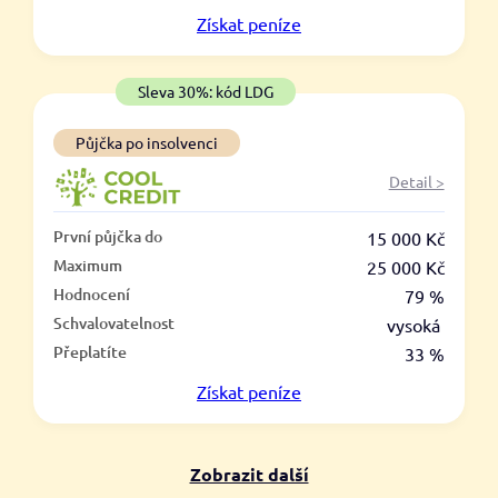
V hotovosti
Získat
peníze
ano
ne
Sleva 30%: kód LDG
Půjčka po insolvenci
Detail >
První půjčka do
15 000 Kč
Maximum
25 000 Kč
Hodnocení
79 %
Schvalovatelnost
vysoká
Přeplatíte
33 %
Získat
peníze
Zobrazit další