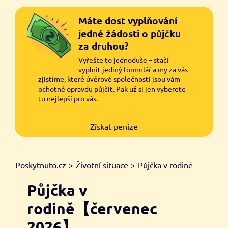
Máte dost vyplňování
jedné žádosti o půjčku
za druhou?
Vyřešte to jednoduše – stačí
vyplnit jediný formulář a my za vás
zjistíme, které úvěrové společnosti jsou vám
ochotné opravdu půjčit. Pak už si jen vyberete
tu nejlepší pro vás.
Získat peníze
Poskytnuto.cz
>
Životní situace
>
Půjčka v rodině
Půjčka v
rodině【červenec
2026】