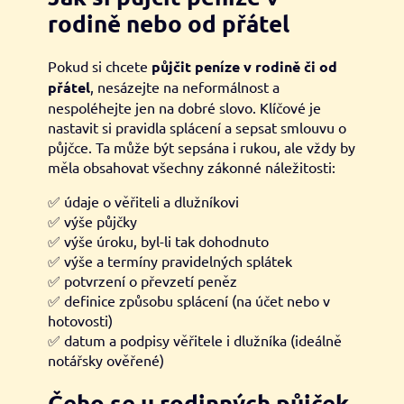
rodině nebo od přátel
Pokud si chcete
půjčit peníze v rodině či od
přátel
, nesázejte na neformálnost a
nespoléhejte jen na dobré slovo. Klíčové je
nastavit si pravidla splácení a sepsat smlouvu o
půjčce. Ta může být sepsána i rukou, ale vždy by
měla obsahovat všechny zákonné náležitosti:
✅ údaje o věřiteli a dlužníkovi
✅ výše půjčky
✅ výše úroku, byl-li tak dohodnuto
✅ výše a termíny pravidelných splátek
✅ potvrzení o převzetí peněz
✅ definice způsobu splácení (na účet nebo v
hotovosti)
✅ datum a podpisy věřitele i dlužníka (ideálně
notářsky ověřené)
Čeho se u rodinných půjček