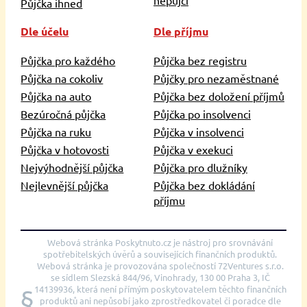
Půjčka ihned
Dle účelu
Dle příjmu
Půjčka pro každého
Půjčka bez registru
Půjčka na cokoliv
Půjčky pro nezaměstnané
Půjčka na auto
Půjčka bez doložení příjmů
Bezúročná půjčka
Půjčka po insolvenci
Půjčka na ruku
Půjčka v insolvenci
Půjčka v hotovosti
Půjčka v exekuci
Nejvýhodnější půjčka
Půjčka pro dlužníky
Nejlevnější půjčka
Půjčka bez dokládání
příjmu
Webová stránka Poskytnuto.cz je nástroj pro srovnávání
spotřebitelských úvěrů a souvisejících finančních produktů.
Webová stránka je provozována společností 72Ventures s.r.o.
se sídlem Slezská 844/96, Vinohrady, 130 00 Praha 3, IČ
14139936, která není přímým poskytovatelem těchto finančních
§
produktů ani nepůsobí jako zprostředkovatel či poradce dle