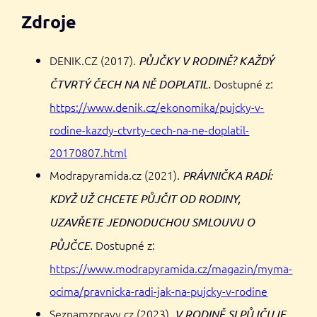
Zdroje
DENIK.CZ (2017).
PŮJČKY V RODINĚ? KAŽDÝ
Dostupné z:
ČTVRTÝ ČECH NA NĚ DOPLATIL.
https://www.denik.cz/ekonomika/pujcky-v-
rodine-kazdy-ctvrty-cech-na-ne-doplatil-
20170807.html
Modrapyramida.cz (2021).
PRÁVNIČKA RADÍ:
KDYŽ UŽ CHCETE PŮJČIT OD RODINY,
UZAVŘETE JEDNODUCHOU SMLOUVU O
Dostupné z:
PŮJČCE.
https://www.modrapyramida.cz/magazin/myma-
ocima/pravnicka-radi-jak-na-pujcky-v-rodine
Seznamzpravy.cz (2023).
V RODINĚ SI PŮJČUJE