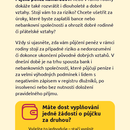
dokáže také rozvrátit i dlouholeté a dobré
vztahy. Stojí vám to za riziko? Chcete ušetřit za
úroky, které byste zaplatili bance nebo
nebankovní společnosti a ohrozit dobré rodinné
či přátelské vztahy?
Vždy si ujasněte, zda vám půjčení peněz v rámci
rodiny stojí za případné riziko a nedorozumění
či dokonce ukončení původně dobrých vztahů. V
dnešní době je na trhu spousta bank i
nebankovních společností, které půjčují peníze i
za velmi výhodných podmínek i lidem s
negativním zápisem v registru dlužníků, po
insolvenci nebo bez nutnosti doložení
pravidelného příjmu.
Máte dost vyplňování
jedné žádosti o půjčku
za druhou?
Vyřešte to jednoduše – stačí vyplnit