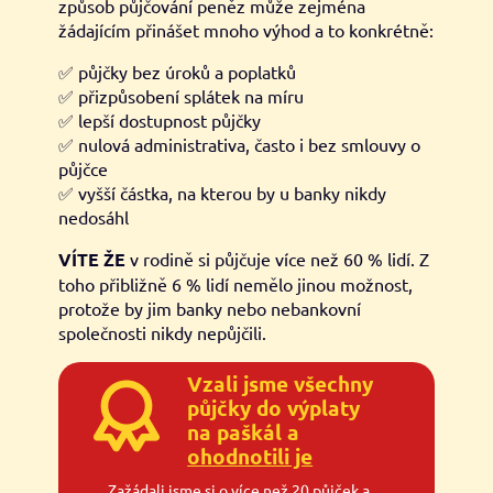
způsob půjčování peněz může zejména
žádajícím přinášet mnoho výhod a to konkrétně:
✅ půjčky bez úroků a poplatků
✅ přizpůsobení splátek na míru
✅ lepší dostupnost půjčky
✅ nulová administrativa, často i bez smlouvy o
půjčce
✅ vyšší částka, na kterou by u banky nikdy
nedosáhl
VÍTE ŽE
v rodině si půjčuje více než 60 % lidí. Z
toho přibližně 6 % lidí nemělo jinou možnost,
protože by jim banky nebo nebankovní
společnosti nikdy nepůjčili.
Vzali jsme všechny
půjčky do výplaty
na paškál a
ohodnotili je
Zažádali jsme si o více než 20 půjček a