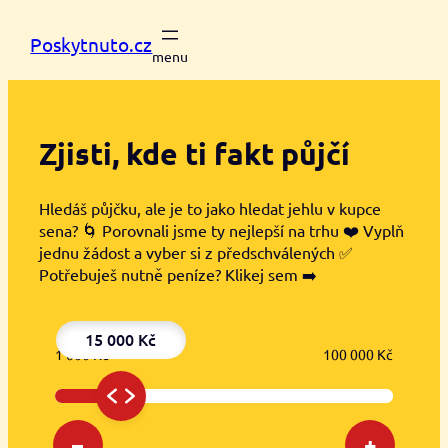
Přeskočit
na
Poskytnuto.cz
obsah
Zjisti, kde ti
fakt půjčí
Hledáš půjčku, ale je to jako hledat jehlu v kupce
sena? 🌀 Porovnali jsme ty nejlepší na trhu ❤️ Vyplň
jednu žádost a vyber si z předschválených ✅
Potřebuješ nutně peníze? Klikej sem ➡️
15 000 Kč
1 000 Kč
100 000 Kč
–
+