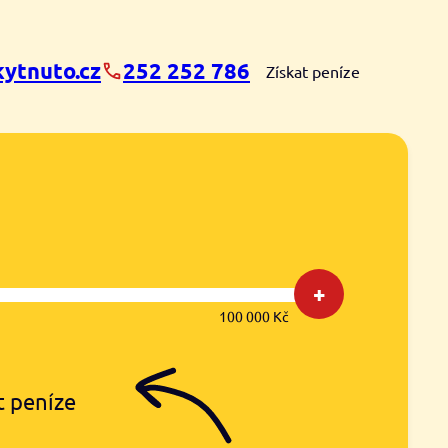
ytnuto.cz
252 252 786
Získat peníze
+
100 000 Kč
t peníze