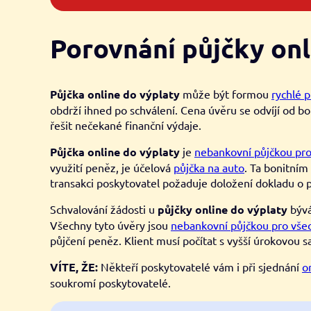
Porovnání půjčky onl
Půjčka online do výplaty
může být formou
rychlé p
obdrží ihned po schválení. Cena úvěru se odvíjí od bon
řešit nečekané finanční výdaje.
Půjčka online do výplaty
je
nebankovní půjčkou pr
využití peněz, je účelová
půjčka na auto
. Ta bonitním
transakci poskytovatel požaduje doložení dokladu o 
Schvalování žádosti u
půjčky online do výplaty
bývá
Všechny tyto úvěry jsou
nebankovní půjčkou pro všec
půjčení peněz. Klient musí počítat s vyšší úrokovou 
VÍTE, ŽE:
Někteří poskytovatelé vám i při sjednání
o
soukromí poskytovatelé.