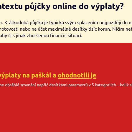
textu půjčky online do výplaty?
ěr. Krátkodobá půjčka je typická svým splacením nejpozději do 
otovosti nebo na účet maximálně desítky tisíc korun. Ničím net
uhy či s jinak zhoršenou finanční situací.
výplaty na paškál a
ohodnotili je
sme obsáhlé srovnání napříč desítkami parametrů v 5 kategoriích – kolik st