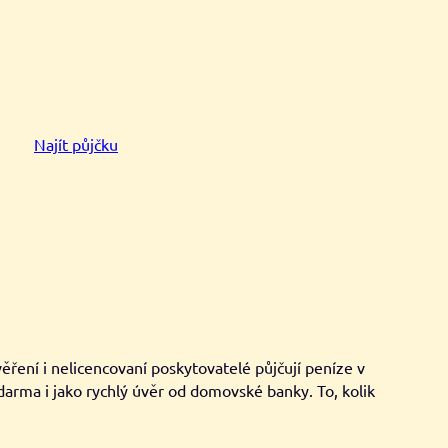
Najít půjčku
ěření i nelicencovaní poskytovatelé půjčují peníze v
darma i jako rychlý úvěr od domovské banky. To, kolik