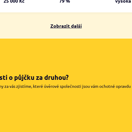
25 000 Kč
79 %
vysok
Zobrazit další
ti o půjčku za druhou?
my za vás zjistíme, které úvěrové společnosti jsou vám ochotné opravdu pů