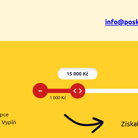
info@posk
15 000 Kč
–
1 000 Kč
upce
️ Vyplň
Získa