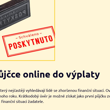
ůjčce online do výplaty
rý nejčastěji vyhledávají lidé se zhoršenou finanční situací. Ov
noho roku. Krátkodobý úvěr je možné získat jako první půjčku z
finanční situaci žadatele.