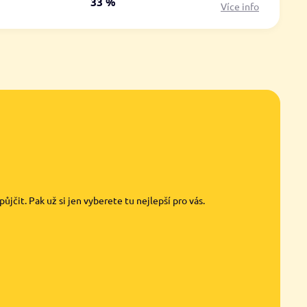
á
33 %
Více info
jčit. Pak už si jen vyberete tu nejlepší pro vás.