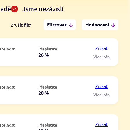
madě
Jsme nezávislí
Filtrovat
Hodnocení
Zrušit filtr
Po insolvenci
V hotovosti
ano
ano
Získat
atelnost
Přeplatíte
ne
ne
á
26 %
Více info
Získat
atelnost
Přeplatíte
á
20 %
Více info
Získat
atelnost
Přeplatíte