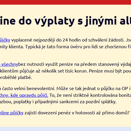
ine do výplaty s jinými a
ůjčky
vyplacené nejpozději do 24 hodin od schválení žádosti. Jso
ity klienta. Typická je tato forma úvěru pro lidi se zhoršenou f
o všechny
bez nutnosti využít peníze na předem stanovený výdaj
 klientům půjčuje až několik set tisíc korun. Peníze musí být 
proběhlé platbě.
 často velmi benevolentní. Může se tak jednat o půjčku na OP i 
hny, kde opravdu půjčí.
To, že není striktně kontrolována boni
sazbou, poplatky i případnými sankcemi za pozdní splátky.
nline půjčky
zajistí dovezení peněz v hotovosti až přímo domů? 