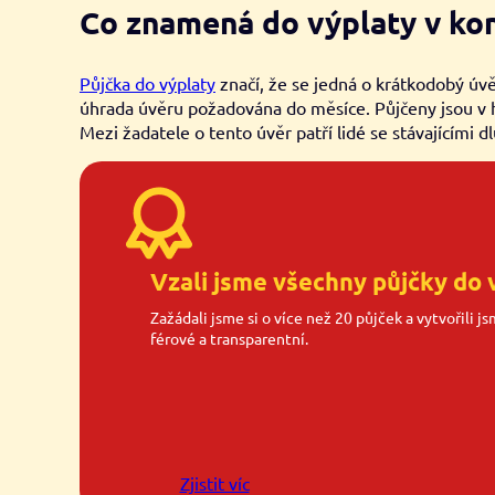
Co znamená do výplaty v kon
Půjčka do výplaty
značí, že se jedná o krátkodobý úv
úhrada úvěru požadována do měsíce. Půjčeny jsou v h
Mezi žadatele o tento úvěr patří lidé se stávajícími dl
Vzali jsme všechny půjčky do 
Zažádali jsme si o více než 20 půjček a vytvořili j
férové a transparentní.
Zjistit víc