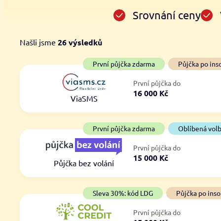
Srovnání ceny
Našli jsme
26
výsledků
Cena
První půjčka zdarma
První půjčka zdarma
Půjčka po ins
Od
–
První půjčka do
ano
16 000 Kč
Do
ViaSMS
ne
První půjčka zdarma
Oblíbená vol
První půjčka do
15 000 Kč
Půjčka bez volání
Sleva 30%: kód LDG
Půjčka po inso
První půjčka do