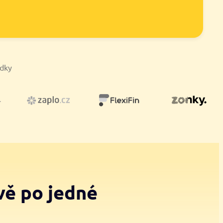
ídky
vě po jedné