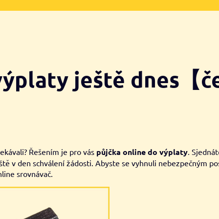
 výplaty ještě dnes【
čekávali? Řešením je pro vás
půjčka online do výplaty
. Sjednát
eště v den schválení žádosti. Abyste se vyhnuli nebezpečným p
nline srovnávač.