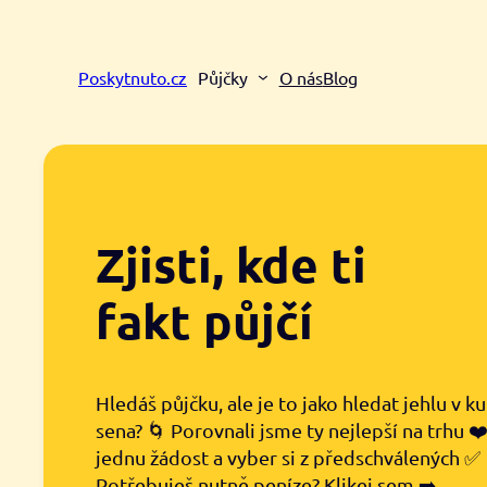
Přeskočit
na
obsah
Poskytnuto.cz
Půjčky
O nás
Blog
Zjisti, kde ti
fakt půjčí
Hledáš půjčku, ale je to jako hledat jehlu v k
sena? 🌀 Porovnali jsme ty nejlepší na trhu ❤
jednu žádost a vyber si z předschválených ✅
Potřebuješ nutně peníze? Klikej sem ➡️