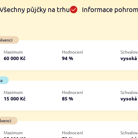
Všechny půjčky na trhu
Informace pohro
Ve zkušebce
V exekuci
olvenci
ano
ano
Maximum
Hodnocení
Schvalov
ne
ne
60 000 Kč
94 %
vysok
ba
Maximum
Hodnocení
Schvalov
15 000 Kč
85 %
vysok
lvenci
Maximum
Hodnocení
Schvalov