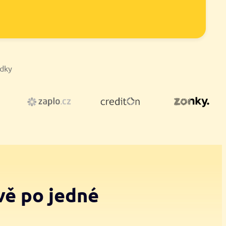
ídky
vě po jedné