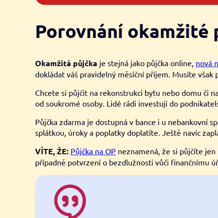
Porovnání okamžité p
Okamžitá půjčka
je stejná jako půjčka online,
nová 
dokládat váš pravidelný měsíční příjem. Musíte však p
Chcete si půjčit na rekonstrukci bytu nebo domu či n
od soukromé osoby. Lidé rádi investují do podnikatel
Půjčka zdarma je dostupná v bance i u nebankovní spo
splátkou, úroky a poplatky doplatíte. Ještě navíc zap
VÍTE, ŽE:
Půjčka na OP
neznamená, že si půjčíte jen 
případně potvrzení o bezdlužnosti vůči finančnímu ú