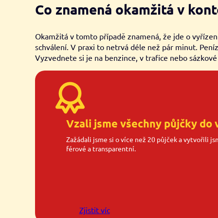
Co znamená okamžitá v kont
Okamžitá v tomto případě znamená, že jde o vyřízen
schválení. V praxi to netrvá déle než pár minut. Pen
Vyzvednete si je na benzince, v trafice nebo sázkové
Vzali jsme všechny půjčky do 
Zažádali jsme si o více než 20 půjček a vytvořili j
férové a transparentní.
Zjistit víc