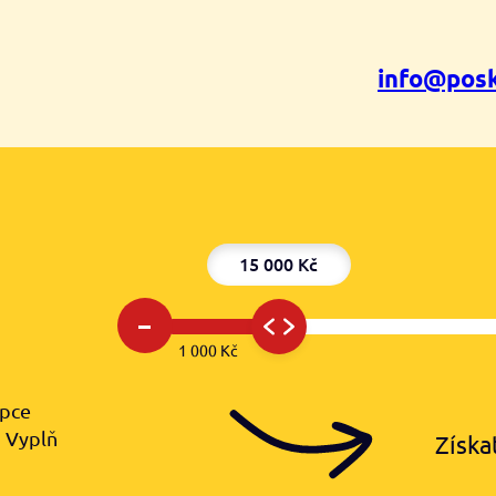
info@posk
15 000 Kč
–
1 000 Kč
upce
️ Vyplň
Získa