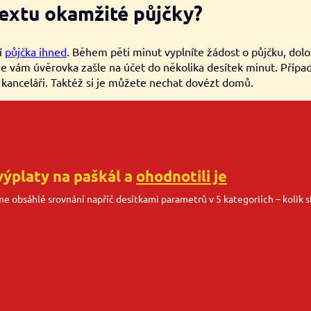
extu okamžité půjčky?
í
půjčka ihned
. Během pěti minut vyplníte žádost o půjčku, dolož
íze vám úvěrovka zašle na účet do několika desítek minut. Přípa
 kanceláři. Taktéž si je můžete nechat dovézt domů.
výplaty na paškál a
ohodnotili je
sme obsáhlé srovnání napříč desítkami parametrů v 5 kategoriích – kolik st