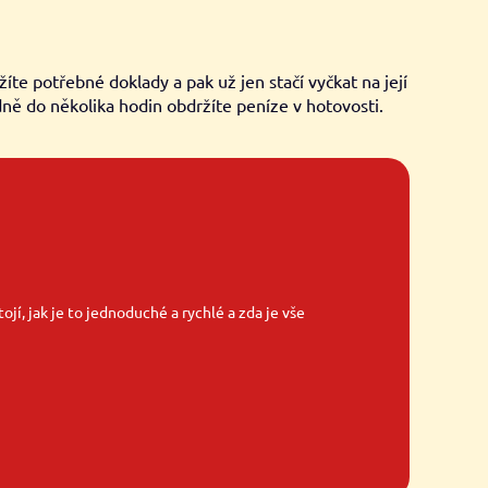
íte potřebné doklady a pak už jen stačí vyčkat na její
dně do několika hodin obdržíte peníze v hotovosti.
ojí, jak je to jednoduché a rychlé a zda je vše