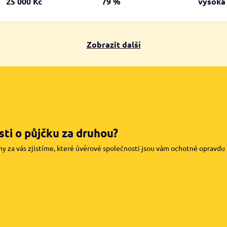
25 000 Kč
79 %
vysok
Zobrazit další
ti o půjčku za druhou?
my za vás zjistíme, které úvěrové společnosti jsou vám ochotné opravdu pů