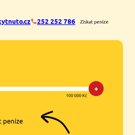
ytnuto.cz
252 252 786
Získat peníze
+
100 000 Kč
t peníze