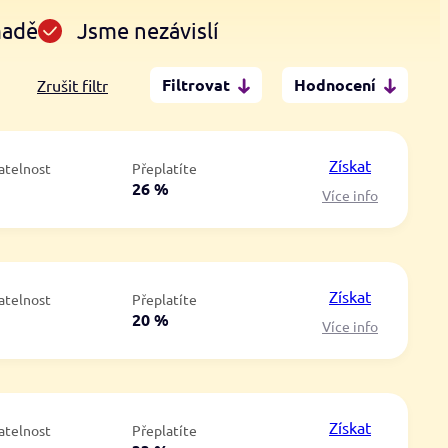
madě
Jsme nezávislí
Filtrovat
Hodnocení
Zrušit filtr
Po insolvenci
V hotovosti
ano
ano
Získat
atelnost
Přeplatíte
ne
ne
á
26 %
Více info
Získat
atelnost
Přeplatíte
á
20 %
Více info
Získat
atelnost
Přeplatíte