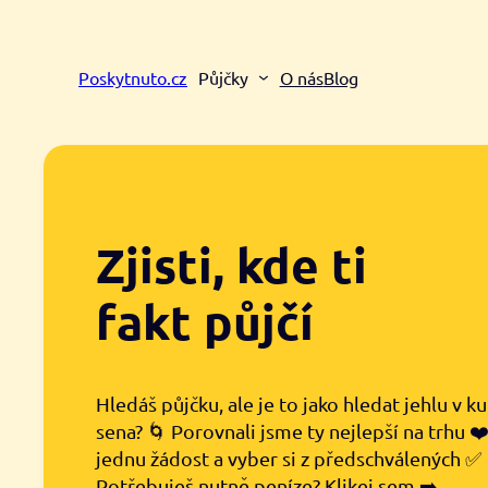
Přeskočit
na
obsah
Poskytnuto.cz
Půjčky
O nás
Blog
Zjisti, kde ti
fakt půjčí
Hledáš půjčku, ale je to jako hledat jehlu v k
sena? 🌀 Porovnali jsme ty nejlepší na trhu ❤
jednu žádost a vyber si z předschválených ✅
Potřebuješ nutně peníze? Klikej sem ➡️