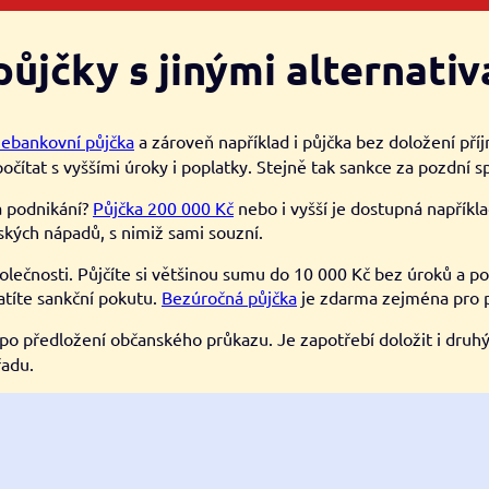
ůjčky s jinými alternati
nebankovní půjčka
a zároveň například i půjčka bez doložení pří
očítat s vyššími úroky i poplatky. Stejně tak sankce za pozdní s
a podnikání?
Půjčka 200 000 Kč
nebo i vyšší je dostupná napříkl
ských nápadů, s nimiž sami souzní.
lečnosti. Půjčíte si většinou sumu do 10 000 Kč bez úroků a po
latíte sankční pokutu.
Bezúročná půjčka
je zdarma zejména pro 
po předložení občanského průkazu. Je zapotřebí doložit i druhý
řadu.