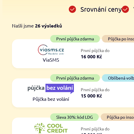
Srovnání ceny
Našli jsme
26
výsledků
Cena
První půjčka zdarma
První půjčka zdarma
Půjčka po ins
Od
–
První půjčka do
ano
16 000 Kč
Do
ViaSMS
ne
První půjčka zdarma
Oblíbená vol
První půjčka do
15 000 Kč
Půjčka bez volání
Sleva 30%: kód LDG
Půjčka po inso
První půjčka do