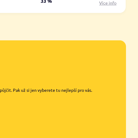
á
33 %
Více info
jčit. Pak už si jen vyberete tu nejlepší pro vás.