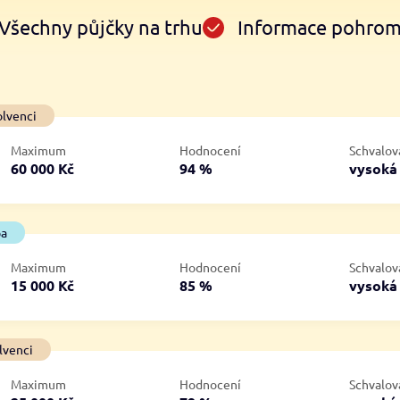
Všechny půjčky na trhu
Informace pohro
Ve zkušebce
V exekuci
olvenci
ano
ano
Maximum
Hodnocení
Schvalov
ne
ne
60 000 Kč
94 %
vysok
ba
Maximum
Hodnocení
Schvalov
15 000 Kč
85 %
vysok
lvenci
Maximum
Hodnocení
Schvalov