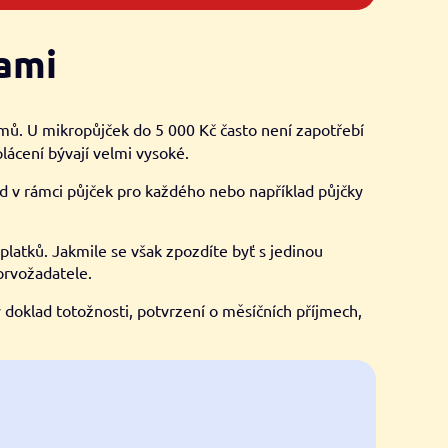
vami
jmů. U mikropůjček do 5 000 Kč často není zapotřebí
plácení bývají velmi vysoké.
ad v rámci půjček pro každého nebo například půjčky
platků. Jakmile se však zpozdíte byť s jedinou
prvožadatele.
 doklad totožnosti, potvrzení o měsíčních příjmech,