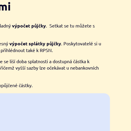
ami
kladný
výpočet půjčky
. Setkat se tu můžete s
řesný
výpočet splátky půjčky
. Poskytovatelé si u
 přihlédnout také k RPSN.
se liší doba splatnosti a dostupná částka k
, přičemž vyšší sazby lze očekávat u nebankovních
ypůjčené částky.