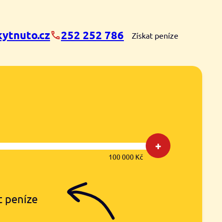
ytnuto.cz
252 252 786
Získat peníze
+
100 000 Kč
t peníze