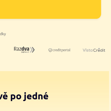
ídky
vě po jedné