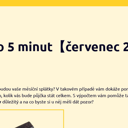
do 5 minut【červenec
soké budou vaše měsíční splátky? V takovém případě vám dokáže p
i to, kolik vás bude půjčka stát celkem. S výpočtem vám pomůže 
y
důležitý a na co byste si u něj měli dát pozor?