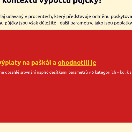
aj udávaný v procentech, který představuje odměnu poskytovate
nu půjčky jsou však důležité i další parametry, jako jsou poplatk
výplaty na paškál a
ohodnotili je
sme obsáhlé srovnání napříč desítkami parametrů v 5 kategoriích – kolik st