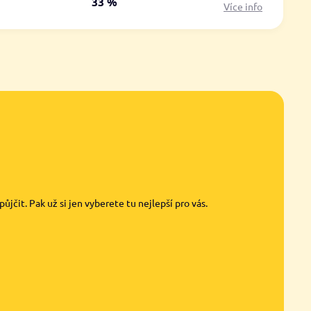
á
33 %
Více info
jčit. Pak už si jen vyberete tu nejlepší pro vás.