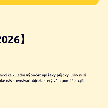
 2026】
omoci kalkulačka
výpočet splátky půjčky
. Díky ní si
také náš srovnávač půjček, který vám pomůže najít