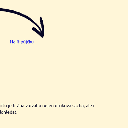
Najít půjčku
u je brána v úvahu nejen úroková sazba, ale i
dohledat.