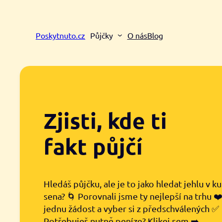
Přeskočit
na
obsah
Poskytnuto.cz
Půjčky
O nás
Blog
Zjisti, kde ti
fakt půjčí
Hledáš půjčku, ale je to jako hledat jehlu v k
sena? 🌀 Porovnali jsme ty nejlepší na trhu ❤
jednu žádost a vyber si z předschválených ✅
Potřebuješ nutně peníze? Klikej sem ➡️