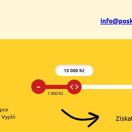
info@posk
15 000 Kč
–
1 000 Kč
upce
️ Vyplň
Získa