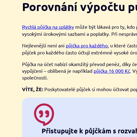
Porovnání výpočtu pů
Rychlá půjčka na splátky
může být lákavá pro ty, kdo 
vysokými úrokovými sazbami a poplatky. Při nesprá
Nejlevnější není ani
půjčka pro každého
, u které čas
půjček pro každého často účtují extrémně vysoké úro
Půjčka na účet nabízí okamžitý převod peněz, díky če
vypůjčení – oblíbená je například
půjčka 16 000 Kč
. V
společností.
VÍTE, ŽE:
Poskytovatelé půjček si mohou účtovat popl
Přistupujte k půjčkám s rozv