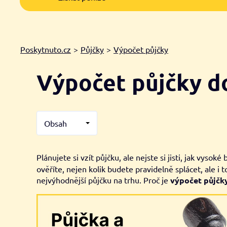
Poskytnuto.cz
>
Půjčky
>
Výpočet půjčky
Výpočet půjčky 
Obsah
Plánujete si vzít půjčku, ale nejste si jisti, jak vy
ověříte, nejen kolik budete pravidelně splácet, ale 
nejvýhodnější půjčku na trhu. Proč je
výpočet půjčk