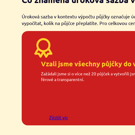
Úroková sazba v kontextu výpočtu půjčky označuje úd
vypočítat, kolik na půjčce přeplatíte. Pro celkovou ce
Vzali jsme všechny půjčky do 
Zažádali jsme si o více než 20 půjček a vytvořili j
férové a transparentní.
Zjistit víc