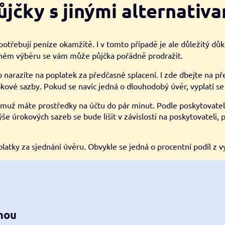
jčky s jinými alternativ
potřebují peníze okamžitě. I v tomto případě je ale důležitý dů
vném výběru se vám může půjčka pořádně prodražit.
to narazíte na poplatek za předčasné splacení. I zde dbejte na p
kové sazby. Pokud se navíc jedná o dlouhodobý úvěr, vyplatí se
muž máte prostředky na účtu do pár minut. Podle poskytovatele 
ýše úrokových sazeb se bude lišit v závislosti na poskytovateli
atky za sjednání úvěru. Obvykle se jedná o procentní podíl z v
ahou