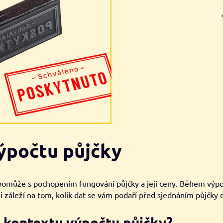
výpočtu půjčky
omůže s pochopením fungování půjčky a její ceny. Během výpočt
 záleží na tom, kolik dat se vám podaří před sjednáním půjčky 
 kontextu výpočtu půjčky?