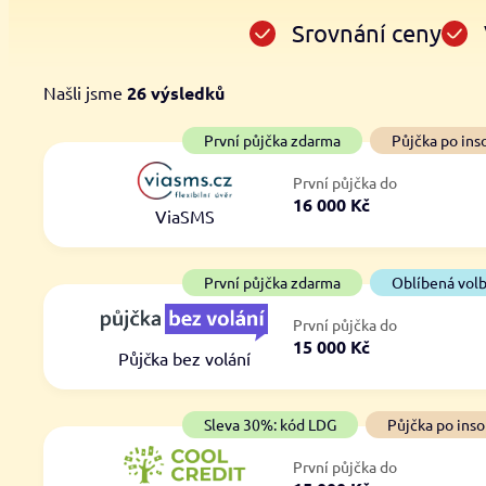
Srovnání ceny
Našli jsme
26
výsledků
Cena
První půjčka zdarma
První půjčka zdarma
Půjčka po ins
Od
–
První půjčka do
ano
16 000 Kč
Do
ViaSMS
ne
První půjčka zdarma
Oblíbená vol
První půjčka do
15 000 Kč
Půjčka bez volání
Sleva 30%: kód LDG
Půjčka po inso
První půjčka do