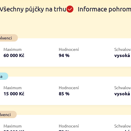
Všechny půjčky na trhu
Informace pohro
Ve zkušebce
V exekuci
olvenci
ano
ano
Maximum
Hodnocení
Schvalov
ne
ne
60 000 Kč
94 %
vysok
ba
Maximum
Hodnocení
Schvalov
15 000 Kč
85 %
vysok
lvenci
Maximum
Hodnocení
Schvalov