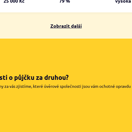
25 000 Kč
79 %
vysok
Zobrazit další
ti o půjčku za druhou?
my za vás zjistíme, které úvěrové společnosti jsou vám ochotné opravdu pů