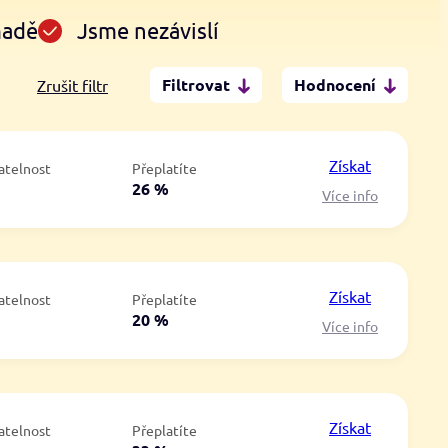
madě
Jsme nezávislí
Filtrovat
Hodnocení
Zrušit filtr
Po insolvenci
V hotovosti
ano
ano
Získat
atelnost
Přeplatíte
ne
ne
á
26 %
Více info
Získat
atelnost
Přeplatíte
á
20 %
Více info
Získat
atelnost
Přeplatíte