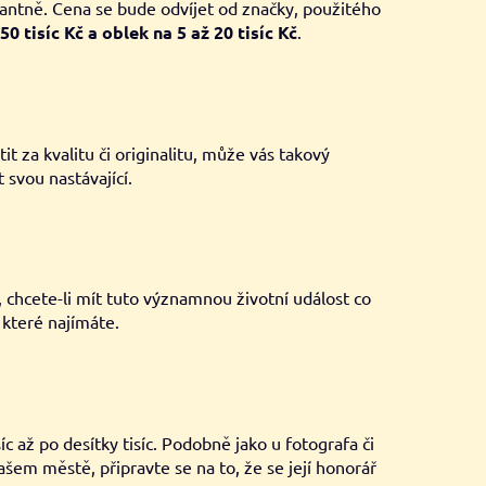
antně. Cena se bude odvíjet od značky, použitého
0 tisíc Kč a oblek na 5 až 20 tisíc Kč
.
t za kvalitu či originalitu, může vás takový
 svou nastávající.
 chcete-li mít tuto významnou životní událost co
 které najímáte.
 až po desítky tisíc. Podobně jako u fotografa či
em městě, připravte se na to, že se její honorář