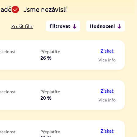
madě
Jsme nezávislí
Filtrovat
Hodnocení
Zrušit filtr
Po insolvenci
V hotovosti
ano
ano
Získat
atelnost
Přeplatíte
ne
ne
á
26 %
Více info
Získat
atelnost
Přeplatíte
á
20 %
Více info
Získat
atelnost
Přeplatíte