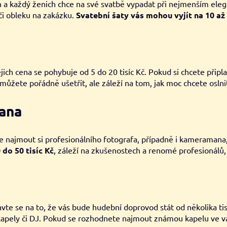
 a každý ženich chce na své svatbě vypadat při nejmenším eleg
 či obleku na zakázku.
Svatební šaty vás mohou vyjít na 10 až 5
h cena se pohybuje od 5 do 20 tisíc Kč. Pokud si chcete připlati
 můžete pořádně ušetřit, ale záleží na tom, jak moc chcete oslnit
ana
e najmout si profesionálního fotografa, případně i kameramana,
do 50 tisíc Kč
, záleží na zkušenostech a renomé profesionálů,
te se na to, že vás bude hudební doprovod stát od několika tisíc
apely či DJ. Pokud se rozhodnete najmout známou kapelu ve vaš