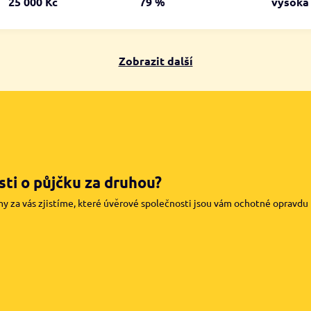
25 000 Kč
79 %
vysok
Zobrazit další
ti o půjčku za druhou?
my za vás zjistíme, které úvěrové společnosti jsou vám ochotné opravdu pů