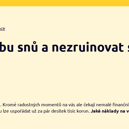
nce
tbu snů a nezruinova
tě. Kromě radostných momentů na vás ale čekají nemalé finanční
lze uspořádat už za pár desítek tisíc korun.
Jaké náklady na v