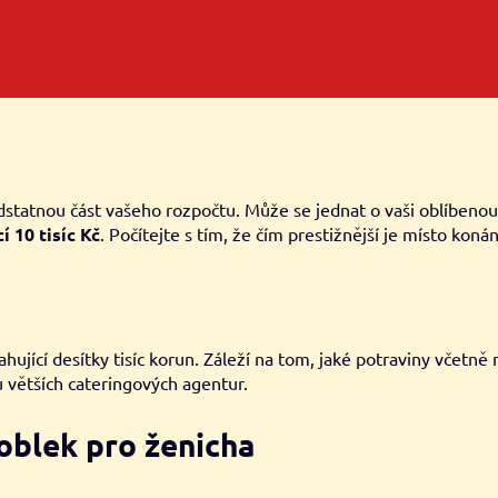
atnou část vašeho rozpočtu. Může se jednat o vaši oblíbenou re
 10 tisíc Kč
. Počítejte s tím, že čím prestižnější je místo koná
hující desítky tisíc korun. Záleží na tom, jaké potraviny včetn
 větších cateringových agentur.
 oblek pro ženicha