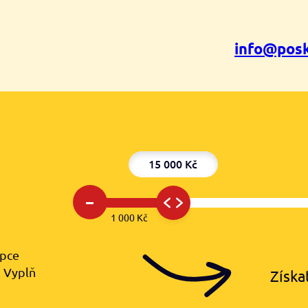
info@posk
15 000 Kč
–
1 000 Kč
upce
️ Vyplň
Získa