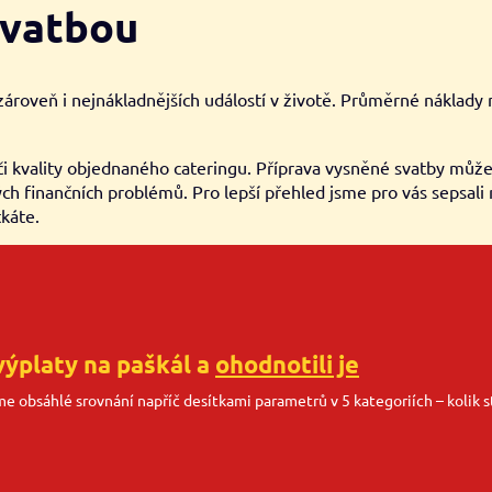
svatbou
zároveň i nejnákladnějších událostí v životě. Průměrné náklady
 či kvality objednaného cateringu. Příprava vysněné svatby můž
h finančních problémů. Pro lepší přehled jsme pro vás sepsali 
káte.
výplaty na paškál a
ohodnotili je
sme obsáhlé srovnání napříč desítkami parametrů v 5 kategoriích – kolik st