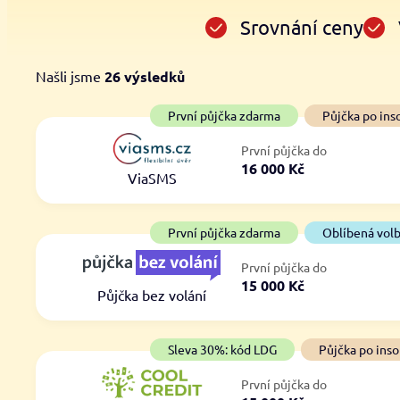
Srovnání ceny
Našli jsme
26
výsledků
Cena
První půjčka zdarma
První půjčka zdarma
Půjčka po ins
Od
–
První půjčka do
ano
16 000 Kč
Do
ViaSMS
ne
První půjčka zdarma
Oblíbená vol
První půjčka do
15 000 Kč
Půjčka bez volání
Sleva 30%: kód LDG
Půjčka po inso
První půjčka do