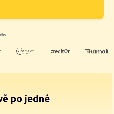
ídky
vě po jedné