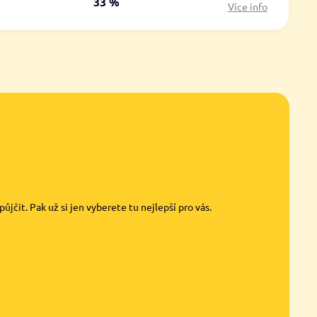
á
33 %
Více info
jčit. Pak už si jen vyberete tu nejlepší pro vás.