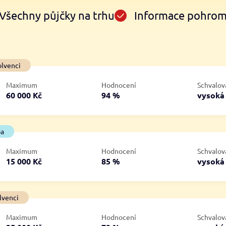
Všechny půjčky na trhu
Informace pohro
Ve zkušebce
V exekuci
olvenci
ano
ano
Maximum
Hodnocení
Schvalov
ne
ne
60 000 Kč
94 %
vysok
ba
Maximum
Hodnocení
Schvalov
15 000 Kč
85 %
vysok
lvenci
Maximum
Hodnocení
Schvalov