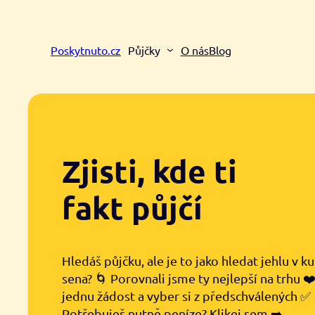
Přeskočit
na
obsah
Poskytnuto.cz
Půjčky
O nás
Blog
Zjisti, kde ti
fakt půjčí
Hledáš půjčku, ale je to jako hledat jehlu v k
sena? 🌀 Porovnali jsme ty nejlepší na trhu ❤
jednu žádost a vyber si z předschválených ✅
Potřebuješ nutně peníze? Klikej sem ➡️