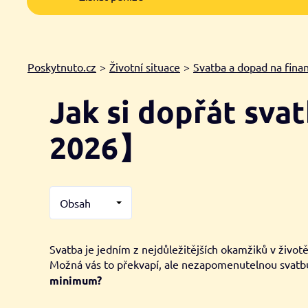
Poskytnuto.cz
>
Životní situace
>
Svatba a dopad na fina
Jak si dopřát sva
2026】
Obsah
Svatba je jedním z nejdůležitějších okamžiků v živo
Možná vás to překvapí, ale nezapomenutelnou svatbu 
minimum?