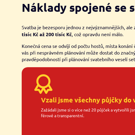
Náklady spojené se 
Svatba je bezesporu jednou z nejvýznamnějších, ale 
tisíc Kč až 200 tisíc Kč
, což opravdu není málo.
Konečná cena se odvíjí od počtu hostů, místa konání
vás při nesprávném plánování může dostat do značnýc
pravděpodobností při plánování svatebního veselí set
Vzali jsme všechny půjčky do 
Zažádali jsme si o více než 20 půjček a vytvořili j
férové a transparentní.