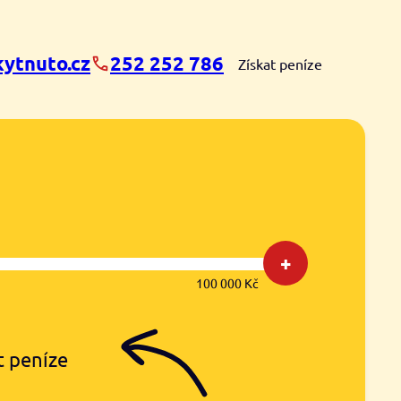
ytnuto.cz
252 252 786
Získat peníze
+
100 000 Kč
t peníze