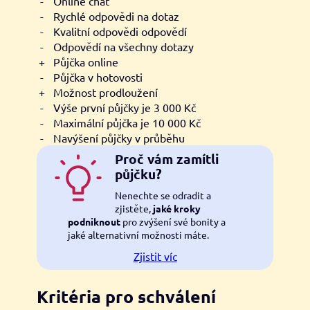
-
Online chat
-
Rychlé odpovědi na dotaz
-
Kvalitní odpovědi odpovědí
-
Odpovědí na všechny dotazy
+
Půjčka online
-
Půjčka v hotovosti
+
Možnost prodloužení
-
Výše první půjčky je 3 000 Kč
-
Maximální půjčka je 10 000 Kč
-
Navýšení půjčky v průběhu
Proč vám zamítli
půjčku?
Nenechte se odradit a
zjistěte,
jaké kroky
podniknout
pro zvýšení své bonity a
jaké alternativní možnosti máte.
Zjistit víc
Kritéria pro schválení