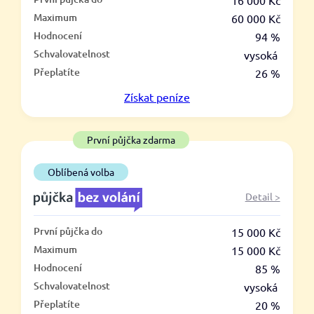
–
16 000 Kč
Maximum
60 000 Kč
ano
Hodnocení
94 %
ne
Schvalovatelnost
vysoká
Přeplatíte
26 %
Ve zkušebce
Získat
peníze
ano
ne
První půjčka zdarma
V exekuci
Oblíbená volba
ano
Detail >
ne
První půjčka do
15 000 Kč
Po insolvenci
Maximum
15 000 Kč
ano
Hodnocení
85 %
ne
Schvalovatelnost
vysoká
Přeplatíte
20 %