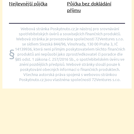
Nejlevnější půjčka
Půjčka bez dokládání
příjmu
Webová stránka Poskytnuto.cz je nástroj pro srovnávání
spotřebitelských úvěrů a souvisejících finančních produktů.
Webová stránka je provozována společností 72Ventures s.r.o.
se sídlem Slezská 844/96, Vinohrady, 130 00 Praha 3, IČ
14139936, která není přímým poskytovatelem těchto finančních
§
produktů ani nepůsobí jako zprostředkovatel či poradce dle
§85 odst. 1 zákona č. 257/2016 Sb., o spotřebitelském úvěru ve
znění pozdějších předpisů. Webové stránky slouží pouze k
poskytování obecných informací o finančních produktech.
Všechna autorská práva spojená s webovou stránkou
Poskytnuto.cz jsou vlastněna společností 72Ventures s.r.o.