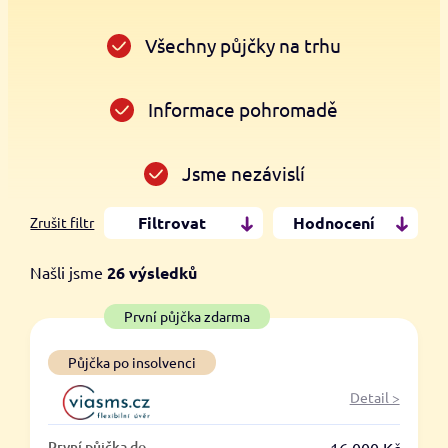
Všechny půjčky na trhu
Informace pohromadě
Jsme nezávislí
Filtrovat
Hodnocení
Zrušit filtr
Našli jsme
26
výsledků
Cena
První půjčka zdarma
Od
Do
Půjčka po insolvenci
Detail >
První půjčka zdarma
První půjčka do