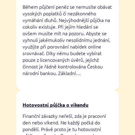
Během půjčení peněz se nemusíte obávat
vysokých poplatků či nezákonného
vymáhání dluhů. Nejvýhodnější půjčka na
cokoliv existuje. Při jejím hledání se
ovšem musíte mít na pozoru. Abyste se
vyhnuli jakémukoliv nesolidnímu jednání,
využijte při porovnání nabídek online
srovnávač. Díky němu budete vybírat
pouze z licencovaných úvěrů, jejichž
činnost je řádně kontrolována Českou
národní bankou. Základní…
Hotovostní půjčka o víkendu
Finanční závazky neřeší, zda je pracovní
den nebo víkend. Ne každý počká do
pondělí. Právě proto je tu hotovostní