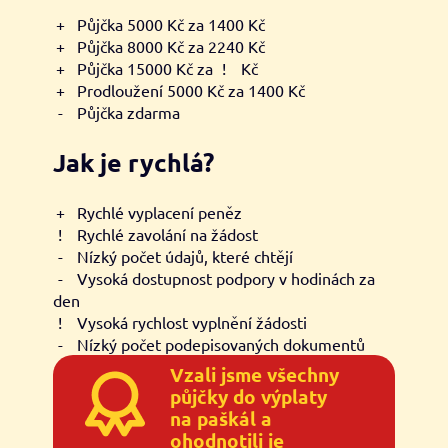
+
Půjčka 5000 Kč za 1400 Kč
+
Půjčka 8000 Kč za 2240 Kč
+
Půjčka 15000 Kč za
!
Kč
+
Prodloužení 5000 Kč za 1400 Kč
-
Půjčka zdarma
Jak je rychlá?
+
Rychlé vyplacení peněz
!
Rychlé zavolání na žádost
-
Nízký počet údajů, které chtějí
-
Vysoká dostupnost podpory v hodinách za
den
!
Vysoká rychlost vyplnění žádosti
-
Nízký počet podepisovaných dokumentů
Vzali jsme všechny
půjčky do výplaty
na paškál a
ohodnotili je