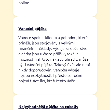
online…
Vánoční půjčka
Vánoce spolu s klidem a pohodou, které
přináší, jsou spojovány s velkými
finančními náklady. Výdaje za občerstvení
a dárky jsou u často příliš vysoké, a
možností, jak tyto náklady uhradit, může
být i vánoční půjčka. Takový úvěr ale není
nikdy doporučován. Vánoční výdaje
nejsou nezbytností. I přesto se ročně
objeví tisíce lidí, kteří tento úvěr…
Nejvýhodnější půjčka na cokoliv