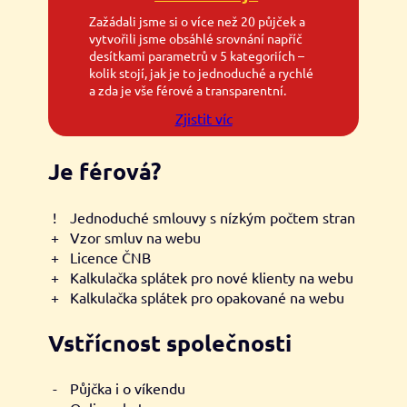
Zažádali jsme si o více než 20 půjček a
vytvořili jsme obsáhlé srovnání napříč
desítkami parametrů v 5 kategoriích –
kolik stojí, jak je to jednoduché a rychlé
a zda je vše férové a transparentní.
Zjistit víc
Je férová?
!
Jednoduché smlouvy s nízkým počtem stran
+
Vzor smluv na webu
+
Licence ČNB
+
Kalkulačka splátek pro nové klienty na webu
+
Kalkulačka splátek pro opakované na webu
Vstřícnost společnosti
-
Půjčka i o víkendu