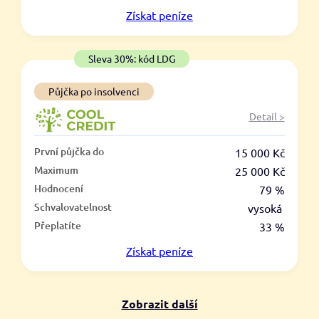
V hotovosti
Získat
peníze
ano
ne
Sleva 30%: kód LDG
Půjčka po insolvenci
Detail >
První půjčka do
15 000 Kč
Maximum
25 000 Kč
Hodnocení
79 %
Schvalovatelnost
vysoká
Přeplatíte
33 %
Získat
peníze
Zobrazit další