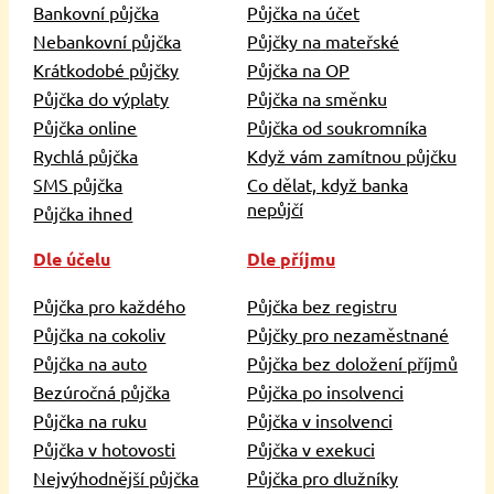
Bankovní půjčka
Půjčka na účet
Nebankovní půjčka
Půjčky na mateřské
Krátkodobé půjčky
Půjčka na OP
Půjčka do výplaty
Půjčka na směnku
Půjčka online
Půjčka od soukromníka
Rychlá půjčka
Když vám zamítnou půjčku
SMS půjčka
Co dělat, když banka
nepůjčí
Půjčka ihned
Dle účelu
Dle příjmu
Půjčka pro každého
Půjčka bez registru
Půjčka na cokoliv
Půjčky pro nezaměstnané
Půjčka na auto
Půjčka bez doložení příjmů
Bezúročná půjčka
Půjčka po insolvenci
Půjčka na ruku
Půjčka v insolvenci
Půjčka v hotovosti
Půjčka v exekuci
Nejvýhodnější půjčka
Půjčka pro dlužníky