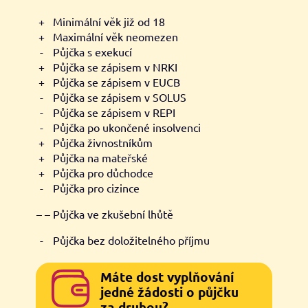
+
Minimální věk již od 18
+
Maximální věk neomezen
-
Půjčka s exekucí
+
Půjčka se zápisem v NRKI
+
Půjčka se zápisem v EUCB
-
Půjčka se zápisem v SOLUS
-
Půjčka se zápisem v REPI
-
Půjčka po ukončené insolvenci
+
Půjčka živnostníkům
+
Půjčka na mateřské
+
Půjčka pro důchodce
-
Půjčka pro cizince
– – Půjčka ve zkušební lhůtě
-
Půjčka bez doložitelného příjmu
Máte dost vyplňování
jedné žádosti o půjčku
za druhou?