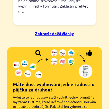
najde online srovnávač. Stačí, abyste
vyplnili krátký formulář. Základní přehled
o…
Zobrazit další články
Máte dost vyplňování jedné žádosti o
půjčku za druhou?
Vyřešte to jednoduše – stačí vyplnit jediný formulář a
my za vás zjistíme, které úvěrové společnosti jsou vám
ochotné opravdu půjčit. Pak už si jen vyberete tu