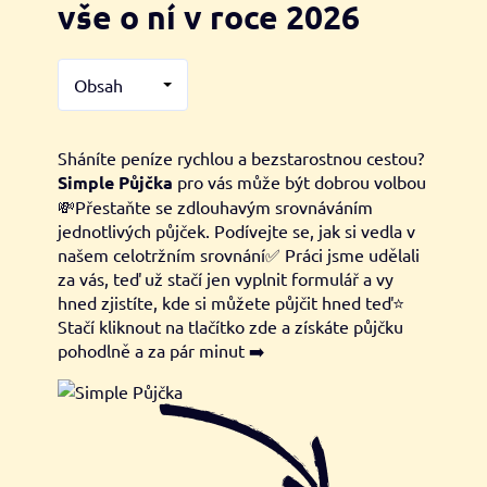
vše o ní v roce 2026
Obsah
Sháníte peníze rychlou a bezstarostnou cestou?
Simple Půjčka
pro vás může být dobrou volbou
💸Přestaňte se zdlouhavým srovnáváním
jednotlivých půjček. Podívejte se, jak si vedla v
našem celotržním srovnání✅ Práci jsme udělali
za vás, teď už stačí jen vyplnit formulář a vy
hned zjistíte, kde si můžete půjčit hned teď⭐
Stačí kliknout na tlačítko zde a získáte půjčku
pohodlně a za pár minut ➡️