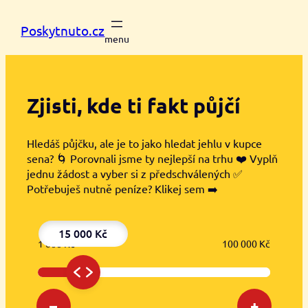
Přeskočit
na
Poskytnuto.cz
obsah
Zjisti, kde ti
fakt půjčí
Hledáš půjčku, ale je to jako hledat jehlu v kupce
sena? 🌀 Porovnali jsme ty nejlepší na trhu ❤️ Vyplň
jednu žádost a vyber si z předschválených ✅
Potřebuješ nutně peníze? Klikej sem ➡️
15 000 Kč
1 000 Kč
100 000 Kč
–
+