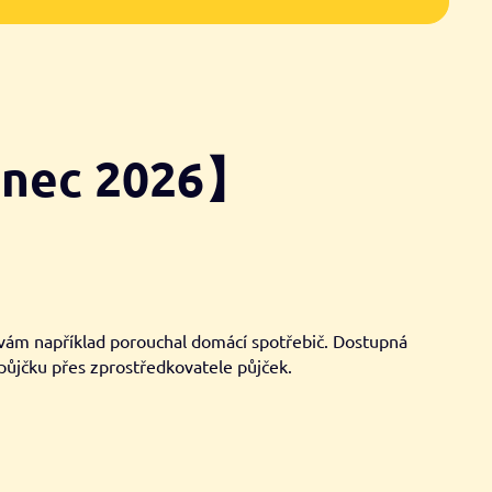
venec 2026】
 vám například porouchal domácí spotřebič. Dostupná
 půjčku přes zprostředkovatele půjček.