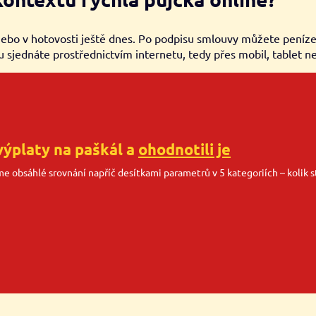
nebo v hotovosti ještě dnes. Po podpisu smlouvy můžete peníze 
u sjednáte prostřednictvím internetu, tedy přes mobil, tablet n
výplaty na paškál a
ohodnotili je
sme obsáhlé srovnání napříč desítkami parametrů v 5 kategoriích – kolik st