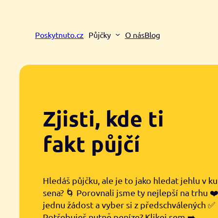
Přeskočit
na
obsah
Poskytnuto.cz
Půjčky
O nás
Blog
Zjisti, kde ti
fakt půjčí
Hledáš půjčku, ale je to jako hledat jehlu v k
sena? 🌀 Porovnali jsme ty nejlepší na trhu ❤
jednu žádost a vyber si z předschválených ✅
Potřebuješ nutně peníze? Klikej sem ➡️