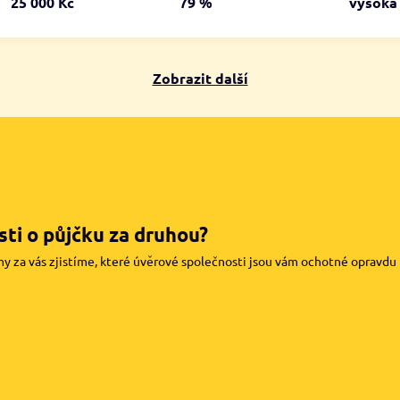
25 000 Kč
79 %
vysok
Zobrazit další
ti o půjčku za druhou?
my za vás zjistíme, které úvěrové společnosti jsou vám ochotné opravdu pů