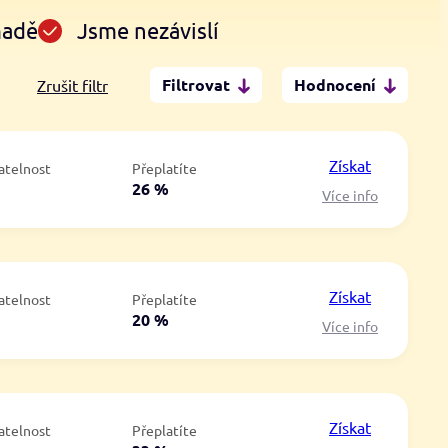
madě
Jsme nezávislí
Filtrovat
Hodnocení
Zrušit filtr
Po insolvenci
V hotovosti
ano
ano
Získat
atelnost
Přeplatíte
ne
ne
á
26 %
Více info
Získat
atelnost
Přeplatíte
á
20 %
Více info
Získat
atelnost
Přeplatíte