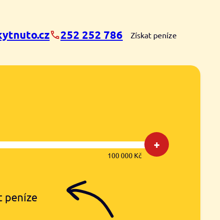
ytnuto.cz
252 252 786
Získat peníze
+
100 000 Kč
t peníze