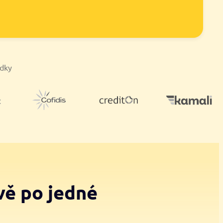
ídky
vě po jedné