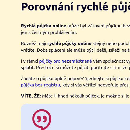
Porovnání rychlé půjč
Rychlá půjčka online
může být zároveň půjčkou bez dol
jen s čestným prohlášením.
Rovněž mají
rychlé půjčky online
stejný nebo podob
vrátíte. Doba splácení ale může být i delší, záleží na
I v rámci
půjčky pro nezaměstnané
vám společnost vyp
splatit. Přestože si můžete půjčit, počítejte s tím, 
Žádáte o půjčku úplně poprvé? Sjednejte si půjčku z
půjčka bez registru
, kdy si vás věřitel neověřuje přes
VÍTE, ŽE:
Máte-li hned několik půjček, je možné si je 