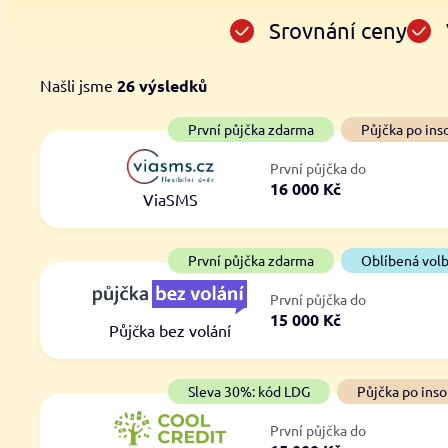
Srovnání ceny
Našli jsme
26
výsledků
Cena
První půjčka zdarma
První půjčka zdarma
Půjčka po ins
Od
–
První půjčka do
ano
16 000 Kč
Do
ViaSMS
ne
První půjčka zdarma
Oblíbená vol
První půjčka do
15 000 Kč
Půjčka bez volání
Sleva 30%: kód LDG
Půjčka po inso
První půjčka do