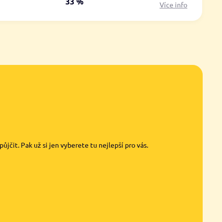
á
33 %
Více info
jčit. Pak už si jen vyberete tu nejlepší pro vás.