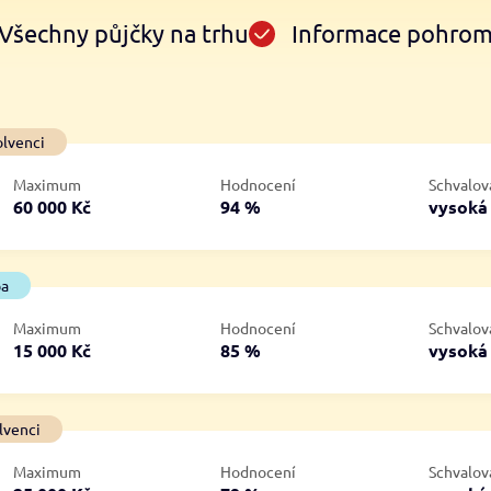
Všechny půjčky na trhu
Informace pohro
Ve zkušebce
V exekuci
olvenci
ano
ano
Maximum
Hodnocení
Schvalov
ne
ne
60 000 Kč
94 %
vysok
ba
Maximum
Hodnocení
Schvalov
15 000 Kč
85 %
vysok
lvenci
Maximum
Hodnocení
Schvalov