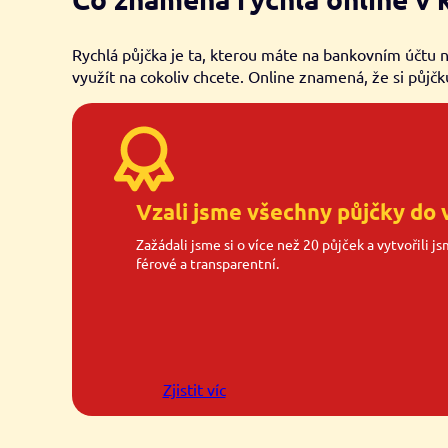
Rychlá půjčka je ta, kterou máte na bankovním účtu 
využít na cokoliv chcete. Online znamená, že si půjčk
Vzali jsme všechny půjčky do 
Zažádali jsme si o více než 20 půjček a vytvořili j
férové a transparentní.
Zjistit víc