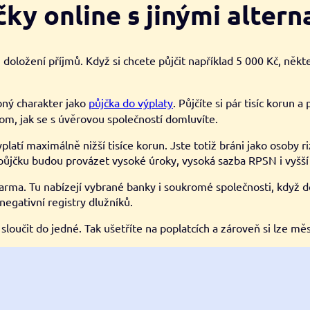
ky online s jinými altern
ožení příjmů. Když si chcete půjčit například 5 000 Kč, někteří v
ný charakter jako
půjčka do výplaty
. Půjčíte si pár tisíc korun a
 tom, jak se s úvěrovou společností domluvíte.
latí maximálně nižší tisíce korun. Jste totiž bráni jako osoby r
že půjčku budou provázet vysoké úroky, vysoká sazba RPSN i vyšš
darma. Tu nabízejí vybrané banky i soukromé společnosti, když 
 negativní registry dlužníků.
sloučit do jedné. Tak ušetříte na poplatcích a zároveň si lze měs