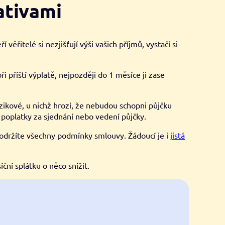
ativami
ěřitelé si nezjišťují výši vašich příjmů, vystačí si
 při příští výplatě, nejpozději do 1 měsíce ji zase
izikové, u nichž hrozí, že nebudou schopni půjčku
í poplatky za sjednání nebo vedení půjčky.
dodržíte všechny podmínky smlouvy. Žádoucí je i
jistá
íční splátku o něco snížit.