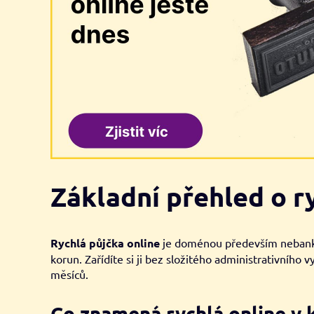
Základní přehled o r
Rychlá půjčka online
je doménou především nebankovn
korun. Zařídíte si ji bez složitého administrativního 
měsíců.
Co znamená rychlá online v 