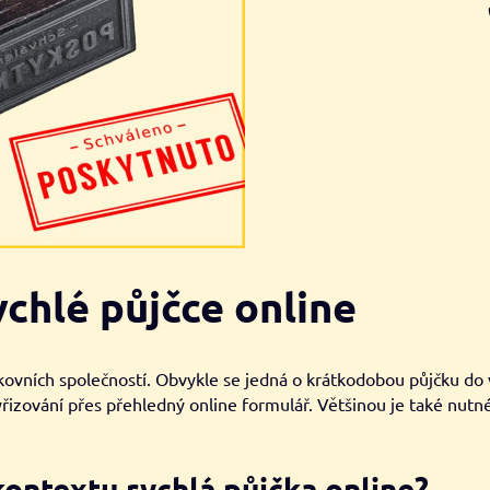
ychlé půjčce online
ích společností. Obvykle se jedná o krátkodobou půjčku do výše
vyřizování přes přehledný online formulář. Většinou je také nutn
kontextu rychlá půjčka online?