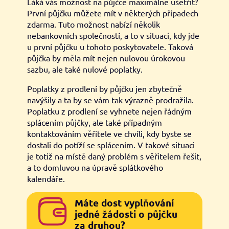
Láká vás možnost na půjčce maximálně ušetřit?
První půjčku můžete mít v některých případech
zdarma. Tuto možnost nabízí několik
nebankovních společností, a to v situaci, kdy jde
u první půjčku u tohoto poskytovatele. Taková
půjčka by měla mít nejen nulovou úrokovou
sazbu, ale také nulové poplatky.
Poplatky z prodlení by půjčku jen zbytečně
navýšily a ta by se vám tak výrazně prodražila.
Poplatku z prodlení se vyhnete nejen řádným
splácením půjčky, ale také případným
kontaktováním věřitele ve chvíli, kdy byste se
dostali do potíží se splácením. V takové situaci
je totiž na místě daný problém s věřitelem řešit,
a to domluvou na úpravě splátkového
kalendáře.
Máte dost vyplňování
jedné žádosti o půjčku
za druhou?