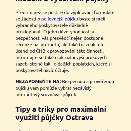
Předtím než se pustíte do vyplňování formuláře
se žádosti o
nejlevnější půjčku
byste si měli
vybraného poskytovatele důkladně
proklepnout. O jeho důvěryhodnosti a
bezpečnosti vás přesvědčí nejen dostupné
recenze na internetu, ale také to, zdali má
licenci od ČNB k provozování této činnosti.
Informujte se také o aktuální výši úrokových
sazeb, stejně tak i o dalších poplatcích, které si
poskytovatel navíc účtuje.
NEZAPOMEŇTE NA:
Bezpečnou a prověřenou
půjčku vám pomůže vybrat nezávislý
internetový srovnávač půjček.
Tipy a triky pro maximální
využití půjčky Ostrava