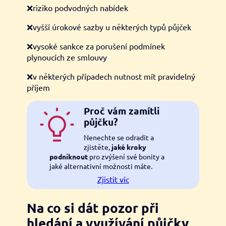
❌riziko podvodných nabídek
❌vyšší úrokové sazby u některých typů půjček
❌vysoké sankce za porušení podmínek
plynoucích ze smlouvy
❌v některých případech nutnost mít pravidelný
příjem
Proč vám zamítli
půjčku?
Nenechte se odradit a
zjistěte,
jaké kroky
podniknout
pro zvýšení své bonity a
jaké alternativní možnosti máte.
Zjistit víc
Na co si dát pozor při
hledání a využívání půjčky