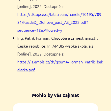
[online]. 2022. Dostupné z:
https://dk.upce.cz/bitstream/handle/10195/789
31/KazdaD_Dluhova_past_AS_2022.pdf?
sequence=1&isAllowed=y
Ing. Patrik Forman. Chudoba a zaměstnanost v
České republice. In: AMBIS vysoká škola, a.s.
[online]. 2022. Dostupné z:
https://is.ambis.cz/th/qxum4/Forman_Patrik_bak
alarka.pdf
Mohlo by vás zajímat