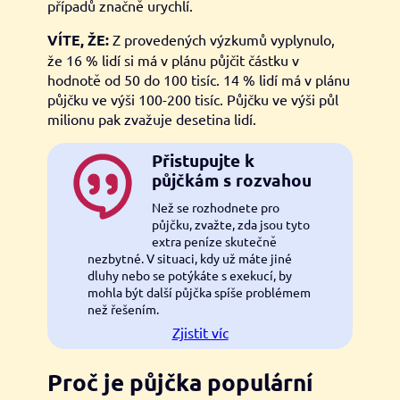
případů značně urychlí.
VÍTE, ŽE:
Z provedených výzkumů vyplynulo,
že 16 % lidí si má v plánu půjčit částku v
hodnotě od 50 do 100 tisíc. 14 % lidí má v plánu
půjčku ve výši 100-200 tisíc. Půjčku ve výši půl
milionu pak zvažuje desetina lidí.
Přistupujte k
půjčkám s rozvahou
Než se rozhodnete pro
půjčku, zvažte, zda jsou tyto
extra peníze skutečně
nezbytné. V situaci, kdy už máte jiné
dluhy nebo se potýkáte s exekucí, by
mohla být další půjčka spíše problémem
než řešením.
Zjistit víc
Proč je půjčka populární