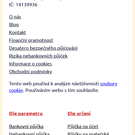
IČ: 14139936
O nás
Blog
Kontakt
Finanční gramotnost
Desatero bezpečného půjčování
Rizika nebankovních půjček
Informace o cookies
Obchodní podmínky
Tento web používá k analýze návštěvnosti
soubory
cookie
. Používáním webu s tím souhlasíte.
Dle parametru
Dle určení
Bankovní půjčka
Půjčka na účet
Nebankovní půjčka
Půjčky na mateřské