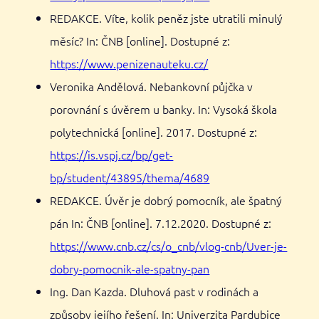
REDAKCE. Víte, kolik peněz jste utratili minulý
měsíc? In: ČNB [online]. Dostupné z:
https://www.penizenauteku.cz/
Veronika Andělová. Nebankovní půjčka v
porovnání s úvěrem u banky. In: Vysoká škola
polytechnická [online]. 2017. Dostupné z:
https://is.vspj.cz/bp/get-
bp/student/43895/thema/4689
REDAKCE. Úvěr je dobrý pomocník, ale špatný
pán In: ČNB [online]. 7.12.2020. Dostupné z:
https://www.cnb.cz/cs/o_cnb/vlog-cnb/Uver-je-
dobry-pomocnik-ale-spatny-pan
Ing. Dan Kazda. Dluhová past v rodinách a
způsoby jejího řešení. In: Univerzita Pardubice