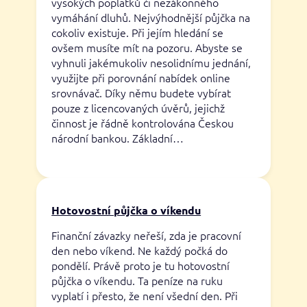
vysokých poplatků či nezákonného
vymáhání dluhů. Nejvýhodnější půjčka na
cokoliv existuje. Při jejím hledání se
ovšem musíte mít na pozoru. Abyste se
vyhnuli jakémukoliv nesolidnímu jednání,
využijte při porovnání nabídek online
srovnávač. Díky němu budete vybírat
pouze z licencovaných úvěrů, jejichž
činnost je řádně kontrolována Českou
národní bankou. Základní…
Hotovostní půjčka o víkendu
Finanční závazky neřeší, zda je pracovní
den nebo víkend. Ne každý počká do
pondělí. Právě proto je tu hotovostní
půjčka o víkendu. Ta peníze na ruku
vyplatí i přesto, že není všední den. Při