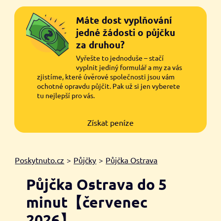
Máte dost vyplňování
jedné žádosti o půjčku
za druhou?
Vyřešte to jednoduše – stačí
vyplnit jediný formulář a my za vás
zjistíme, které úvěrové společnosti jsou vám
ochotné opravdu půjčit. Pak už si jen vyberete
tu nejlepší pro vás.
Získat peníze
Poskytnuto.cz
>
Půjčky
>
Půjčka Ostrava
Půjčka Ostrava do 5
minut【červenec
2026】