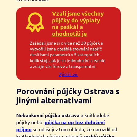
Vzali jsme všechny
půjčky do výplaty
na paškál a
ohodnotili je
Zažádali jsme si o více než 20 půjček a
vytvořili jsme obsáhlé srovnání napříč
desítkami parametrů v 5 kategoriích –
kolik stojí, jak je to jednoduché a rychlé
a zda je vše férové a transparentní.
Zjistit víc
Porovnání půjčky Ostrava s
jinými alternativami
Nebankovní půjčka ostrava
a krátkodobé
půjčky nebo
půjčka na op bez doložení
příjmu
se odlišují v tom ohledu, že narozdíl od
krátkodobých půjček v případě
rychlé půjčky