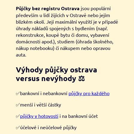
Půjčky bez registru Ostrava
jsou populární
především u lidí žijících v Ostravě nebo jejím
blízkém okolí. Její maximální využití je v případě
úhrady nákladů spojených s bydlením (např.
rekonstrukce, koupě bytu či domu, vybavení
domácnosti apod.), studiem (úhrada školného,
nákup notebooku) či nákupem nebo opravou
auta.
Výhody půjčky ostrava
versus nevýhody
⚖️
✅bankovní i nebankovní
půjčky pro každého
✅menší i větší částky
✅
půjčky v hotovosti
i na bankovní účet
✅účelové i neúčelové půjčky