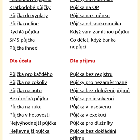
Krátkodobé půjčky
Půjčka na OP
Půjčka do výplaty
Půjčka na směnku
Půjčka online
Půjčka od soukromníka
Rychlá půjčka
Když vám zamítnou půjčku
SMS půjčka
Co dělat, když banka
nepůjčí
Půjčka ihned
Dle účelu
Dle příjmu
Půjčka pro každého
Půjčka bez registru
Půjčka na cokoliv
Půjčky pro nezaměstnané
Půjčka na auto
Půjčka bez doložení příjmů
Bezúročná půjčka
Půjčka po insolvenci
Půjčka na ruku
Půjčka v insolvenci
Půjčka v hotovosti
Půjčka v exekuci
Nejvýhodnější půjčka
Půjčka pro dlužníky
Nejlevnější půjčka
Půjčka bez dokládání
příjmu