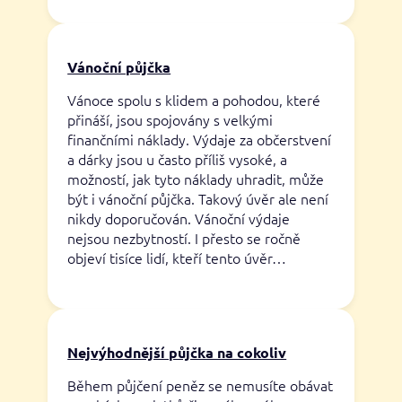
Vánoční půjčka
Vánoce spolu s klidem a pohodou, které
přináší, jsou spojovány s velkými
finančními náklady. Výdaje za občerstvení
a dárky jsou u často příliš vysoké, a
možností, jak tyto náklady uhradit, může
být i vánoční půjčka. Takový úvěr ale není
nikdy doporučován. Vánoční výdaje
nejsou nezbytností. I přesto se ročně
objeví tisíce lidí, kteří tento úvěr…
Nejvýhodnější půjčka na cokoliv
Během půjčení peněz se nemusíte obávat