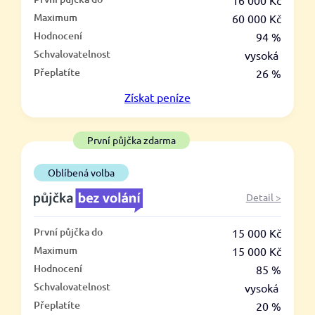
–
16 000 Kč
Maximum
60 000 Kč
ano
Hodnocení
94 %
ne
Schvalovatelnost
vysoká
Přeplatíte
26 %
Ve zkušebce
Získat
peníze
ano
ne
První půjčka zdarma
V exekuci
Oblíbená volba
ano
Detail >
ne
První půjčka do
15 000 Kč
Po insolvenci
Maximum
15 000 Kč
ano
Hodnocení
85 %
ne
Schvalovatelnost
vysoká
Přeplatíte
20 %