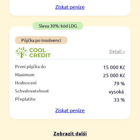
V hotovosti
Získat
peníze
ano
ne
Sleva 30%: kód LDG
Půjčka po insolvenci
Detail >
První půjčka do
15 000 Kč
Maximum
25 000 Kč
Hodnocení
79 %
Schvalovatelnost
vysoká
Přeplatíte
33 %
Získat
peníze
Zobrazit další