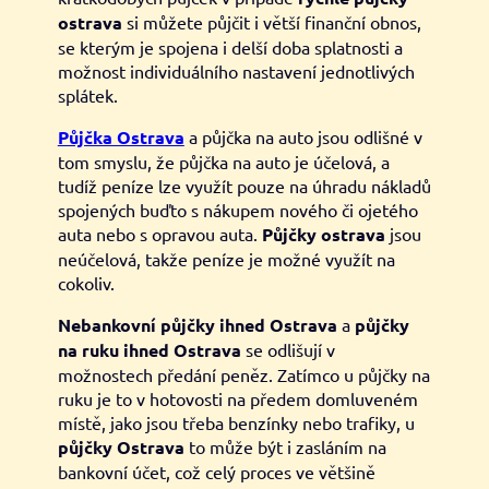
ostrava
si můžete půjčit i větší finanční obnos,
se kterým je spojena i delší doba splatnosti a
možnost individuálního nastavení jednotlivých
splátek.
Půjčka Ostrava
a půjčka na auto jsou odlišné v
tom smyslu, že půjčka na auto je účelová, a
tudíž peníze lze využít pouze na úhradu nákladů
spojených buďto s nákupem nového či ojetého
auta nebo s opravou auta.
Půjčky ostrava
jsou
neúčelová, takže peníze je možné využít na
cokoliv.
Nebankovní půjčky ihned Ostrava
a
půjčky
na ruku
ihned Ostrava
se odlišují v
možnostech předání peněz. Zatímco u půjčky na
ruku je to v hotovosti na předem domluveném
místě, jako jsou třeba benzínky nebo trafiky, u
půjčky Ostrava
to může být i zasláním na
bankovní účet, což celý proces ve většině