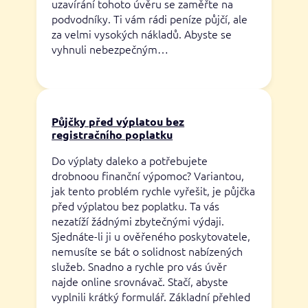
uzavírání tohoto úvěru se zaměřte na
podvodníky. Ti vám rádi peníze půjčí, ale
za velmi vysokých nákladů. Abyste se
vyhnuli nebezpečným…
Půjčky před výplatou bez
registračního poplatku
Do výplaty daleko a potřebujete
drobnoou finanční výpomoc? Variantou,
jak tento problém rychle vyřešit, je půjčka
před výplatou bez poplatku. Ta vás
nezatíží žádnými zbytečnými výdaji.
Sjednáte-li ji u ověřeného poskytovatele,
nemusíte se bát o solidnost nabízených
služeb. Snadno a rychle pro vás úvěr
najde online srovnávač. Stačí, abyste
vyplnili krátký formulář. Základní přehled