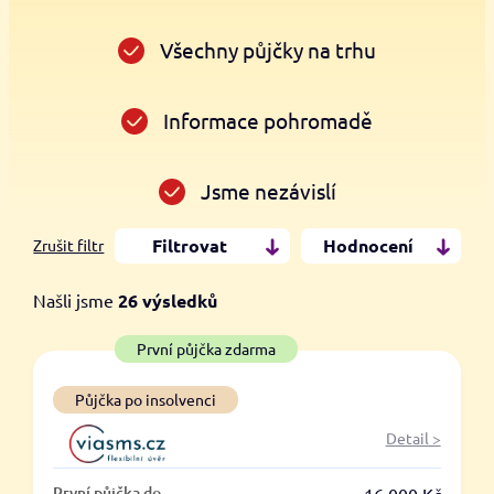
Všechny půjčky na trhu
Informace pohromadě
Jsme nezávislí
Filtrovat
Hodnocení
Zrušit filtr
Našli jsme
26
výsledků
Cena
První půjčka zdarma
Od
Do
Půjčka po insolvenci
Detail >
První půjčka zdarma
První půjčka do