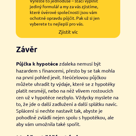
Vyřešte to jednoduše – stačí vyplnit
jediný formulář a my za vás zjistíme,
které úvěrové společnosti jsou vám
ochotné opravdu půjčit. Pak už si jen
vyberete tu nejlepší pro vás.
Zjistit víc
Závěr
Půjčka k hypotéce
zdaleka nemusí být
hazardem s financemi, přesto by se tak mohla
na první pohled jevit. Neúčelovou půjčkou
můžete uhradit ty výdaje, které se z hypotéky
platit nesmějí, nebo na něž vlivem rostoucích
cen už v hypotéce nezbylo. Vždycky myslete na
to, že jde o další zadlužení a další splátku navíc.
Splácení si nechte nastavit tak, abyste je
pohodlně zvládli nejen spolu s hypotékou, ale
aby vám umožnila také spořit.