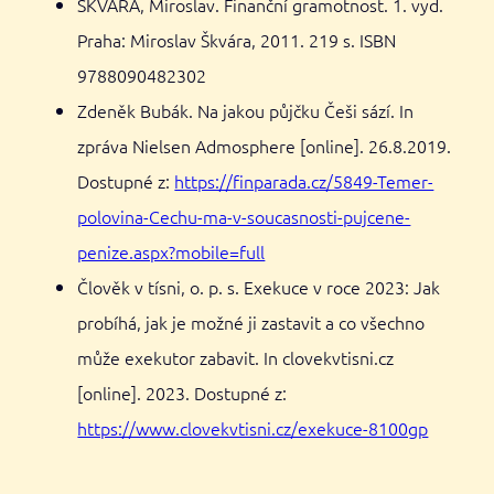
ŠKVÁRA, Miroslav. Finanční gramotnost. 1. vyd.
Praha: Miroslav Škvára, 2011. 219 s. ISBN
9788090482302
Zdeněk Bubák. Na jakou půjčku Češi sází. In
zpráva Nielsen Admosphere [online]. 26.8.2019.
Dostupné z:
https://finparada.cz/5849-Temer-
polovina-Cechu-ma-v-soucasnosti-pujcene-
penize.aspx?mobile=full
Člověk v tísni, o. p. s. Exekuce v roce 2023: Jak
probíhá, jak je možné ji zastavit a co všechno
může exekutor zabavit. In clovekvtisni.cz
[online]. 2023. Dostupné z:
https://www.clovekvtisni.cz/exekuce-8100gp