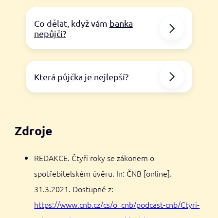
Co dělat, když vám
banka
nepůjčí?
Která
půjčka je nejlepší?
Zdroje
REDAKCE. Čtyři roky se zákonem o
spotřebitelském úvěru. In: ČNB [online].
31.3.2021. Dostupné z:
https://www.cnb.cz/cs/o_cnb/podcast-cnb/Ctyri-