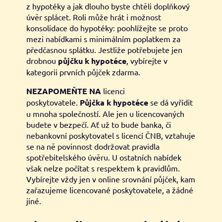
z hypotéky a jak dlouho byste chtěli doplňkový
úvěr splácet. Roli může hrát i možnost
konsolidace do hypotéky: poohlížejte se proto
mezi nabídkami s minimálním poplatkem za
předčasnou splátku. Jestliže potřebujete jen
drobnou
půjčku k hypotéce
, vybírejte v
kategorii prvních půjček zdarma.
NEZAPOMEŇTE NA
licenci
poskytovatele.
Půjčka k hypotéce
se dá vyřídit
u mnoha společností. Ale jen u licencovaných
budete v bezpečí. Ať už to bude banka, či
nebankovní poskytovatel s licencí ČNB, vztahuje
se na ně povinnost dodržovat pravidla
spotřebitelského úvěru. U ostatních nabídek
však nelze počítat s respektem k pravidlům.
Vybírejte vždy jen v online srovnání půjček, kam
zařazujeme licencované poskytovatele, a žádné
jiné.