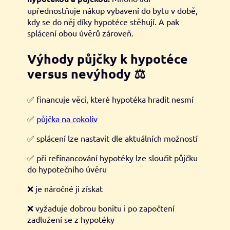
upřednostňuje nákup vybavení do bytu v době,
kdy se do něj díky hypotéce stěhují. A pak
splácení obou úvěrů zároveň.
Výhody půjčky k hypotéce
versus nevýhody
⚖️
✅ financuje věci, které hypotéka hradit nesmí
✅
půjčka na cokoliv
✅ splácení lze nastavit dle aktuálních možností
✅ při refinancování hypotéky lze sloučit půjčku
do hypotečního úvěru
❌ je náročné ji získat
❌ vyžaduje dobrou bonitu i po započtení
zadlužení se z hypotéky