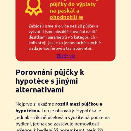
půjčky do výplaty
na paškál a
ohodnotili je
Zažádali jsme si o více než 20 půjček a
vytvořili jsme obsáhlé srovnání napříč
desítkami parametrů v 5 kategoriích –
kolik stojí, jak je to jednoduché a rychlé
a zda je vše férové a transparentní.
Zjistit víc
Porovnání půjčky k
hypotéce s jinými
alternativami
Nejprve si ukažme
rozdíl mezi půjčkou a
hypotékou.
Ten je obrovský. Hypotéka je
jednak striktně účelová a využitelná pouze na
bydlení, jednak se zastavuje nemovitostí
určenou k bydlení (či pozemkem). Nejnižší