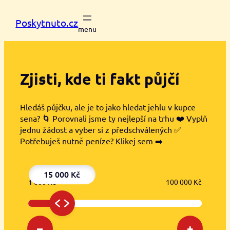
Přeskočit
na
Poskytnuto.cz
obsah
Zjisti, kde ti
fakt půjčí
Hledáš půjčku, ale je to jako hledat jehlu v kupce
sena? 🌀 Porovnali jsme ty nejlepší na trhu ❤️ Vyplň
jednu žádost a vyber si z předschválených ✅
Potřebuješ nutně peníze? Klikej sem ➡️
15 000 Kč
1 000 Kč
100 000 Kč
–
+