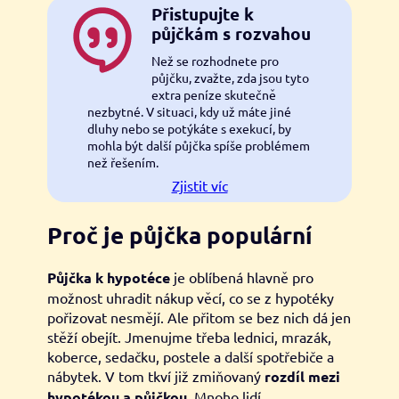
Přistupujte k
půjčkám s rozvahou
Než se rozhodnete pro
půjčku, zvažte, zda jsou tyto
extra peníze skutečně
nezbytné. V situaci, kdy už máte jiné
dluhy nebo se potýkáte s exekucí, by
mohla být další půjčka spíše problémem
než řešením.
Zjistit víc
Proč je půjčka populární
Půjčka k hypotéce
je oblíbená hlavně pro
možnost uhradit nákup věcí, co se z hypotéky
pořizovat nesmějí. Ale přitom se bez nich dá jen
stěží obejít. Jmenujme třeba lednici, mrazák,
koberce, sedačku, postele a další spotřebiče a
nábytek. V tom tkví již zmiňovaný
rozdíl mezi
hypotékou a půjčkou.
Mnoho lidí