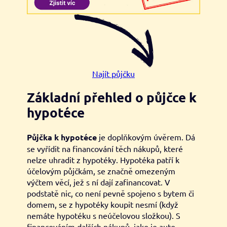
Najít půjčku
Základní přehled o půjčce k
hypotéce
Půjčka k hypotéce
je doplňkovým úvěrem. Dá
se vyřídit na financování těch nákupů, které
nelze uhradit z hypotéky. Hypotéka patří k
účelovým půjčkám, se značně omezeným
výčtem věcí, jež s ní dají zafinancovat. V
podstatě nic, co není pevně spojeno s bytem či
domem, se z hypotéky koupit nesmí (když
nemáte hypotéku s neúčelovou složkou). S
financováním dalších nákupů, jako je auto,