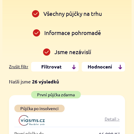
Všechny půjčky na trhu
Informace pohromadě
Jsme nezávislí
Filtrovat
Hodnocení
Zrušit filtr
Našli jsme
26
výsledků
Cena
První půjčka zdarma
Od
Do
Půjčka po insolvenci
Detail >
První půjčka zdarma
První půjčka do