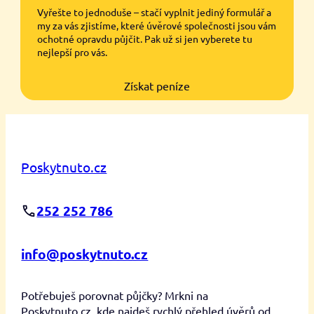
Vyřešte to jednoduše – stačí vyplnit jediný formulář a
my za vás zjistíme, které úvěrové společnosti jsou vám
ochotné opravdu půjčit. Pak už si jen vyberete tu
nejlepší pro vás.
Získat peníze
Poskytnuto.cz
252 252 786
info@poskytnuto.cz
Potřebuješ porovnat půjčky? Mrkni na
Poskytnuto.cz, kde najdeš rychlý přehled úvěrů od