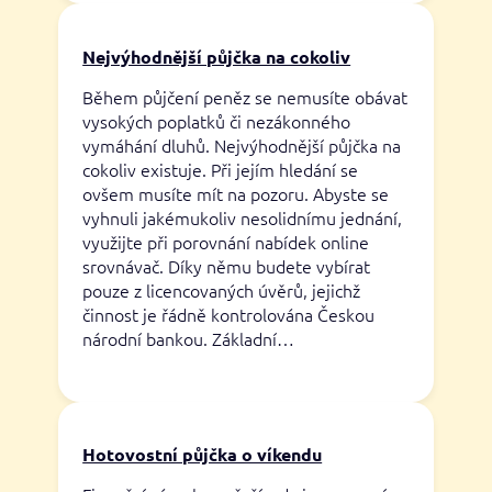
Nejvýhodnější půjčka na cokoliv
Během půjčení peněz se nemusíte obávat
vysokých poplatků či nezákonného
vymáhání dluhů. Nejvýhodnější půjčka na
cokoliv existuje. Při jejím hledání se
ovšem musíte mít na pozoru. Abyste se
vyhnuli jakémukoliv nesolidnímu jednání,
využijte při porovnání nabídek online
srovnávač. Díky němu budete vybírat
pouze z licencovaných úvěrů, jejichž
činnost je řádně kontrolována Českou
národní bankou. Základní…
Hotovostní půjčka o víkendu