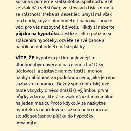
koruna s poměrně krátkodobou splatností. Vzít
se však dá i větší úvěr, ve stovkách tisíc korun a
se splatností třeba až deset let. Smysl má však
jen tehdy, když s ním budete financovat pouze
věci pro vás nezbytné k životu. Nikdy si neberte
půjčku na hypotéku
. Jestliže čelíte potížím se
splácením hypotéky, ozvěte se své bance a
například dohodněte nižší splátky.
VÍTE, ŽE
hypotéka je tím nejlevnějším
dlouhodobým úvěrem na celém trhu? Díky
účelovosti a zástavě nemovitosti ji mohou
banky nabídnout za podobnou cenu, jaká je repo
sazba v ekonomice. Běžný spotřebitelský úvěr
bude vždycky o něco dražší (s výjimkou první
půjčky zdarma, která se však dá vzít maximálně
na jeden měsíc). Proto kdykoliv se naskytne
hypotéka s neúčelovou složkou nebo možnost
sloučit současnou půjčku do hypotéky,
neváhejte.