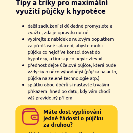
Tipy a triky pro maximální
využití půjčky k hypotéce
další zadlužení si důkladně promyslete a
zvažte, zda je opravdu nutné
vybírejte z nabídek s nulovým poplatkem
za předčasné splacení, abyste mohli
půjčku co nejdříve konsolidovat do
hypotéky, a tím si ji co nejvíc zlevnit
přednost dejte účelové půjčce, která bude
vždycky o něco výhodnější (půjčka na auto,
půjčka na zelené technologie atp.)
splátku obou úběrů si nastavte trvalým
příkazem ihned po datu, kdy vám chodí
váš pravidelný příjem.
Máte dost vyplňování
jedné žádosti o půjčku
za druhou?