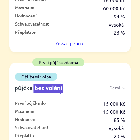
–
16 000 Kč
Maximum
60 000 Kč
ano
Hodnocení
94 %
ne
Schvalovatelnost
vysoká
Přeplatíte
26 %
Ve zkušebce
Získat
peníze
ano
ne
První půjčka zdarma
V exekuci
Oblíbená volba
ano
Detail >
ne
První půjčka do
15 000 Kč
Po insolvenci
Maximum
15 000 Kč
ano
Hodnocení
85 %
ne
Schvalovatelnost
vysoká
Přeplatíte
20 %