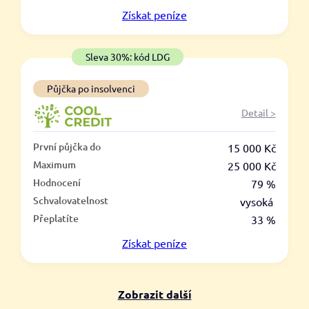
V hotovosti
Získat
peníze
ano
ne
Sleva 30%: kód LDG
Půjčka po insolvenci
Detail >
První půjčka do
15 000 Kč
Maximum
25 000 Kč
Hodnocení
79 %
Schvalovatelnost
vysoká
Přeplatíte
33 %
Získat
peníze
Zobrazit další