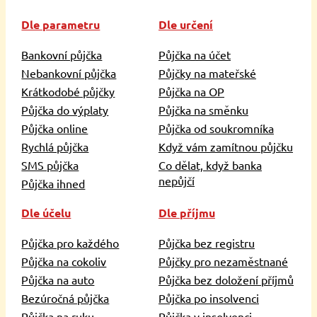
Dle parametru
Dle určení
Bankovní půjčka
Půjčka na účet
Nebankovní půjčka
Půjčky na mateřské
Krátkodobé půjčky
Půjčka na OP
Půjčka do výplaty
Půjčka na směnku
Půjčka online
Půjčka od soukromníka
Rychlá půjčka
Když vám zamítnou půjčku
SMS půjčka
Co dělat, když banka
nepůjčí
Půjčka ihned
Dle účelu
Dle příjmu
Půjčka pro každého
Půjčka bez registru
Půjčka na cokoliv
Půjčky pro nezaměstnané
Půjčka na auto
Půjčka bez doložení příjmů
Bezúročná půjčka
Půjčka po insolvenci
Půjčka na ruku
Půjčka v insolvenci