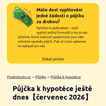
Máte dost vyplňování
jedné žádosti o půjčku
za druhou?
Vyřešte to jednoduše – stačí
vyplnit jediný formulář a my za vás
zjistíme, které úvěrové společnosti jsou vám
ochotné opravdu půjčit. Pak už si jen vyberete
tu nejlepší pro vás.
Získat peníze
Poskytnuto.cz
>
Půjčky
>
Půjčka k hypotéce
Půjčka k hypotéce ještě
dnes【červenec 2026】