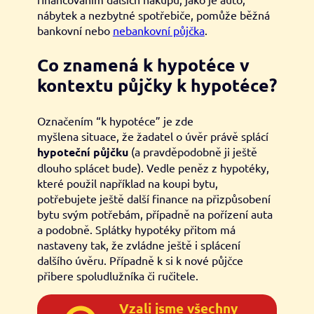
nábytek a nezbytné spotřebiče, pomůže běžná
bankovní nebo
nebankovní půjčka
.
Co znamená k hypotéce v
kontextu půjčky k hypotéce?
Označením “k hypotéce” je zde
myšlena situace, že žadatel o úvěr právě splácí
hypoteční půjčku
(a pravděpodobně ji ještě
dlouho splácet bude). Vedle peněz z hypotéky,
které použil například na koupi bytu,
potřebujete ještě další finance na přizpůsobení
bytu svým potřebám, případně na pořízení auta
a podobně. Splátky hypotéky přitom má
nastaveny tak, že zvládne ještě i splácení
dalšího úvěru. Případně k si k nové půjčce
přibere spoludlužníka či ručitele.
Vzali jsme všechny