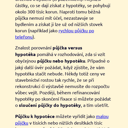
částky, co se dají získat z hypotéky, se pohybují
okolo 300 tisíc korun. Naproti tomu běžná
půjčka nemusí mít účel, nezastavuje se
bydlením a získat ji lze už od nižších stovek
korun (například jako
rychlou půjčku po
telefonu
).
Znalost porovnání
půjčka versus
hypotéka
pomáhá v rozhodování, zda si vzít
obyčejnou
půjčku nebo hypotéku
. Případně o
jaký další úvěr požádat, když zjistíte, že vám
hypotéka stačit nebude. Někdy totiž ceny ve
stavebnictví rostou tak rychle, že se při
rekonstrukci či výstavbě nemusíte do rozpočtu
vůbec vejít. Později, během refinancování
hypotéky po skončení fixace si můžete požádat
o
sloučení půjčky do hypotéky
, a tím ušetřit.
Půjčku k hypotéce
můžete vyřídit jako
malou
půjčku
v tisících nebo nižších desítkách tisíc