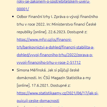
roky-se-zakonem-o-spotrebitelskem-uveru-
00001/
Odbor Finanční trhy I. Zpráva o vývoji finančního
trhu v roce 2022. In: Ministerstvo financí České
republiky [online]. 22.6.2023. Dostupné z:
https://www.mfcr.cz/cs/financni-
trh/bankovnictvi-a-dohled/financni-stabilita-a-
dohled/vyvoj-financniho-trhu/2022/zprava-o-
vyvoji-financniho-trhu-v-roce-2-51712
Simona Měřínská. Jak si půjčují české
domácnosti. In: ČSÚ Magazín Statistika a my
[online]. 17.6.2021. Dostupné z:
https://www.statistikaamy.cz/2021/06/17/jak-si-
pujcuji-ceske-domacnosti