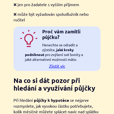
❌ jen pro žadatele s vyšším příjmem
❌ může být vyžadován spoludlužník nebo
ručitel
Proč vám zamítli
půjčku?
Nenechte se odradit a
zjistěte,
jaké kroky
podniknout
pro zvýšení své bonity a
jaké alternativní možnosti máte.
Zjistit víc
Na co si dát pozor při
hledání a využívání půjčky
Při hledání
půjčky k hypotéce
se nejprve
rozmyslete, jak vysokou částku potřebujete,
kolik měsíčně můžete splácet navíc nad splátku