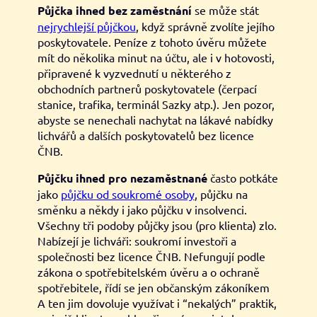
Půjčka ihned bez zaměstnání
se může stát
nejrychlejší půjčkou
, když správně zvolíte jejího
poskytovatele. Peníze z tohoto úvěru můžete
mít do několika minut na účtu, ale i v hotovosti,
připravené k vyzvednutí u některého z
obchodních partnerů poskytovatele (čerpací
stanice, trafika, terminál Sazky atp.). Jen pozor,
abyste se nenechali nachytat na lákavé nabídky
lichvářů a dalších poskytovatelů bez licence
ČNB.
Půjčku ihned pro nezaměstnané
často potkáte
jako
půjčku od soukromé osoby
, půjčku na
směnku a někdy i jako půjčku v insolvenci.
Všechny tři podoby půjčky jsou (pro klienta) zlo.
Nabízejí je lichváři: soukromí investoři a
společnosti bez licence ČNB. Nefungují podle
zákona o spotřebitelském úvěru a o ochraně
spotřebitele, řídí se jen občanským zákoníkem
A ten jim dovoluje využívat i “nekalých” praktik,