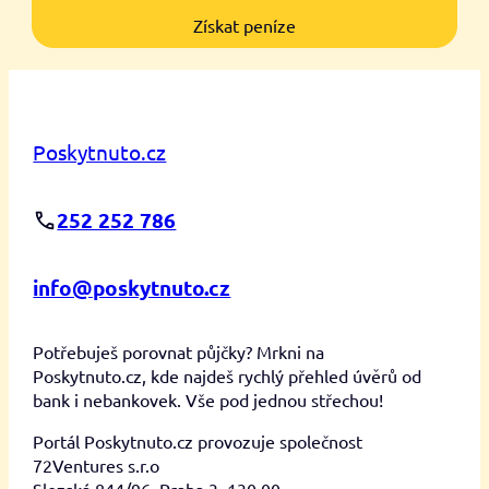
Získat peníze
Poskytnuto.cz
252 252 786
info@poskytnuto.cz
Potřebuješ porovnat půjčky? Mrkni na
Poskytnuto.cz, kde najdeš rychlý přehled úvěrů od
bank i nebankovek. Vše pod jednou střechou!
Portál Poskytnuto.cz provozuje společnost
72Ventures s.r.o
Slezská 844/96, Praha 3, 130 00