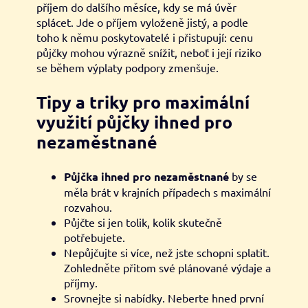
příjem do dalšího měsíce, kdy se má úvěr
splácet. Jde o příjem vyloženě jistý, a podle
toho k němu poskytovatelé i přistupují: cenu
půjčky mohou výrazně snížit, neboť i její riziko
se během výplaty podpory zmenšuje.
Tipy a triky pro maximální
využití půjčky ihned pro
nezaměstnané
Půjčka ihned pro nezaměstnané
by se
měla brát v krajních případech s maximální
rozvahou.
Půjčte si jen tolik, kolik skutečně
potřebujete.
Nepůjčujte si více, než jste schopni splatit.
Zohledněte přitom své plánované výdaje a
příjmy.
Srovnejte si nabídky. Neberte hned první