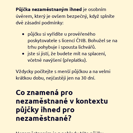
Půjčka nezaměstnaným ihned
je osobním
úvěrem, který je ovšem bezpečný, když splníte
dvě zásadní podmínky:
půjčku si vyřídíte u prověřeného
poskytovatele s licencí ČNB. Bohužel se na
trhu pohybuje i spousta lichvářů.
jste si jistí, že budete mít na splacení,
včetně navýšení (přeplatku).
Vždycky počítejte s menší půjčkou a na velmi
krátkou dobu, nejčastěji jen na 30 dní.
Co znamená pro
nezaměstnané v kontextu
půjčky ihned pro
nezaměstnané?
Nezaměstnaným je z pohledu této půjčky