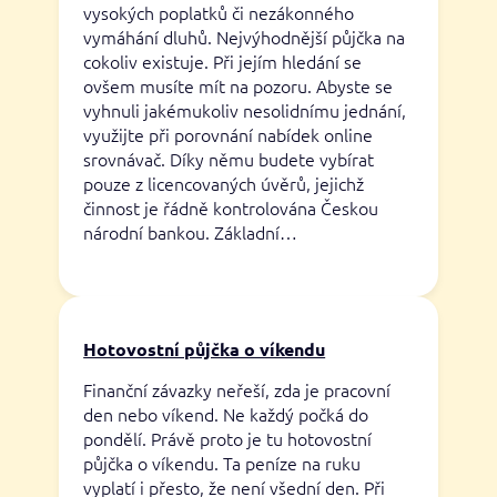
vysokých poplatků či nezákonného
vymáhání dluhů. Nejvýhodnější půjčka na
cokoliv existuje. Při jejím hledání se
ovšem musíte mít na pozoru. Abyste se
vyhnuli jakémukoliv nesolidnímu jednání,
využijte při porovnání nabídek online
srovnávač. Díky němu budete vybírat
pouze z licencovaných úvěrů, jejichž
činnost je řádně kontrolována Českou
národní bankou. Základní…
Hotovostní půjčka o víkendu
Finanční závazky neřeší, zda je pracovní
den nebo víkend. Ne každý počká do
pondělí. Právě proto je tu hotovostní
půjčka o víkendu. Ta peníze na ruku
vyplatí i přesto, že není všední den. Při