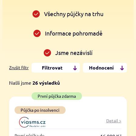
Všechny půjčky na trhu
Informace pohromadě
Jsme nezávislí
Filtrovat
Hodnocení
Zrušit filtr
Našli jsme
26
výsledků
Cena
První půjčka zdarma
Od
Do
Půjčka po insolvenci
Detail >
První půjčka zdarma
První půjčka do