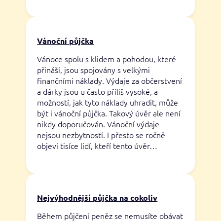
Vánoční půjčka
Vánoce spolu s klidem a pohodou, které
přináší, jsou spojovány s velkými
finančními náklady. Výdaje za občerstvení
a dárky jsou u často příliš vysoké, a
možností, jak tyto náklady uhradit, může
být i vánoční půjčka. Takový úvěr ale není
nikdy doporučován. Vánoční výdaje
nejsou nezbytností. I přesto se ročně
objeví tisíce lidí, kteří tento úvěr…
Nejvýhodnější půjčka na cokoliv
Během půjčení peněz se nemusíte obávat