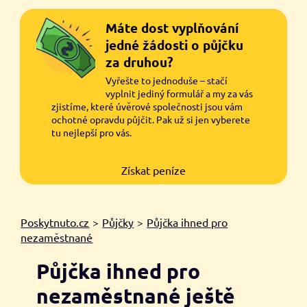
Máte dost vyplňování
jedné žádosti o půjčku
za druhou?
Vyřešte to jednoduše – stačí
vyplnit jediný formulář a my za vás
zjistíme, které úvěrové společnosti jsou vám
ochotné opravdu půjčit. Pak už si jen vyberete
tu nejlepší pro vás.
Získat peníze
Poskytnuto.cz
>
Půjčky
>
Půjčka ihned pro
nezaměstnané
Půjčka ihned pro
nezaměstnané ještě