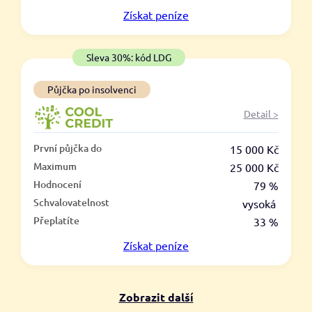
V hotovosti
Získat
peníze
ano
ne
Sleva 30%: kód LDG
Půjčka po insolvenci
Detail >
První půjčka do
15 000 Kč
Maximum
25 000 Kč
Hodnocení
79 %
Schvalovatelnost
vysoká
Přeplatíte
33 %
Získat
peníze
Zobrazit další