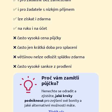
✅ i pro žadatele s nízkým příjmem
✅ lze získat i zdarma
✅ na ruku i na účet
❌ často vysoká cena půjčky
❌ často jen krátká doba pro splacení
❌ většinou nelze odložit splátku zdarma
❌ často vysoké sankce z prodlení
Proč vám zamítli
půjčku?
Nenechte se odradit a
zjistěte,
jaké kroky
podniknout
pro zvýšení své bonity a
jaké alternativní možnosti máte.
Zjistit víc