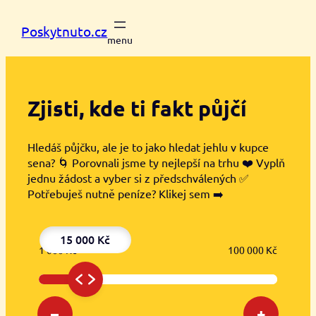
Přeskočit
na
Poskytnuto.cz
obsah
Zjisti, kde ti
fakt půjčí
Hledáš půjčku, ale je to jako hledat jehlu v kupce
sena? 🌀 Porovnali jsme ty nejlepší na trhu ❤️ Vyplň
jednu žádost a vyber si z předschválených ✅
Potřebuješ nutně peníze? Klikej sem ➡️
15 000 Kč
1 000 Kč
100 000 Kč
–
+