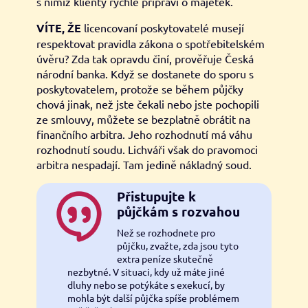
s nimiž klienty rychle připraví o majetek.
VÍTE, ŽE
licencovaní poskytovatelé musejí
respektovat pravidla zákona o spotřebitelském
úvěru? Zda tak opravdu činí, prověřuje Česká
národní banka. Když se dostanete do sporu s
poskytovatelem, protože se během půjčky
chová jinak, než jste čekali nebo jste pochopili
ze smlouvy, můžete se bezplatně obrátit na
finančního arbitra. Jeho rozhodnutí má váhu
rozhodnutí soudu. Lichváři však do pravomoci
arbitra nespadají. Tam jedině nákladný soud.
Přistupujte k
půjčkám s rozvahou
Než se rozhodnete pro
půjčku, zvažte, zda jsou tyto
extra peníze skutečně
nezbytné. V situaci, kdy už máte jiné
dluhy nebo se potýkáte s exekucí, by
mohla být další půjčka spíše problémem