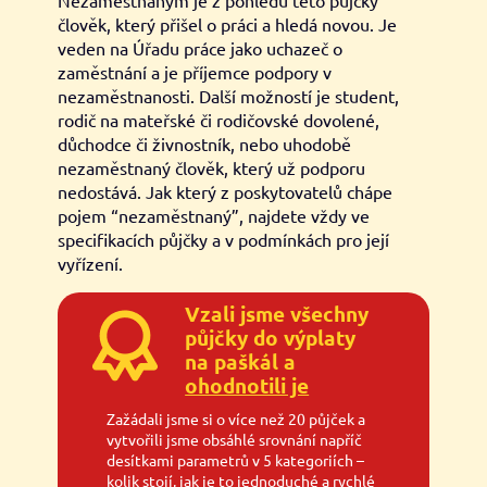
člověk, který přišel o práci a hledá novou. Je
veden na Úřadu práce jako uchazeč o
zaměstnání a je příjemce podpory v
nezaměstnanosti. Další možností je student,
rodič na mateřské či rodičovské dovolené,
důchodce či živnostník, nebo uhodobě
nezaměstnaný člověk, který už podporu
nedostává. Jak který z poskytovatelů chápe
pojem “nezaměstnaný”, najdete vždy ve
specifikacích půjčky a v podmínkách pro její
vyřízení.
Vzali jsme všechny
půjčky do výplaty
na paškál a
ohodnotili je
Zažádali jsme si o více než 20 půjček a
vytvořili jsme obsáhlé srovnání napříč
desítkami parametrů v 5 kategoriích –
kolik stojí, jak je to jednoduché a rychlé