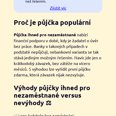
než řešením.
Zjistit víc
Proč je půjčka populární
Půjčka ihned pro nezaměstnané
nabízí
finanční podporu v době, kdy je žadatel o úvěr
bez práce. Banky v takových případech v
podstatě nepůjčují, nebankovní varianta se tak
stává jediným možným řešením. Navíc jde jen o
krátkodobý závazek, bez zátěže na vícero
měsíců. S výhodou lze vyřídit první půjčku
zdarma, která závazek nijak nezvyšuje.
Výhody půjčky ihned pro
nezaměstnané versus
nevýhody
⚖️
✅ i pro žadatele bez zaměstnání