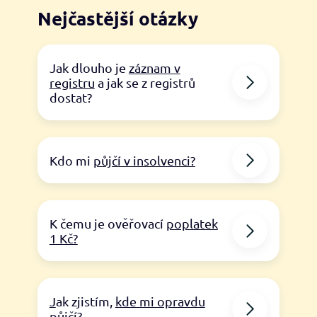
Nejčastější otázky
Jak dlouho je
záznam v
registru
a jak se z registrů
dostat?
Kdo mi
půjčí v insolvenci?
K čemu je ověřovací
poplatek
1 Kč?
J
ak zjistím,
kde mi opravdu
půjčí?