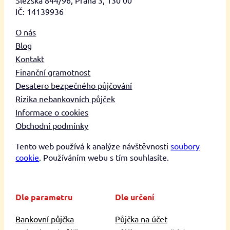
IČ: 14139936
O nás
Blog
Kontakt
Finanční gramotnost
Desatero bezpečného půjčování
Rizika nebankovních půjček
Informace o cookies
Obchodní podmínky
Tento web používá k analýze návštěvnosti
soubory
cookie
. Používáním webu s tím souhlasíte.
Dle parametru
Dle určení
Bankovní půjčka
Půjčka na účet