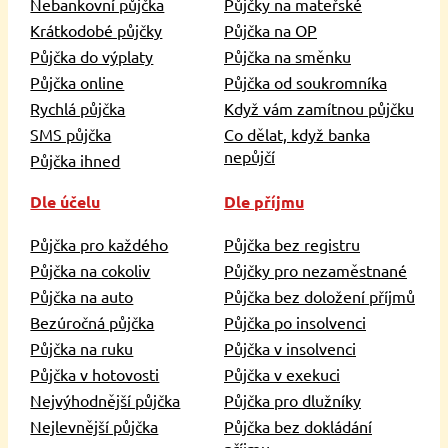
Nebankovní půjčka
Půjčky na mateřské
Krátkodobé půjčky
Půjčka na OP
Půjčka do výplaty
Půjčka na směnku
Půjčka online
Půjčka od soukromníka
Rychlá půjčka
Když vám zamítnou půjčku
SMS půjčka
Co dělat, když banka
nepůjčí
Půjčka ihned
Dle účelu
Dle příjmu
Půjčka pro každého
Půjčka bez registru
Půjčka na cokoliv
Půjčky pro nezaměstnané
Půjčka na auto
Půjčka bez doložení příjmů
Bezúročná půjčka
Půjčka po insolvenci
Půjčka na ruku
Půjčka v insolvenci
Půjčka v hotovosti
Půjčka v exekuci
Nejvýhodnější půjčka
Půjčka pro dlužníky
Nejlevnější půjčka
Půjčka bez dokládání