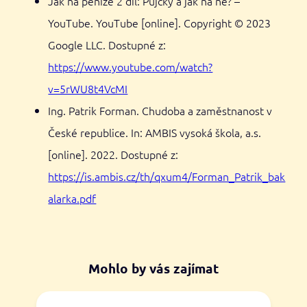
Jak na peníze 2 díl: Půjčky a jak na ně? –
YouTube. YouTube [online]. Copyright © 2023
Google LLC. Dostupné z:
https://www.youtube.com/watch?
v=5rWU8t4VcMI
Ing. Patrik Forman. Chudoba a zaměstnanost v
České republice. In: AMBIS vysoká škola, a.s.
[online]. 2022. Dostupné z:
https://is.ambis.cz/th/qxum4/Forman_Patrik_bak
alarka.pdf
Mohlo by vás zajímat