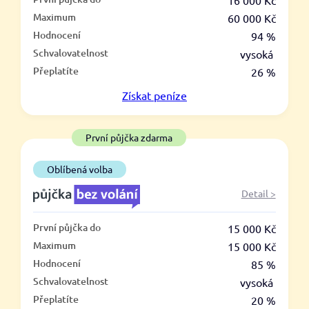
–
16 000 Kč
Maximum
60 000 Kč
ano
Hodnocení
94 %
ne
Schvalovatelnost
vysoká
Přeplatíte
26 %
Ve zkušebce
Získat
peníze
ano
ne
První půjčka zdarma
V exekuci
Oblíbená volba
ano
Detail >
ne
První půjčka do
15 000 Kč
Po insolvenci
Maximum
15 000 Kč
ano
Hodnocení
85 %
ne
Schvalovatelnost
vysoká
Přeplatíte
20 %