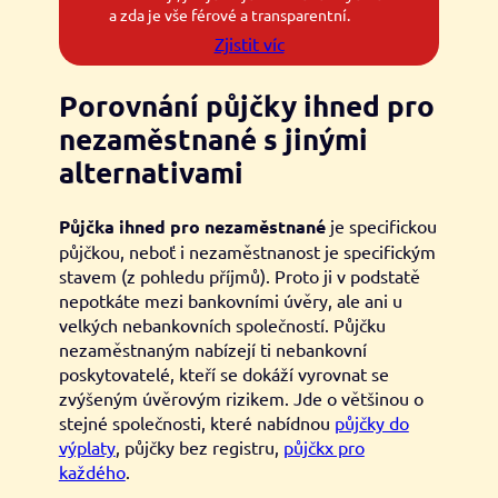
a zda je vše férové a transparentní.
Zjistit víc
Porovnání půjčky ihned pro
nezaměstnané s jinými
alternativami
Půjčka ihned pro nezaměstnané
je specifickou
půjčkou, neboť i nezaměstnanost je specifickým
stavem (z pohledu příjmů). Proto ji v podstatě
nepotkáte mezi bankovními úvěry, ale ani u
velkých nebankovních společností. Půjčku
nezaměstnaným nabízejí ti nebankovní
poskytovatelé, kteří se dokáží vyrovnat se
zvýšeným úvěrovým rizikem. Jde o většinou o
stejné společnosti, které nabídnou
půjčky do
výplaty
, půjčky bez registru,
půjčkx pro
každého
.