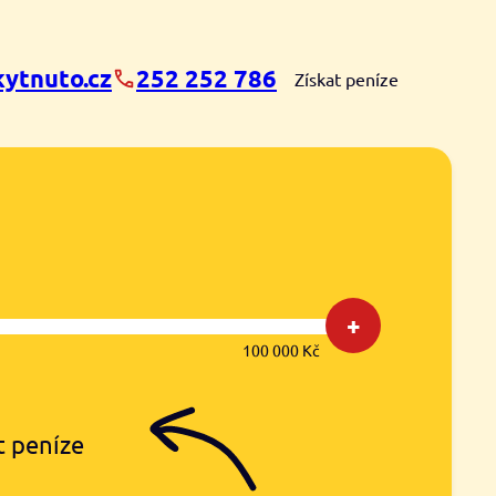
ytnuto.cz
252 252 786
Získat peníze
+
100 000 Kč
t peníze