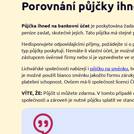
Porovnání půjčky ihn
Půjčka ihned na bankovní účet
je poskytována žadat
peníze zaslat, skutečně jejich. Tato půjčka má stejn
Nedisponujete odpovídajícími příjmy, požádejte si o p
typ půjčky poskytují. Nemáte-li vlastní účet, je možn
zástupcem úvěrové firmy nebo si je vyzvednete ve v
Lichvářské společnosti nabízejí i
půjčku na směnku
, 
je možné použít bianco směnku jakožto formu záruk
platební schopnost. Ovšem má-li společnost licenci ČN
VÍTE, ŽE:
Půjčit si můžete zdarma. V tomto případě n
společnosti a zároveň je nutné půjčku splatit ve st