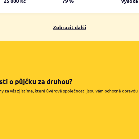
25 000 Kč
79 %
vysok
Zobrazit další
ti o půjčku za druhou?
my za vás zjistíme, které úvěrové společnosti jsou vám ochotné opravdu pů