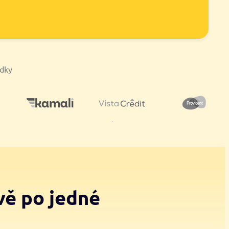
ídky
vě po jedné