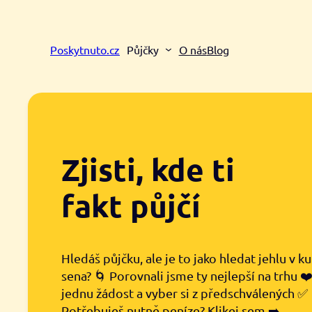
Přeskočit
na
obsah
Poskytnuto.cz
Půjčky
O nás
Blog
Zjisti, kde ti
fakt půjčí
Hledáš půjčku, ale je to jako hledat jehlu v k
sena? 🌀 Porovnali jsme ty nejlepší na trhu ❤
jednu žádost a vyber si z předschválených ✅
Potřebuješ nutně peníze? Klikej sem ➡️