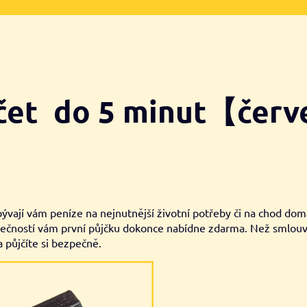
účet do 5 minut【čer
zbývají vám peníze na nejnutnější životní potřeby či na chod do
olečností vám první půjčku dokonce nabídne zdarma. Než smlouv
a půjčíte si bezpečně.