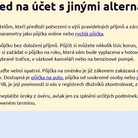
ed na účet s jinými alter
elům, kteří předloží potvrzení o výši pravidelných příjmů a zár
é parametry jako půjčka online nebo
rychlá půjčka
.
ůjčku bez doložení příjmů. Půjčit si můžete několik tisíc korun
é si zažádat o půjčku na ruku, která vám bude vyplacena v hotov
ybrané trafice, v sázkové kanceláři nebo na benzinové pumpě.
buďte velmi opatrní. Půjčka na směnku je již zákonem zakázaná 
y. Dostupná je
půjčka na auto
, půjčka od soukromé osoby nebo
B, je její povinností si vás v registrech dlužníků zkontrolovat
eplatíte úroky z úvěru, avšak jen za splnění určitých podmínek. 
anoveném termínu.