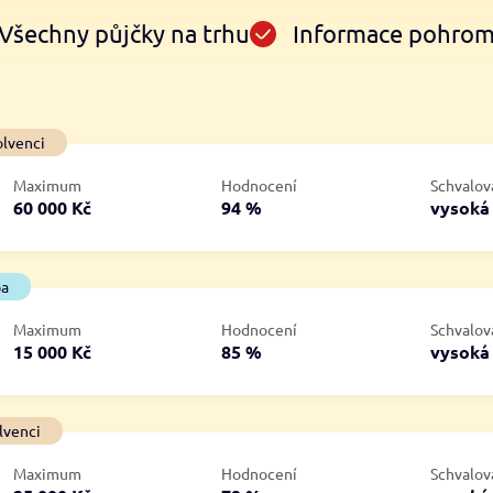
Všechny půjčky na trhu
Informace pohro
Ve zkušebce
V exekuci
olvenci
ano
ano
Maximum
Hodnocení
Schvalov
ne
ne
60 000 Kč
94 %
vysok
ba
Maximum
Hodnocení
Schvalov
15 000 Kč
85 %
vysok
lvenci
Maximum
Hodnocení
Schvalov