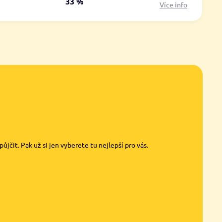
á
33 %
Více info
jčit. Pak už si jen vyberete tu nejlepší pro vás.