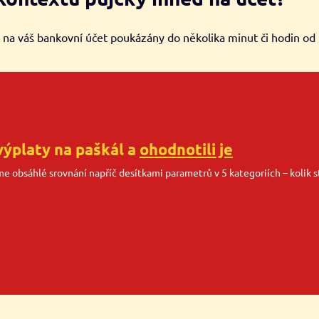
 na váš bankovní účet poukázány do několika minut či hodin od
výplaty na paškál a
ohodnotili je
sme obsáhlé srovnání napříč desítkami parametrů v 5 kategoriích – kolik st