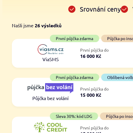
Srovnání ceny
Našli jsme
26
výsledků
Cena
První půjčka zdarma
První půjčka zdarma
Půjčka po ins
Od
–
První půjčka do
ano
16 000 Kč
Do
ViaSMS
ne
První půjčka zdarma
Oblíbená vol
První půjčka do
15 000 Kč
Půjčka bez volání
Sleva 30%: kód LDG
Půjčka po inso
První půjčka do