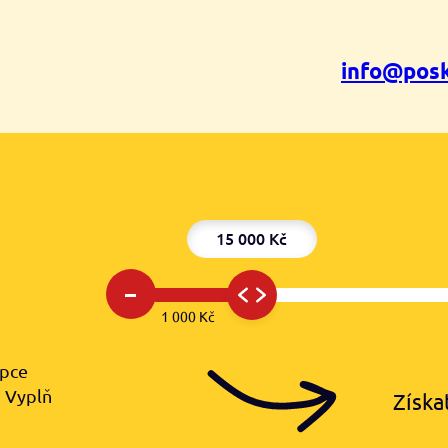
info@posk
15 000 Kč
–
1 000 Kč
upce
️ Vyplň
Získa