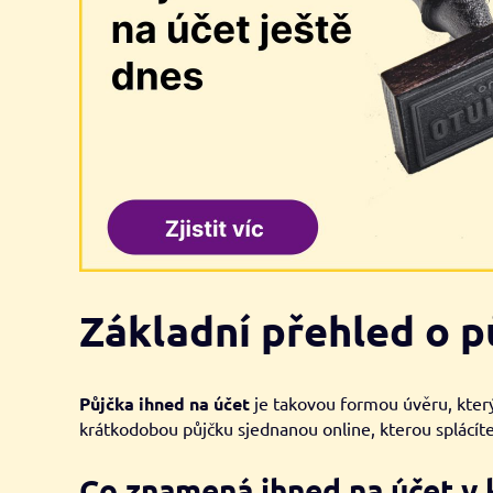
Základní přehled o p
Půjčka ihned na účet
je takovou formou úvěru, kter
krátkodobou půjčku sjednanou online, kterou splácít
Co znamená ihned na účet v 