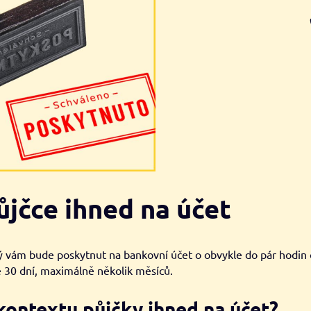
ůjčce ihned na účet
ý vám bude poskytnut na bankovní účet o obvykle do pár hodin
e 30 dní, maximálně několik měsíců.
kontextu půjčky ihned na účet?