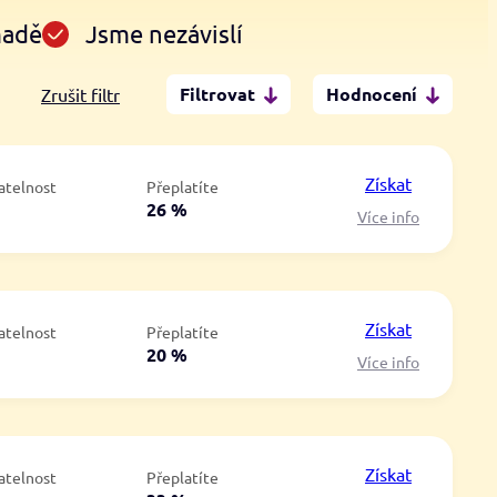
madě
Jsme nezávislí
Filtrovat
Hodnocení
Zrušit filtr
Po insolvenci
V hotovosti
ano
ano
Získat
atelnost
Přeplatíte
ne
ne
á
26 %
Více info
Získat
atelnost
Přeplatíte
á
20 %
Více info
Získat
atelnost
Přeplatíte