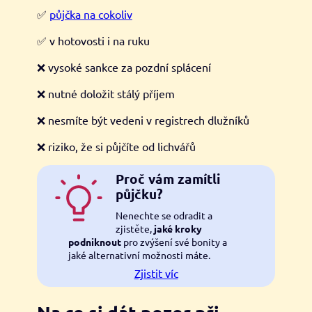
✅
půjčka na cokoliv
✅ v hotovosti i na ruku
❌ vysoké sankce za pozdní splácení
❌ nutné doložit stálý příjem
❌ nesmíte být vedeni v registrech dlužníků
❌ riziko, že si půjčíte od lichvářů
Proč vám zamítli
půjčku?
Nenechte se odradit a
zjistěte,
jaké kroky
podniknout
pro zvýšení své bonity a
jaké alternativní možnosti máte.
Zjistit víc