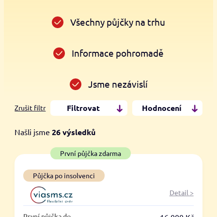
Všechny půjčky na trhu
Informace pohromadě
Jsme nezávislí
Filtrovat
Hodnocení
Zrušit filtr
Našli jsme
26
výsledků
Cena
První půjčka zdarma
Od
Do
Půjčka po insolvenci
Detail >
První půjčka zdarma
První půjčka do