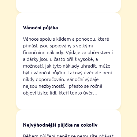
Vánoční půjčka
Vánoce spolu s klidem a pohodou, které
přináší, jsou spojovány s velkými
finančními náklady. Výdaje za občerstvení
a dárky jsou u často příliš vysoké, a
možností, jak tyto náklady uhradit, může
být i vánoční půjčka. Takový úvěr ale není
nikdy doporučován. Vánoční výdaje
nejsou nezbytností. I přesto se ročně
objeví tisíce lidí, kteří tento úvěr…
Nejvýhodnější půjčka na cokoliv
Během půjčení peněz se nemusíte obávat