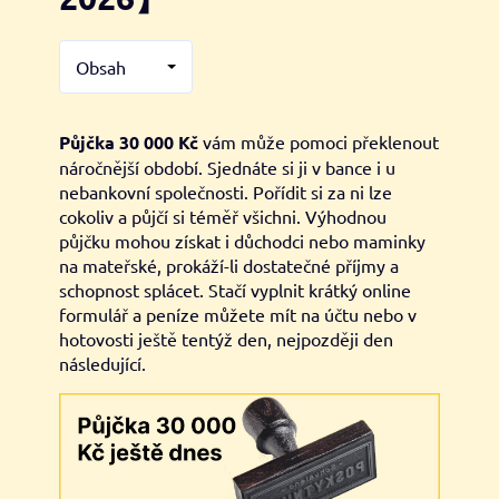
Obsah
Půjčka 30 000 Kč
vám může pomoci překlenout
náročnější období. Sjednáte si ji v bance i u
nebankovní společnosti. Pořídit si za ni lze
cokoliv a půjčí si téměř všichni. Výhodnou
půjčku mohou získat i důchodci nebo maminky
na mateřské, prokáží-li dostatečné příjmy a
schopnost splácet. Stačí vyplnit krátký online
formulář a peníze můžete mít na účtu nebo v
hotovosti ještě tentýž den, nejpozději den
následující.