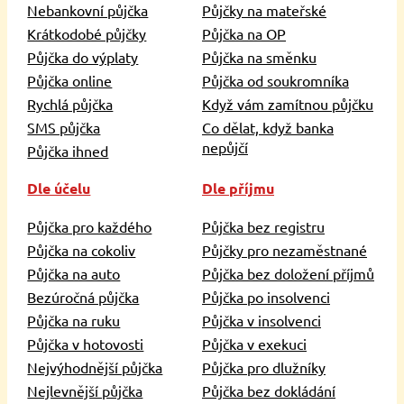
Nebankovní půjčka
Půjčky na mateřské
Krátkodobé půjčky
Půjčka na OP
Půjčka do výplaty
Půjčka na směnku
Půjčka online
Půjčka od soukromníka
Rychlá půjčka
Když vám zamítnou půjčku
SMS půjčka
Co dělat, když banka
nepůjčí
Půjčka ihned
Dle účelu
Dle příjmu
Půjčka pro každého
Půjčka bez registru
Půjčka na cokoliv
Půjčky pro nezaměstnané
Půjčka na auto
Půjčka bez doložení příjmů
Bezúročná půjčka
Půjčka po insolvenci
Půjčka na ruku
Půjčka v insolvenci
Půjčka v hotovosti
Půjčka v exekuci
Nejvýhodnější půjčka
Půjčka pro dlužníky
Nejlevnější půjčka
Půjčka bez dokládání