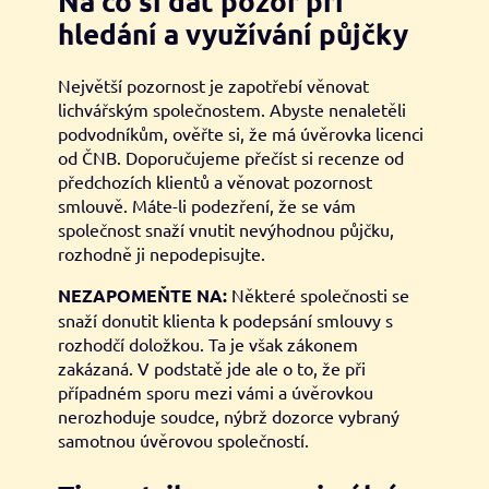
Na co si dát pozor při
hledání a využívání půjčky
Největší pozornost je zapotřebí věnovat
lichvářským společnostem. Abyste nenaletěli
podvodníkům, ověřte si, že má úvěrovka licenci
od ČNB. Doporučujeme přečíst si recenze od
předchozích klientů a věnovat pozornost
smlouvě. Máte-li podezření, že se vám
společnost snaží vnutit nevýhodnou půjčku,
rozhodně ji nepodepisujte.
NEZAPOMEŇTE NA:
Některé společnosti se
snaží donutit klienta k podepsání smlouvy s
rozhodčí doložkou. Ta je však zákonem
zakázaná. V podstatě jde ale o to, že při
případném sporu mezi vámi a úvěrovkou
nerozhoduje soudce, nýbrž dozorce vybraný
samotnou úvěrovou společností.