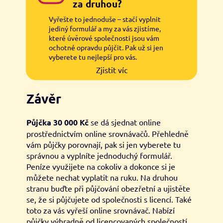
za druhou?
Vyřešte to jednoduše – stačí vyplnit
jediný formulář a my za vás zjistíme,
které úvěrové společnosti jsou vám
ochotné opravdu půjčit. Pak už si jen
vyberete tu nejlepší pro vás.
Zjistit víc
Závěr
Půjčka 30 000 Kč
se dá sjednat online
prostřednictvím online srovnávačů. Přehledně
vám půjčky porovnají, pak si jen vyberete tu
správnou a vyplníte jednoduchý formulář.
Peníze využijete na cokoliv a dokonce si je
můžete nechat vyplatit na ruku. Na druhou
stranu buďte při půjčování obezřetní a ujistěte
se, že si půjčujete od společnosti s licencí. Také
toto za vás vyřeší online srovnávač. Nabízí
půjčky výhradně od licencovaných společností.