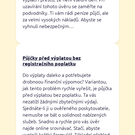
uzavírání tohoto úvěru se zaměřte na
podvodníky. Ti vám rádi peníze půjčí, ale
za velmi vysokých nákladů. Abyste se
vyhnuli nebezpečným…
Půjčky před výplatou bez
registračního poplatku
Do výplaty daleko a potřebujete
drobnoou finanční výpomoc? Variantou,
jak tento problém rychle vyřešit, je půjčka
před výplatou bez poplatku. Ta vás
nezatíží žádnými zbytečnými výdaji.
Sjednáte-li ji u ověřeného poskytovatele,
nemusíte se bát o solidnost nabízených
služeb. Snadno a rychle pro vás úvěr
najde online srovnávač. Stačí, abyste
vyplnili krátký formulář. Základní přehled