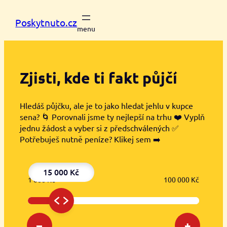
Přeskočit
na
Poskytnuto.cz
obsah
Zjisti, kde ti
fakt půjčí
Hledáš půjčku, ale je to jako hledat jehlu v kupce
sena? 🌀 Porovnali jsme ty nejlepší na trhu ❤️ Vyplň
jednu žádost a vyber si z předschválených ✅
Potřebuješ nutně peníze? Klikej sem ➡️
15 000 Kč
1 000 Kč
100 000 Kč
–
+