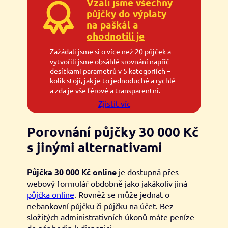
Vzali jsme všechny
půjčky do výplaty
na paškál a
ohodnotili je
Zažádali jsme si o více než 20 půjček a
vytvořili jsme obsáhlé srovnání napříč
desítkami parametrů v 5 kategoriích –
kolik stojí, jak je to jednoduché a rychlé
a zda je vše férové a transparentní.
Zjistit víc
Porovnání půjčky 30 000 Kč
s jinými alternativami
Půjčka 30 000 Kč online
je dostupná přes
webový formulář obdobně jako jakákoliv jiná
půjčka online
. Rovněž se může jednat o
nebankovní půjčku či půjčku na účet. Bez
složitých administrativních úkonů máte peníze
do pár hodin k dispozici.