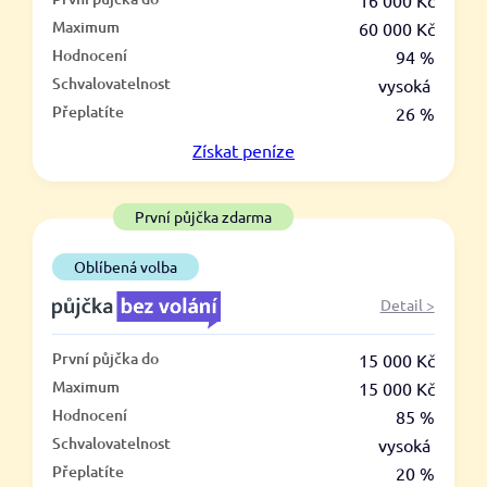
–
16 000 Kč
Maximum
60 000 Kč
ano
Hodnocení
94 %
ne
Schvalovatelnost
vysoká
Přeplatíte
26 %
Ve zkušebce
Získat
peníze
ano
ne
První půjčka zdarma
V exekuci
Oblíbená volba
ano
Detail >
ne
První půjčka do
15 000 Kč
Po insolvenci
Maximum
15 000 Kč
ano
Hodnocení
85 %
ne
Schvalovatelnost
vysoká
Přeplatíte
20 %