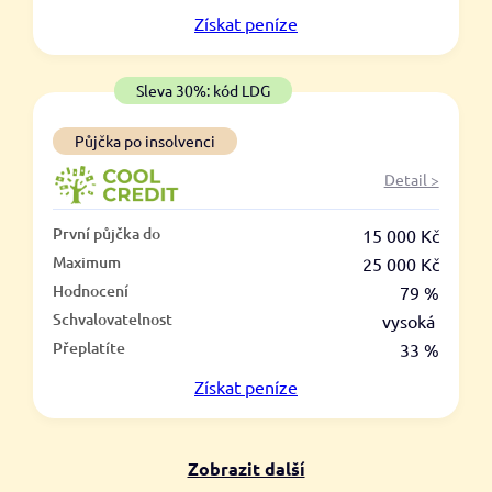
V hotovosti
Získat
peníze
ano
ne
Sleva 30%: kód LDG
Půjčka po insolvenci
Detail >
První půjčka do
15 000 Kč
Maximum
25 000 Kč
Hodnocení
79 %
Schvalovatelnost
vysoká
Přeplatíte
33 %
Získat
peníze
Zobrazit další