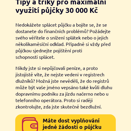
Tipy a triky pro maximální
využití půjčky 30 000 Kč
Nedokážete splácet půjčku a bojíte se, že se
dostanete do finančních problémů? Požádejte
svého věřitele o snížení splátek nebo o jejich
několikaměsíční odklad. Případně si vždy před
půjčkou sjednejte pojištění proti
schopnosti splácet.
Nikdy jste si nepůjčovali peníze, a proto
jistojistě víte, že nejste vedeni v registrech
dlužníků? Možná jste nevěděli, že do registrů
může být vaše jméno vepsáno také kvůli dluhu
dopravnímu podniku za jízdu načerno nebo u
telefonního operátora. Proto si raději
zkontrolujte, zda jste skutečně bezdlužní.
Máte dost vyplňování
jedné žádosti o půjčku