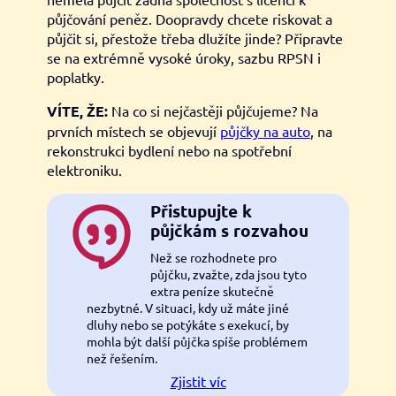
půjčování peněz. Doopravdy chcete riskovat a
půjčit si, přestože třeba dlužíte jinde? Připravte
se na extrémně vysoké úroky, sazbu RPSN i
poplatky.
VÍTE, ŽE:
Na co si nejčastěji půjčujeme? Na
prvních místech se objevují
půjčky na auto
, na
rekonstrukci bydlení nebo na spotřební
elektroniku.
Přistupujte k
půjčkám s rozvahou
Než se rozhodnete pro
půjčku, zvažte, zda jsou tyto
extra peníze skutečně
nezbytné. V situaci, kdy už máte jiné
dluhy nebo se potýkáte s exekucí, by
mohla být další půjčka spíše problémem
než řešením.
Zjistit víc