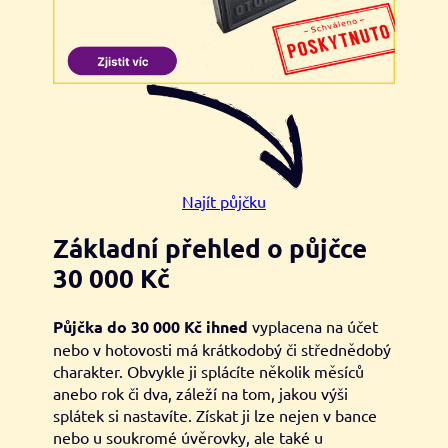
Najít půjčku
Základní přehled o půjčce
30 000 Kč
Půjčka do 30 000 Kč ihned
vyplacena na účet
nebo v hotovosti má krátkodobý či střednědobý
charakter. Obvykle ji splácíte několik měsíců
anebo rok či dva, záleží na tom, jakou výši
splátek si nastavíte. Získat ji lze nejen v bance
nebo u soukromé úvěrovky, ale také u