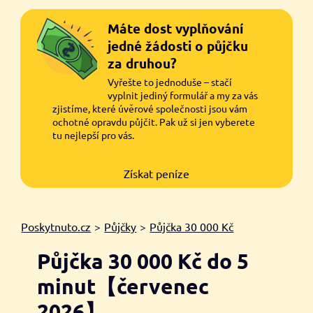
Máte dost vyplňování
jedné žádosti o půjčku
za druhou?
Vyřešte to jednoduše – stačí
vyplnit jediný formulář a my za vás
zjistíme, které úvěrové společnosti jsou vám
ochotné opravdu půjčit. Pak už si jen vyberete
tu nejlepší pro vás.
Získat peníze
Poskytnuto.cz
>
Půjčky
>
Půjčka 30 000 Kč
Půjčka 30 000 Kč do 5
minut【červenec
2026】