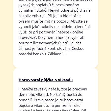
vysokých poplatků či nezákonného
vymáhání dluhů. Nejvýhodnější půjčka na
cokoliv existuje. Při jejím hledání se
ovšem musíte mít na pozoru. Abyste se
vyhnuli jakémukoliv nesolidnímu jednání,
využijte při porovnání nabídek online
srovnávač. Díky němu budete vybírat
pouze z licencovaných úvěrů, jejichž
činnost je řádně kontrolována Českou
národní bankou. Základní…
Hotovostní půjčka o víkendu
Finanční závazky neřeší, zda je pracovní
den nebo víkend. Ne každý počká do
pondělí. Právě proto je tu hotovostní
půjčka o víkendu. Ta peníze na ruku
vyplatí i přesto, že není všední den. Při