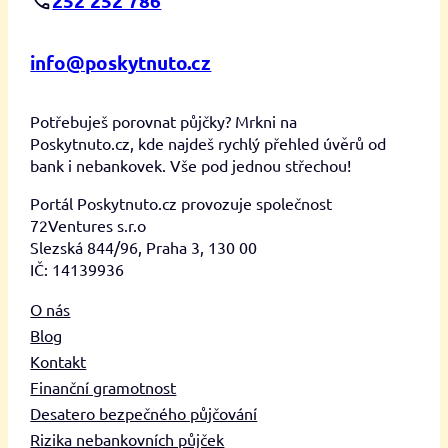
252 252 786
info@poskytnuto.cz
Potřebuješ porovnat půjčky? Mrkni na
Poskytnuto.cz, kde najdeš rychlý přehled úvěrů od
bank i nebankovek. Vše pod jednou střechou!
Portál Poskytnuto.cz provozuje společnost
72Ventures s.r.o
Slezská 844/96, Praha 3, 130 00
IČ: 14139936
O nás
Blog
Kontakt
Finanční gramotnost
Desatero bezpečného půjčování
Rizika nebankovních půjček