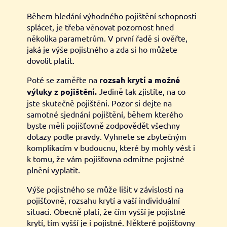
Během hledání výhodného pojištění schopnosti
splácet, je třeba věnovat pozornost hned
několika parametrům. V první řadě si ověřte,
jaká je výše pojistného a zda si ho můžete
dovolit platit.
Poté se zaměřte na
rozsah krytí a možné
výluky z pojištění.
Jedině tak zjistíte, na co
jste skutečně pojištěni. Pozor si dejte na
samotné sjednání pojištění, během kterého
byste měli pojišťovně zodpovědět všechny
dotazy podle pravdy. Vyhnete se zbytečným
komplikacím v budoucnu, které by mohly vést i
k tomu, že vám pojišťovna odmítne pojistné
plnění vyplatit.
Výše pojistného se může lišit v závislosti na
pojišťovně, rozsahu krytí a vaší individuální
situaci. Obecně platí, že čím vyšší je pojistné
krytí, tím vyšší je i pojistné. Některé pojišťovny