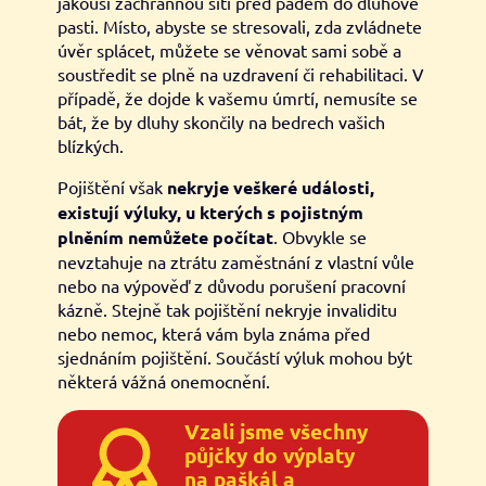
jakousi záchrannou sítí před pádem do dluhové
pasti. Místo, abyste se stresovali, zda zvládnete
úvěr splácet, můžete se věnovat sami sobě a
soustředit se plně na uzdravení či rehabilitaci. V
případě, že dojde k vašemu úmrtí, nemusíte se
bát, že by dluhy skončily na bedrech vašich
blízkých.
Pojištění však
nekryje veškeré události,
existují výluky, u kterých s pojistným
plněním nemůžete počítat
. Obvykle se
nevztahuje na ztrátu zaměstnání z vlastní vůle
nebo na výpověď z důvodu porušení pracovní
kázně. Stejně tak pojištění nekryje invaliditu
nebo nemoc, která vám byla známa před
sjednáním pojištění. Součástí výluk mohou být
některá vážná onemocnění.
Vzali jsme všechny
půjčky do výplaty
na paškál a