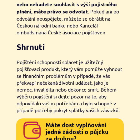
nebo nebudete souhlasit s výší pojistného
plnění, máte právo se odvolat
. Pokud ani po
odvolání neuspějete, můžete se obrátit na
Českou národní banku nebo Kancelář
ombudsmana České asociace pojišťoven.
Shrnutí
Pojištění schopnosti splácet je užitečný
pojišťovací produkt, který vám pomůže vyhnout
se finančním problémům v případě, že vás
překvapí nečekaná životní událost, jako je
nemoc, invalidita nebo dokonce smrt. Během
výběru pojištění si dejte pozor na to, aby
odpovídalo vašim potřebám a bylo schopné v
případě potřeby pokrýt splátky vašich závazků.
Máte dost vyplňování
jedné žádosti o půjčku
za druhou?