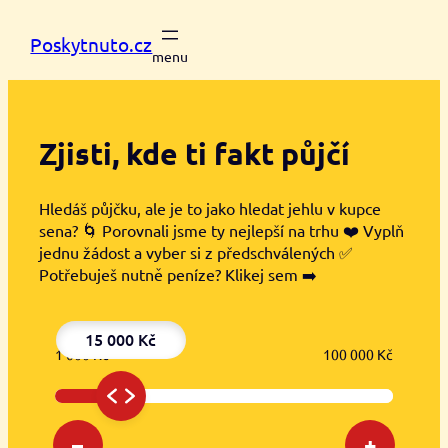
Přeskočit
na
Poskytnuto.cz
obsah
Zjisti, kde ti
fakt půjčí
Hledáš půjčku, ale je to jako hledat jehlu v kupce
sena? 🌀 Porovnali jsme ty nejlepší na trhu ❤️ Vyplň
jednu žádost a vyber si z předschválených ✅
Potřebuješ nutně peníze? Klikej sem ➡️
15 000 Kč
1 000 Kč
100 000 Kč
–
+