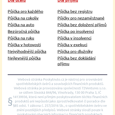
Dle účelu
Dle příjmu
Půjčka pro každého
Půjčka bez registru
Půjčka na cokoliv
Půjčky pro nezaměstnané
Půjčka na auto
Půjčka bez doložení příjmů
Bezúročná půjčka
Půjčka po insolvenci
Půjčka na ruku
Půjčka v insolvenci
Půjčka v hotovosti
Půjčka v exekuci
Nejvýhodnější půjčka
Půjčka pro dlužníky
Nejlevnější půjčka
Půjčka bez dokládání
příjmu
Webová stránka Poskytnuto.cz je nástroj pro srovnávání
spotřebitelských úvěrů a souvisejících finančních produktů.
Webová stránka je provozována společností 72Ventures s.r.o.
se sídlem Slezská 844/96, Vinohrady, 130 00 Praha 3, IČ
14139936, která není přímým poskytovatelem těchto finančních
§
produktů ani nepůsobí jako zprostředkovatel či poradce dle
§85 odst. 1 zákona č. 257/2016 Sb., o spotřebitelském úvěru ve
znění pozdějších předpisů. Webové stránky slouží pouze k
poskytování obecných informací o finančních produktech.