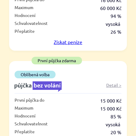
–
16 000 Kč
Maximum
60 000 Kč
ano
Hodnocení
94 %
ne
Schvalovatelnost
vysoká
Přeplatíte
26 %
Ve zkušebce
Získat
peníze
ano
ne
První půjčka zdarma
V exekuci
Oblíbená volba
ano
Detail >
ne
První půjčka do
15 000 Kč
Po insolvenci
Maximum
15 000 Kč
ano
Hodnocení
85 %
ne
Schvalovatelnost
vysoká
Přeplatíte
20 %