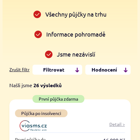
Všechny půjčky na trhu
Informace pohromadě
Jsme nezávislí
Filtrovat
Hodnocení
Zrušit filtr
Našli jsme
26
výsledků
Cena
První půjčka zdarma
Od
Do
Půjčka po insolvenci
Detail >
První půjčka zdarma
První půjčka do