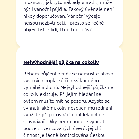
možností, jak tyto náklady uhradit, může
být i vánoční půjčka. Takový úvěr ale není
nikdy doporučován. Vánoční výdaje
nejsou nezbytností. I přesto se ročně
objeví tisíce lidí, kteří tento úvěr…
Nejvýhodnější půjčka na cokoliv
Během půjčení peněz se nemusíte obávat
vysokých poplatků či nezákonného
vymáhání dluhů. Nejvýhodnější půjčka na
cokoliv existuje. Při jejím hledání se
ovšem musíte mít na pozoru. Abyste se
vyhnuli jakémukoliv nesolidnímu jednání,
využijte při porovnání nabídek online
srovnávač. Díky němu budete vybírat
pouze z licencovaných úvěrů, jejichž
činnost je řádně kontrolována Českou