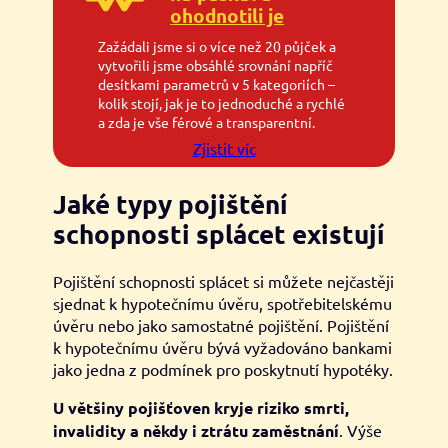
ohodnotili je
Zažádali jsme si o více než 20 půjček a
vytvořili jsme obsáhlé srovnání napříč
desítkami parametrů v 5 kategoriích –
kolik stojí, jak je to jednoduché a rychlé
a zda je vše férové a transparentní.
Zjistit víc
Jaké typy pojištění
schopnosti splácet existují
Pojištění schopnosti splácet si můžete nejčastěji
sjednat k hypotečnímu úvěru, spotřebitelskému
úvěru nebo jako samostatné pojištění. Pojištění
k hypotečnímu úvěru bývá vyžadováno bankami
jako jedna z podmínek pro poskytnutí hypotéky.
U většiny pojišťoven kryje riziko smrti,
invalidity a někdy i ztrátu zaměstnání
. Výše