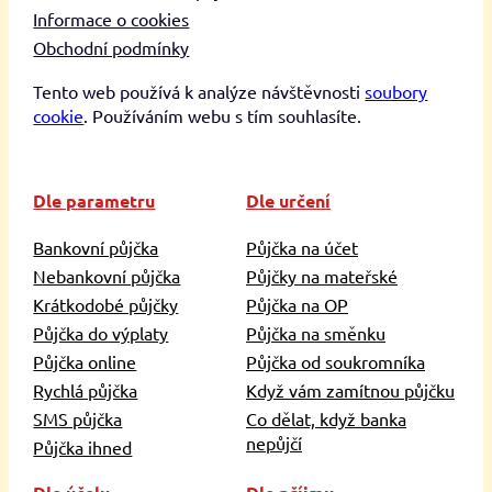
Informace o cookies
Obchodní podmínky
Tento web používá k analýze návštěvnosti
soubory
cookie
. Používáním webu s tím souhlasíte.
Dle parametru
Dle určení
Bankovní půjčka
Půjčka na účet
Nebankovní půjčka
Půjčky na mateřské
Krátkodobé půjčky
Půjčka na OP
Půjčka do výplaty
Půjčka na směnku
Půjčka online
Půjčka od soukromníka
Rychlá půjčka
Když vám zamítnou půjčku
SMS půjčka
Co dělat, když banka
nepůjčí
Půjčka ihned