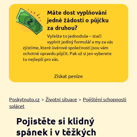
Máte dost vyplňování
jedné žádosti o půjčku
za druhou?
Vyřešte to jednoduše – stačí
vyplnit jediný formulář a my za vás
zjistíme, které úvěrové společnosti jsou vám
ochotné opravdu půjčit. Pak už si jen vyberete
tu nejlepší pro vás.
Získat peníze
Poskytnuto.cz
>
Životní situace
>
Pojištění schopnosti
splácet
Pojistěte si klidný
spánek i v těžkých