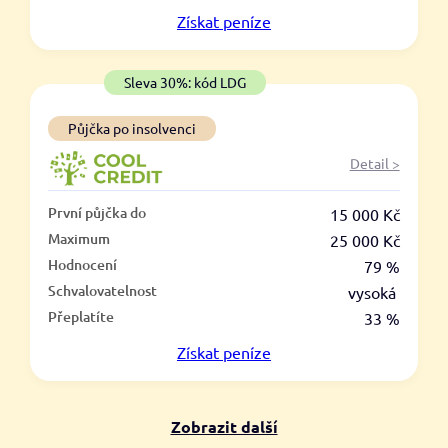
V hotovosti
Získat
peníze
ano
ne
Sleva 30%: kód LDG
Půjčka po insolvenci
Detail >
První půjčka do
15 000 Kč
Maximum
25 000 Kč
Hodnocení
79 %
Schvalovatelnost
vysoká
Přeplatíte
33 %
Získat
peníze
Zobrazit další