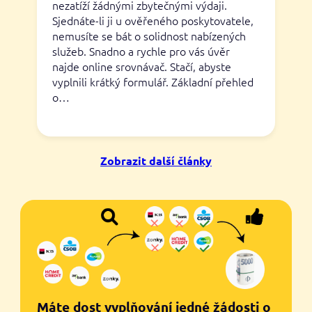
nezatíží žádnými zbytečnými výdaji.
Sjednáte-li ji u ověřeného poskytovatele,
nemusíte se bát o solidnost nabízených
služeb. Snadno a rychle pro vás úvěr
najde online srovnávač. Stačí, abyste
vyplnili krátký formulář. Základní přehled
o…
Zobrazit další články
Máte dost vyplňování jedné žádosti o