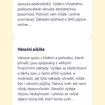
spousta podvodníků. Výběru vhodného
poskytovatele věnujte dostatečnou
pozornost. Pomoct vám může i online
srovnávač. Základní přehled o SMS půjčce
online…
Vánoční půjčka
Vánoce spolu s klidem a pohodou, které
přináší, jsou spojovány s velkými
finančními náklady. Výdaje za občerstvení
a dárky jsou u často příliš vysoké, a
možností, jak tyto náklady uhradit, může
být i vánoční půjčka. Takový úvěr ale není
nikdy doporučován. Vánoční výdaje
nejsou nezbytností. I přesto se ročně
objeví tisíce lidí, kteří tento úvěr…