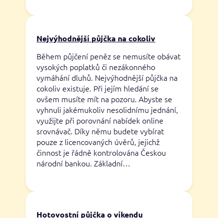
Nejvýhodnější půjčka na cokoliv
Během půjčení peněz se nemusíte obávat
vysokých poplatků či nezákonného
vymáhání dluhů. Nejvýhodnější půjčka na
cokoliv existuje. Při jejím hledání se
ovšem musíte mít na pozoru. Abyste se
vyhnuli jakémukoliv nesolidnímu jednání,
využijte při porovnání nabídek online
srovnávač. Díky němu budete vybírat
pouze z licencovaných úvěrů, jejichž
činnost je řádně kontrolována Českou
národní bankou. Základní…
Hotovostní půjčka o víkendu