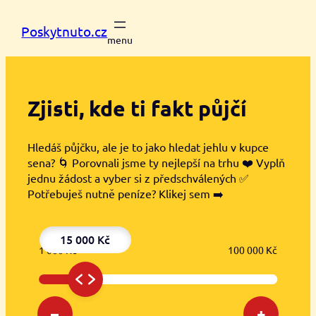
Přeskočit
na
Poskytnuto.cz
obsah
Zjisti, kde ti
fakt půjčí
Hledáš půjčku, ale je to jako hledat jehlu v kupce
sena? 🌀 Porovnali jsme ty nejlepší na trhu ❤️ Vyplň
jednu žádost a vyber si z předschválených ✅
Potřebuješ nutně peníze? Klikej sem ➡️
15 000 Kč
1 000 Kč
100 000 Kč
–
+