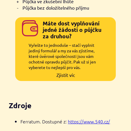
+
Půjčka ve zkušební lhůtě
-
Půjčka bez doložitelného příjmu
Máte dost vyplňování
jedné žádosti o půjčku
za druhou?
Vyřešte to jednoduše – stačí vyplnit
jediný formulář a my za vás zjistíme,
které úvěrové společnosti jsou vám
ochotné opravdu půjčit. Pak už si jen
vyberete tu nejlepší pro vás.
Zjistit víc
Zdroje
Ferratum. Dostupné z:
https://www.540.cz/