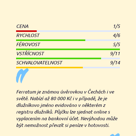
CENA
1/5
RYCHLOST
4/6
FÉROVOST
5/5
VSTŘÍCNOST
9/11
SCHVALOVATELNOST
9/14
Ferratum je známou úvěrovkou v Čechách i ve
světě. Nabízí až 80 000 Kč i v případě, že je
dlužníkovo jméno evidováno v některém z
registru dlužníků. Půjčku lze sjednat online s
vyplacením na bankovní účet. Nevýhodou může
být nemožnost převzít si peníze v hotovosti.