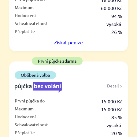
–
16 000 Kč
Maximum
60 000 Kč
ano
Hodnocení
94 %
ne
Schvalovatelnost
vysoká
Přeplatíte
26 %
Ve zkušebce
Získat
peníze
ano
ne
První půjčka zdarma
V exekuci
Oblíbená volba
ano
Detail >
ne
První půjčka do
15 000 Kč
Po insolvenci
Maximum
15 000 Kč
ano
Hodnocení
85 %
ne
Schvalovatelnost
vysoká
Přeplatíte
20 %