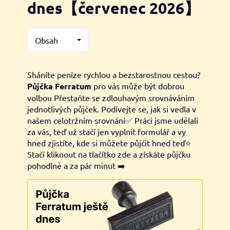
dnes【červenec 2026】
Obsah
Sháníte peníze rychlou a bezstarostnou cestou?
Půjčka Ferratum
pro vás může být dobrou
volbou Přestaňte se zdlouhavým srovnáváním
jednotlivých půjček. Podívejte se, jak si vedla v
našem celotržním srovnání✅ Práci jsme udělali
za vás, teď už stačí jen vyplnit formulář a vy
hned zjistíte, kde si můžete půjčit hned teď⭐
Stačí kliknout na tlačítko zde a získáte půjčku
pohodlně a za pár minut ➡️