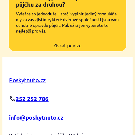
půjčku za druhou?
Vyřešte to jednoduše – stačí vyplnit jediný formulář a
my za vás zjistíme, které úvěrové společnosti jsou vám
ochotné opravdu půjčit. Pak už si jen vyberete tu
nejlepší pro vás.
Získat peníze
Poskytnuto.cz
252 252 786
info@poskytnuto.cz
Potřebuješ porovnat půjčky? Mrkni na