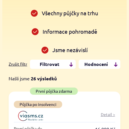
Všechny půjčky na trhu
Informace pohromadě
Jsme nezávislí
Filtrovat
Hodnocení
Zrušit filtr
Našli jsme
26
výsledků
Cena
První půjčka zdarma
Od
Do
Půjčka po insolvenci
Detail >
První půjčka zdarma
První půjčka do