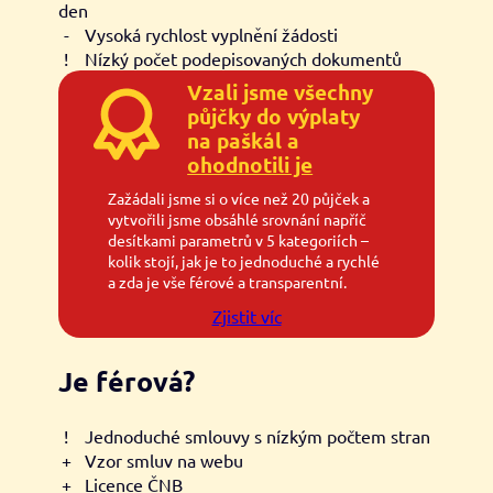
den
-
Vysoká rychlost vyplnění žádosti
!
Nízký počet podepisovaných dokumentů
Vzali jsme všechny
půjčky do výplaty
na paškál a
ohodnotili je
Zažádali jsme si o více než 20 půjček a
vytvořili jsme obsáhlé srovnání napříč
desítkami parametrů v 5 kategoriích –
kolik stojí, jak je to jednoduché a rychlé
a zda je vše férové a transparentní.
Zjistit víc
Je férová?
!
Jednoduché smlouvy s nízkým počtem stran
+
Vzor smluv na webu
+
Licence ČNB