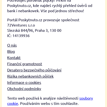
Poskytnuto.cz, kde najdeš rychlý přehled úvěrů od
bank i nebankovek. Vše pod jednou střechou!
Portál Poskytnuto.cz provozuje společnost
72Ventures s.r.o
Slezská 844/96, Praha 3, 130 00
IČ: 14139936
O nás
Blog
Kontakt
Finanční gramotnost
Desatero bezpečného půjčování
Rizika nebankovních půjček
Informace o cookies
Obchodní podmínky
Tento web používá k analýze návštěvnosti
soubory
cookie
. Používáním webu s tím souhlasíte.