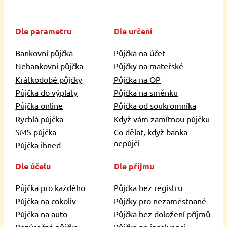
Dle parametru
Dle určení
Bankovní půjčka
Půjčka na účet
Nebankovní půjčka
Půjčky na mateřské
Krátkodobé půjčky
Půjčka na OP
Půjčka do výplaty
Půjčka na směnku
Půjčka online
Půjčka od soukromníka
Rychlá půjčka
Když vám zamítnou půjčku
SMS půjčka
Co dělat, když banka
nepůjčí
Půjčka ihned
Dle účelu
Dle příjmu
Půjčka pro každého
Půjčka bez registru
Půjčka na cokoliv
Půjčky pro nezaměstnané
Půjčka na auto
Půjčka bez doložení příjmů