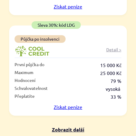
V hotovosti
Získat
peníze
ano
ne
Sleva 30%: kód LDG
Půjčka po insolvenci
Detail >
První půjčka do
15 000 Kč
Maximum
25 000 Kč
Hodnocení
79 %
Schvalovatelnost
vysoká
Přeplatíte
33 %
Získat
peníze
Zobrazit další