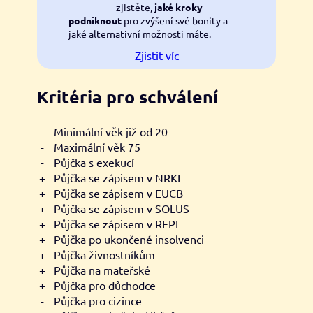
zjistěte,
jaké kroky
podniknout
pro zvýšení své bonity a
jaké alternativní možnosti máte.
Zjistit víc
Kritéria pro schválení
-
Minimální věk již od 20
-
Maximální věk 75
-
Půjčka s exekucí
+
Půjčka se zápisem v NRKI
+
Půjčka se zápisem v EUCB
+
Půjčka se zápisem v SOLUS
+
Půjčka se zápisem v REPI
+
Půjčka po ukončené insolvenci
+
Půjčka živnostníkům
+
Půjčka na mateřské
+
Půjčka pro důchodce
-
Půjčka pro cizince