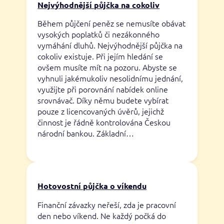
Nejvýhodnější půjčka na cokoliv
Během půjčení peněz se nemusíte obávat
vysokých poplatků či nezákonného
vymáhání dluhů. Nejvýhodnější půjčka na
cokoliv existuje. Při jejím hledání se
ovšem musíte mít na pozoru. Abyste se
vyhnuli jakémukoliv nesolidnímu jednání,
využijte při porovnání nabídek online
srovnávač. Díky němu budete vybírat
pouze z licencovaných úvěrů, jejichž
činnost je řádně kontrolována Českou
národní bankou. Základní…
Hotovostní půjčka o víkendu
Finanční závazky neřeší, zda je pracovní
den nebo víkend. Ne každý počká do