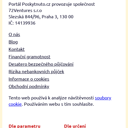
Portál Poskytnuto.cz provozuje společnost
72Ventures s.r.o
Slezská 844/96, Praha 3, 130 00
IČ: 14139936
O nás
Blog
Kontakt
Finanční gramotnost
Desatero bezpečného půjčování
Rizika nebankovních půjček
Informace o cookies
Obchodní podmínky
Tento web používá k analýze návštěvnosti
soubory
cookie
. Používáním webu s tím souhlasíte.
Dle parametru
Dle určení