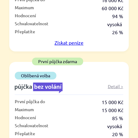
–
16 000 Kč
Maximum
60 000 Kč
ano
Hodnocení
94 %
ne
Schvalovatelnost
vysoká
Přeplatíte
26 %
Ve zkušebce
Získat
peníze
ano
ne
První půjčka zdarma
V exekuci
Oblíbená volba
ano
Detail >
ne
První půjčka do
15 000 Kč
Po insolvenci
Maximum
15 000 Kč
ano
Hodnocení
85 %
ne
Schvalovatelnost
vysoká
Přeplatíte
20 %