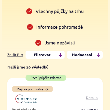
Všechny půjčky na trhu
Informace pohromadě
Jsme nezávislí
Filtrovat
Hodnocení
Zrušit filtr
Našli jsme
26
výsledků
Cena
První půjčka zdarma
Od
Do
Půjčka po insolvenci
Detail >
První půjčka zdarma
První půjčka do