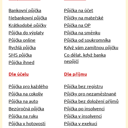
Bankovní půjčka
Půjčka na účet
Nebankovní půjčka
Půjčky na mateřské
Krátkodobé půjčky
Půjčka na OP
Půjčka do výplaty
Půjčka na směnku
Půjčka online
Půjčka od soukromníka
Rychlá půjčka
Když vám zamítnou půjčku
SMS půjčka
Co dělat, když banka
nepůjčí
Půjčka ihned
Dle účelu
Dle příjmu
Půjčka pro každého
Půjčka bez registru
Půjčka na cokoliv
Půjčky pro nezaměstnané
Půjčka na auto
Půjčka bez doložení příjmů
Bezúročná půjčka
Půjčka po insolvenci
Půjčka na ruku
Půjčka v insolvenci
Půjčka v hotovosti
Půjčka v exekuci