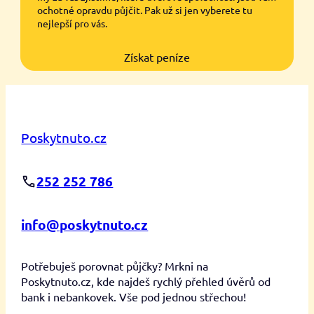
ochotné opravdu půjčit. Pak už si jen vyberete tu
nejlepší pro vás.
Získat peníze
Poskytnuto.cz
252 252 786
info@poskytnuto.cz
Potřebuješ porovnat půjčky? Mrkni na
Poskytnuto.cz, kde najdeš rychlý přehled úvěrů od
bank i nebankovek. Vše pod jednou střechou!