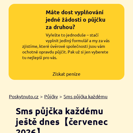
Máte dost vyplňování
jedné žádosti o půjčku
za druhou?
Vyřešte to jednoduše – stačí
vyplnit jediný formulář a my za vás
zjistíme, které úvěrové společnosti jsou vám
ochotné opravdu půjčit. Pak už si jen vyberete
tu nejlepší pro vás.
Získat peníze
Poskytnuto.cz
>
Půjčky
>
Sms půjčka každému
Sms půjčka každému
ještě dnes【červenec
2026】