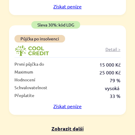
V hotovosti
Získat
peníze
ano
ne
Sleva 30%: kód LDG
Půjčka po insolvenci
Detail >
První půjčka do
15 000 Kč
Maximum
25 000 Kč
Hodnocení
79 %
Schvalovatelnost
vysoká
Přeplatíte
33 %
Získat
peníze
Zobrazit další