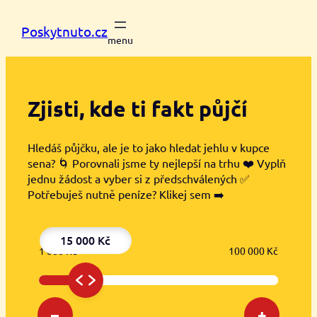
Přeskočit
na
Poskytnuto.cz
obsah
Zjisti, kde ti
fakt půjčí
Hledáš půjčku, ale je to jako hledat jehlu v kupce
sena? 🌀 Porovnali jsme ty nejlepší na trhu ❤️ Vyplň
jednu žádost a vyber si z předschválených ✅
Potřebuješ nutně peníze? Klikej sem ➡️
15 000 Kč
1 000 Kč
100 000 Kč
–
+