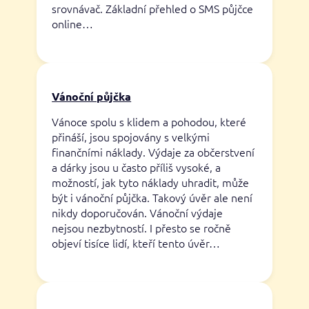
srovnávač. Základní přehled o SMS půjčce
online…
Vánoční půjčka
Vánoce spolu s klidem a pohodou, které
přináší, jsou spojovány s velkými
finančními náklady. Výdaje za občerstvení
a dárky jsou u často příliš vysoké, a
možností, jak tyto náklady uhradit, může
být i vánoční půjčka. Takový úvěr ale není
nikdy doporučován. Vánoční výdaje
nejsou nezbytností. I přesto se ročně
objeví tisíce lidí, kteří tento úvěr…