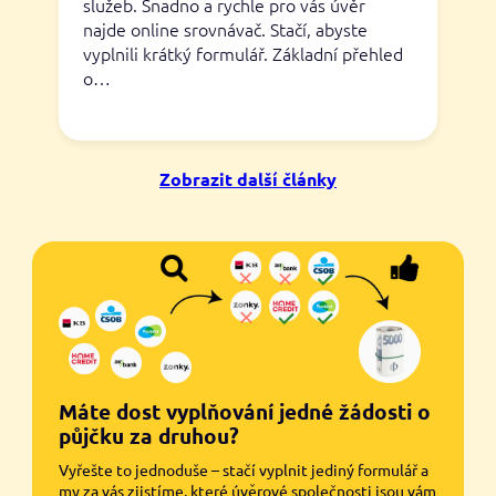
služeb. Snadno a rychle pro vás úvěr
najde online srovnávač. Stačí, abyste
vyplnili krátký formulář. Základní přehled
o…
Zobrazit další články
Máte dost vyplňování jedné žádosti o
půjčku za druhou?
Vyřešte to jednoduše – stačí vyplnit jediný formulář a
my za vás zjistíme, které úvěrové společnosti jsou vám