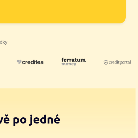
ídky
vě po jedné