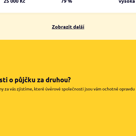
25 000 Kč
79 %
vysok
Zobrazit další
ti o půjčku za druhou?
my za vás zjistíme, které úvěrové společnosti jsou vám ochotné opravdu pů