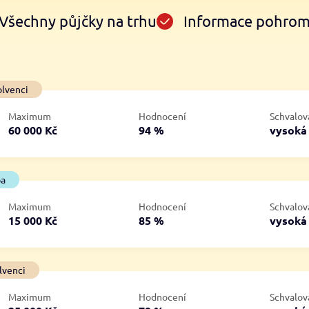
Všechny půjčky na trhu
Informace pohro
Ve zkušebce
V exekuci
olvenci
ano
ano
Maximum
Hodnocení
Schvalov
ne
ne
60 000 Kč
94 %
vysok
ba
Maximum
Hodnocení
Schvalov
15 000 Kč
85 %
vysok
lvenci
Maximum
Hodnocení
Schvalov