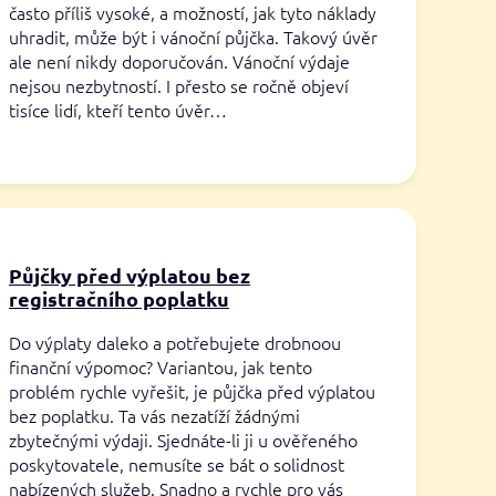
často příliš vysoké, a možností, jak tyto náklady
uhradit, může být i vánoční půjčka. Takový úvěr
ale není nikdy doporučován. Vánoční výdaje
nejsou nezbytností. I přesto se ročně objeví
tisíce lidí, kteří tento úvěr…
Půjčky před výplatou bez
registračního poplatku
Do výplaty daleko a potřebujete drobnoou
finanční výpomoc? Variantou, jak tento
problém rychle vyřešit, je půjčka před výplatou
bez poplatku. Ta vás nezatíží žádnými
zbytečnými výdaji. Sjednáte-li ji u ověřeného
poskytovatele, nemusíte se bát o solidnost
nabízených služeb. Snadno a rychle pro vás