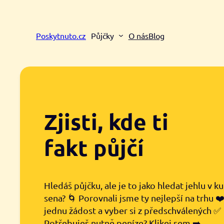
Přeskočit
na
obsah
Poskytnuto.cz
Půjčky
O nás
Blog
Zjisti, kde ti
fakt půjčí
Hledáš půjčku, ale je to jako hledat jehlu v k
sena? 🌀 Porovnali jsme ty nejlepší na trhu ❤
jednu žádost a vyber si z předschválených ✅
Potřebuješ nutně peníze? Klikej sem ➡️