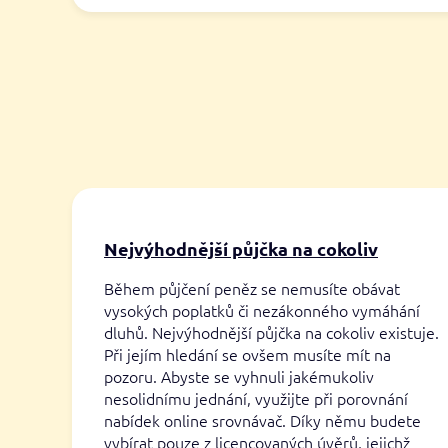
Nejvýhodnější půjčka na cokoliv
Během půjčení peněz se nemusíte obávat
vysokých poplatků či nezákonného vymáhání
dluhů. Nejvýhodnější půjčka na cokoliv existuje.
Při jejím hledání se ovšem musíte mít na
pozoru. Abyste se vyhnuli jakémukoliv
nesolidnímu jednání, využijte při porovnání
nabídek online srovnávač. Díky němu budete
vybírat pouze z licencovaných úvěrů, jejichž