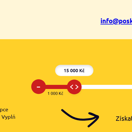
info@posk
15 000 Kč
–
1 000 Kč
upce
️ Vyplň
Získa