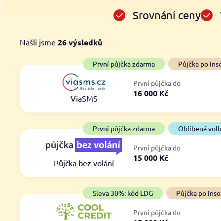
Srovnání ceny
Našli jsme
26
výsledků
Cena
První půjčka zdarma
První půjčka zdarma
Půjčka po ins
Od
–
První půjčka do
ano
16 000 Kč
Do
ViaSMS
ne
První půjčka zdarma
Oblíbená vol
První půjčka do
15 000 Kč
Půjčka bez volání
Sleva 30%: kód LDG
Půjčka po inso
První půjčka do