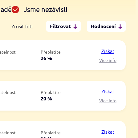
madě
Jsme nezávislí
Filtrovat
Hodnocení
Zrušit filtr
Po insolvenci
V hotovosti
ano
ano
Získat
atelnost
Přeplatíte
ne
ne
á
26 %
Více info
Získat
atelnost
Přeplatíte
á
20 %
Více info
Získat
atelnost
Přeplatíte