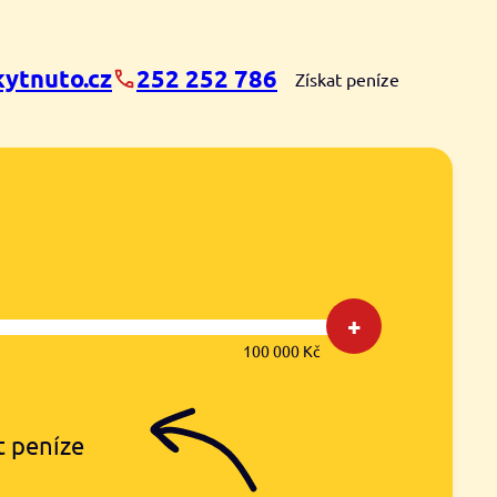
ytnuto.cz
252 252 786
Získat peníze
+
100 000 Kč
t peníze