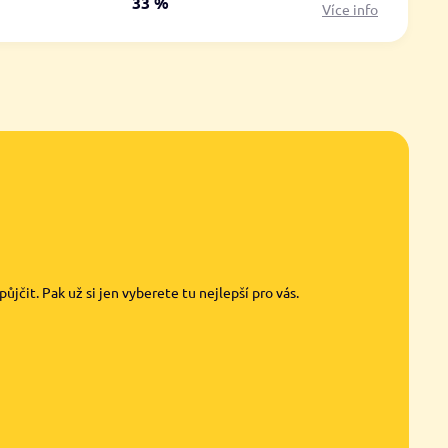
á
33 %
Více info
jčit. Pak už si jen vyberete tu nejlepší pro vás.