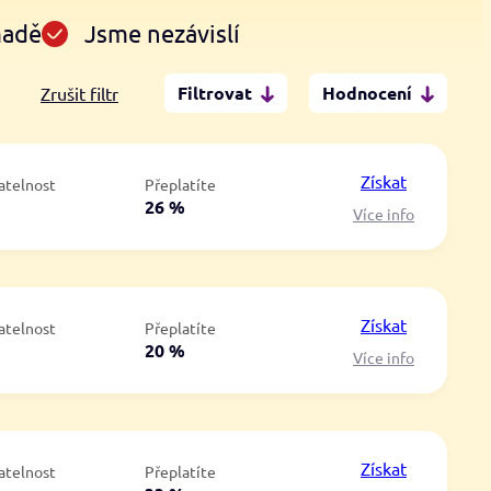
madě
Jsme nezávislí
Filtrovat
Hodnocení
Zrušit filtr
Po insolvenci
V hotovosti
ano
ano
Získat
atelnost
Přeplatíte
ne
ne
á
26 %
Více info
Získat
atelnost
Přeplatíte
á
20 %
Více info
Získat
atelnost
Přeplatíte