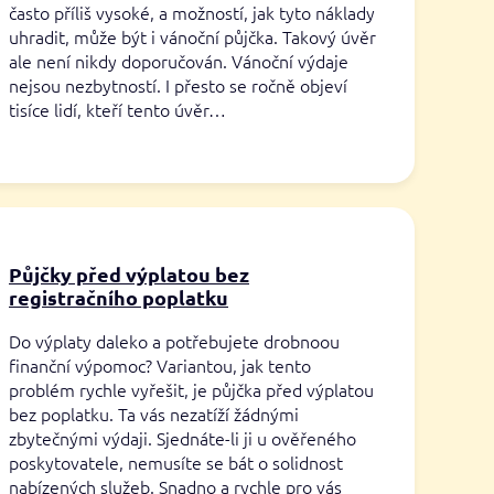
často příliš vysoké, a možností, jak tyto náklady
uhradit, může být i vánoční půjčka. Takový úvěr
ale není nikdy doporučován. Vánoční výdaje
nejsou nezbytností. I přesto se ročně objeví
tisíce lidí, kteří tento úvěr…
Půjčky před výplatou bez
registračního poplatku
Do výplaty daleko a potřebujete drobnoou
finanční výpomoc? Variantou, jak tento
problém rychle vyřešit, je půjčka před výplatou
bez poplatku. Ta vás nezatíží žádnými
zbytečnými výdaji. Sjednáte-li ji u ověřeného
poskytovatele, nemusíte se bát o solidnost
nabízených služeb. Snadno a rychle pro vás