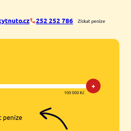
ytnuto.cz
252 252 786
Získat peníze
+
100 000 Kč
t peníze