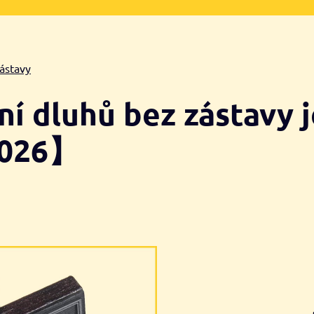
zástavy
ní dluhů bez zástavy 
2026】