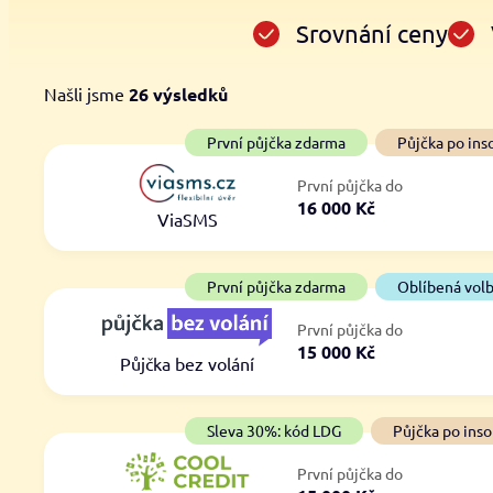
Srovnání ceny
Našli jsme
26
výsledků
Cena
První půjčka zdarma
První půjčka zdarma
Půjčka po ins
Od
–
První půjčka do
ano
16 000 Kč
Do
ViaSMS
ne
První půjčka zdarma
Oblíbená vol
První půjčka do
15 000 Kč
Půjčka bez volání
Sleva 30%: kód LDG
Půjčka po inso
První půjčka do