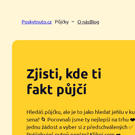
Přeskočit
na
obsah
Poskytnuto.cz
Půjčky
O nás
Blog
Zjisti, kde ti
fakt půjčí
Hledáš půjčku, ale je to jako hledat jehlu v k
sena? 🌀 Porovnali jsme ty nejlepší na trhu ❤
jednu žádost a vyber si z předschválených ✅
Potřebuješ nutně peníze? Klikej sem ➡️