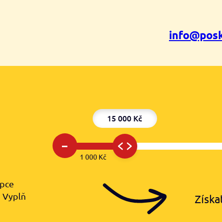
info@posk
15 000 Kč
–
1 000 Kč
upce
️ Vyplň
Získa