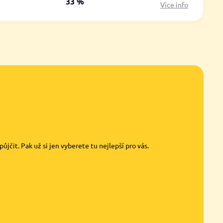
á
33 %
Více info
jčit. Pak už si jen vyberete tu nejlepší pro vás.