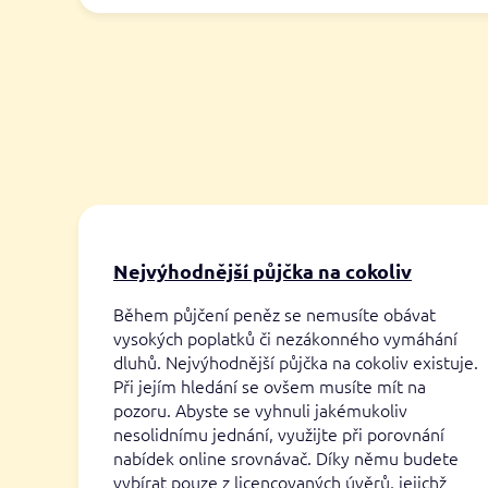
Nejvýhodnější půjčka na cokoliv
Během půjčení peněz se nemusíte obávat
vysokých poplatků či nezákonného vymáhání
dluhů. Nejvýhodnější půjčka na cokoliv existuje.
Při jejím hledání se ovšem musíte mít na
pozoru. Abyste se vyhnuli jakémukoliv
nesolidnímu jednání, využijte při porovnání
nabídek online srovnávač. Díky němu budete
vybírat pouze z licencovaných úvěrů, jejichž