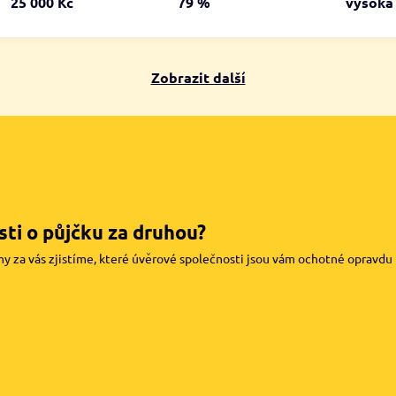
25 000 Kč
79 %
vysok
Zobrazit další
ti o půjčku za druhou?
my za vás zjistíme, které úvěrové společnosti jsou vám ochotné opravdu pů