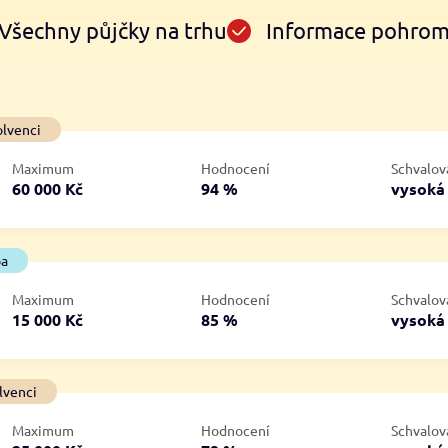
Všechny půjčky na trhu
Informace pohro
Ve zkušebce
V exekuci
olvenci
ano
ano
Maximum
Hodnocení
Schvalov
ne
ne
60 000 Kč
94 %
vysok
ba
Maximum
Hodnocení
Schvalov
15 000 Kč
85 %
vysok
lvenci
Maximum
Hodnocení
Schvalov