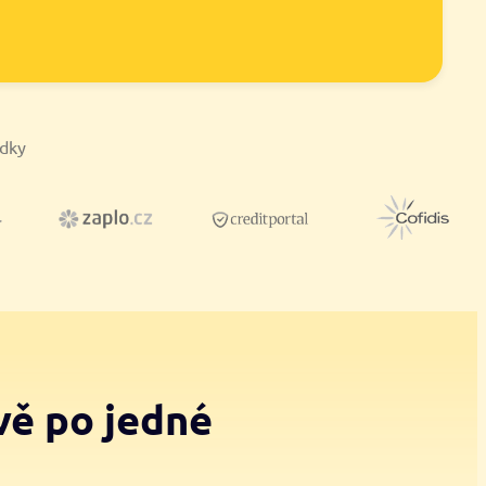
ídky
vě po jedné