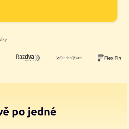
ídky
vě po jedné