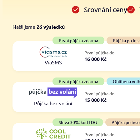
Srovnání ceny
Našli jsme
26
výsledků
Cena
První půjčka zdarma
První půjčka zdarma
Půjčka po ins
Od
–
První půjčka do
ano
16 000 Kč
Do
ViaSMS
ne
První půjčka zdarma
Oblíbená vol
První půjčka do
15 000 Kč
Půjčka bez volání
Sleva 30%: kód LDG
Půjčka po inso
První půjčka do