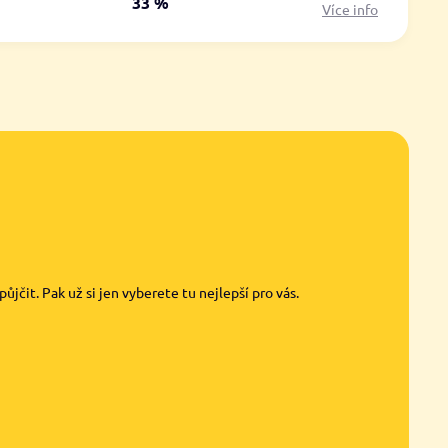
á
33 %
Více info
jčit. Pak už si jen vyberete tu nejlepší pro vás.