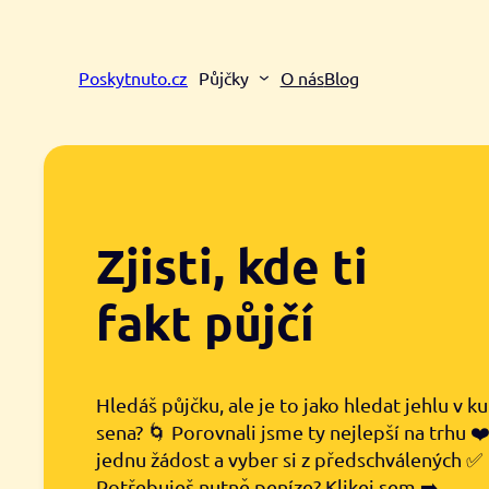
Přeskočit
na
obsah
Poskytnuto.cz
Půjčky
O nás
Blog
Zjisti, kde ti
fakt půjčí
Hledáš půjčku, ale je to jako hledat jehlu v k
sena? 🌀 Porovnali jsme ty nejlepší na trhu ❤
jednu žádost a vyber si z předschválených ✅
Potřebuješ nutně peníze? Klikej sem ➡️