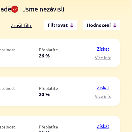
madě
Jsme nezávislí
Filtrovat
Hodnocení
Zrušit filtr
Po insolvenci
V hotovosti
ano
ano
Získat
atelnost
Přeplatíte
ne
ne
á
26 %
Více info
Získat
atelnost
Přeplatíte
á
20 %
Více info
Získat
atelnost
Přeplatíte