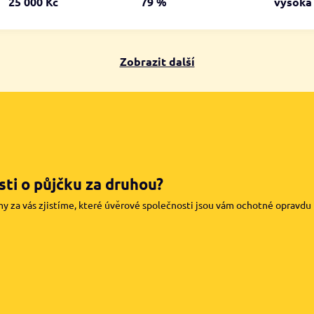
25 000 Kč
79 %
vysok
Zobrazit další
ti o půjčku za druhou?
my za vás zjistíme, které úvěrové společnosti jsou vám ochotné opravdu pů