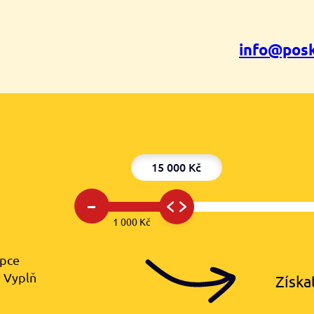
info@posk
15 000 Kč
–
1 000 Kč
upce
️ Vyplň
Získa