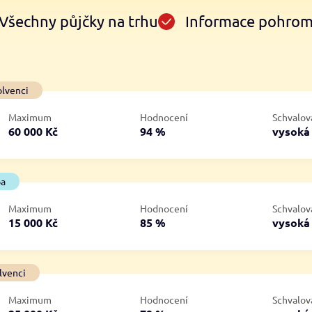
Všechny půjčky na trhu
Informace pohro
Ve zkušebce
V exekuci
olvenci
ano
ano
Maximum
Hodnocení
Schvalov
ne
ne
60 000 Kč
94 %
vysok
ba
Maximum
Hodnocení
Schvalov
15 000 Kč
85 %
vysok
lvenci
Maximum
Hodnocení
Schvalov