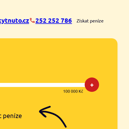
ytnuto.cz
252 252 786
Získat peníze
+
100 000 Kč
t peníze