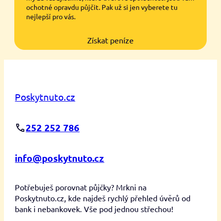
ochotné opravdu půjčit. Pak už si jen vyberete tu
nejlepší pro vás.
Získat peníze
Poskytnuto.cz
252 252 786
info@poskytnuto.cz
Potřebuješ porovnat půjčky? Mrkni na
Poskytnuto.cz, kde najdeš rychlý přehled úvěrů od
bank i nebankovek. Vše pod jednou střechou!