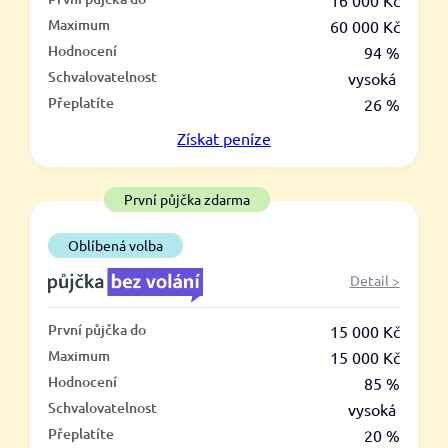
–
16 000 Kč
Maximum
60 000 Kč
ano
Hodnocení
94 %
ne
Schvalovatelnost
vysoká
Přeplatíte
26 %
Ve zkušebce
Získat
peníze
ano
ne
První půjčka zdarma
V exekuci
Oblíbená volba
ano
Detail >
ne
První půjčka do
15 000 Kč
Po insolvenci
Maximum
15 000 Kč
ano
Hodnocení
85 %
ne
Schvalovatelnost
vysoká
Přeplatíte
20 %