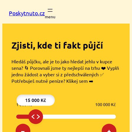
Přeskočit
na
Poskytnuto.cz
obsah
Zjisti, kde ti
fakt půjčí
Hledáš půjčku, ale je to jako hledat jehlu v kupce
sena? 🌀 Porovnali jsme ty nejlepší na trhu ❤️ Vyplň
jednu žádost a vyber si z předschválených ✅
Potřebuješ nutně peníze? Klikej sem ➡️
15 000 Kč
1 000 Kč
100 000 Kč
–
+