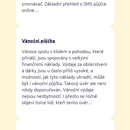
srovnávač. Základní přehled o SMS půjčce
online…
Vánoční půjčka
Vánoce spolu s klidem a pohodou, které
přináší, jsou spojovány s velkými
finančními náklady. Výdaje za občerstvení
a dárky jsou u často příliš vysoké, a
možností, jak tyto náklady uhradit, může
být i vánoční půjčka. Takový úvěr ale není
nikdy doporučován. Vánoční výdaje
nejsou nezbytností. I přesto se ročně
objeví tisíce lidí, kteří tento úvěr…