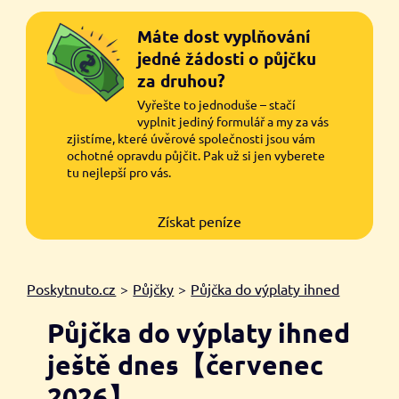
Máte dost vyplňování
jedné žádosti o půjčku
za druhou?
Vyřešte to jednoduše – stačí
vyplnit jediný formulář a my za vás
zjistíme, které úvěrové společnosti jsou vám
ochotné opravdu půjčit. Pak už si jen vyberete
tu nejlepší pro vás.
Získat peníze
Poskytnuto.cz
>
Půjčky
>
Půjčka do výplaty ihned
Půjčka do výplaty ihned
ještě dnes【červenec
2026】