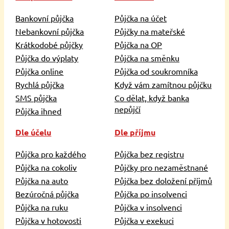
Bankovní půjčka
Půjčka na účet
Nebankovní půjčka
Půjčky na mateřské
Krátkodobé půjčky
Půjčka na OP
Půjčka do výplaty
Půjčka na směnku
Půjčka online
Půjčka od soukromníka
Rychlá půjčka
Když vám zamítnou půjčku
SMS půjčka
Co dělat, když banka
nepůjčí
Půjčka ihned
Dle účelu
Dle příjmu
Půjčka pro každého
Půjčka bez registru
Půjčka na cokoliv
Půjčky pro nezaměstnané
Půjčka na auto
Půjčka bez doložení příjmů
Bezúročná půjčka
Půjčka po insolvenci
Půjčka na ruku
Půjčka v insolvenci
Půjčka v hotovosti
Půjčka v exekuci