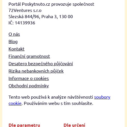
Portál Poskytnuto.cz provozuje společnost
72Ventures s.r.o
Slezská 844/96, Praha 3, 130 00
IČ: 14139936
O nás
Blog
Kontakt
Finanční gramotnost
Desatero bezpečného půjčování
Rizika nebankovních půjček
Informace o cookies
Obchodní podmínky
Tento web používá k analýze návštěvnosti
soubory
cookie
. Používáním webu s tím souhlasíte.
Dle parametru
Dle určení