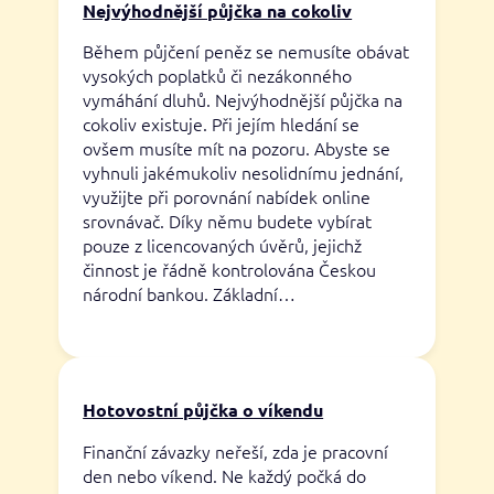
Nejvýhodnější půjčka na cokoliv
Během půjčení peněz se nemusíte obávat
vysokých poplatků či nezákonného
vymáhání dluhů. Nejvýhodnější půjčka na
cokoliv existuje. Při jejím hledání se
ovšem musíte mít na pozoru. Abyste se
vyhnuli jakémukoliv nesolidnímu jednání,
využijte při porovnání nabídek online
srovnávač. Díky němu budete vybírat
pouze z licencovaných úvěrů, jejichž
činnost je řádně kontrolována Českou
národní bankou. Základní…
Hotovostní půjčka o víkendu
Finanční závazky neřeší, zda je pracovní
den nebo víkend. Ne každý počká do