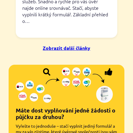
služeb. Snadno a rychle pro vás úvěr
najde online srovnávač. Stačí, abyste
vyplnili krátký formulář. Základní přehled
o…
Zobrazit další články
Máte dost vyplňování jedné žádosti o
půjčku za druhou?
Vyřešte to jednoduše – stačí vyplnit jediný formulář a
my za vás zjistíme, které úvěrové společnosti jsou vám