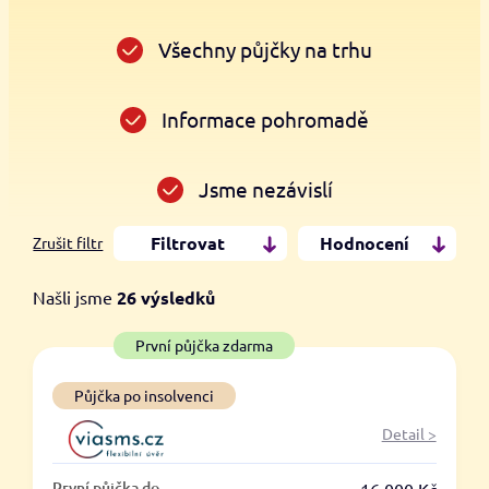
Všechny půjčky na trhu
Informace pohromadě
Jsme nezávislí
Filtrovat
Hodnocení
Zrušit filtr
Našli jsme
26
výsledků
Cena
První půjčka zdarma
Od
Do
Půjčka po insolvenci
Detail >
První půjčka zdarma
První půjčka do