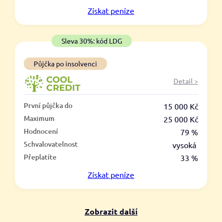
V hotovosti
Získat
peníze
ano
ne
Sleva 30%: kód LDG
Půjčka po insolvenci
Detail >
První půjčka do
15 000 Kč
Maximum
25 000 Kč
Hodnocení
79 %
Schvalovatelnost
vysoká
Přeplatíte
33 %
Získat
peníze
Zobrazit další