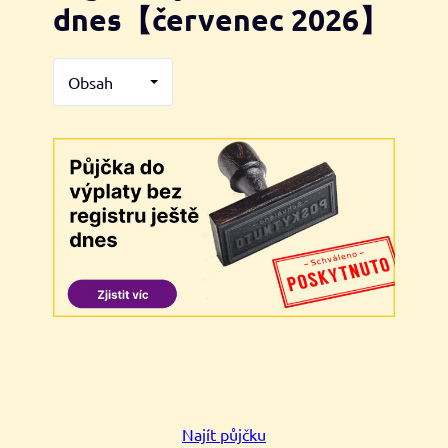
dnes【červenec 2026】
Obsah
Najít půjčku