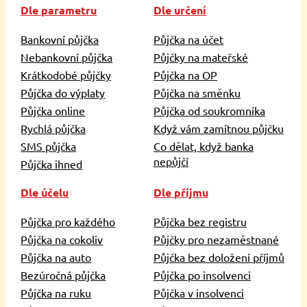
Dle parametru
Dle určení
Bankovní půjčka
Půjčka na účet
Nebankovní půjčka
Půjčky na mateřské
Krátkodobé půjčky
Půjčka na OP
Půjčka do výplaty
Půjčka na směnku
Půjčka online
Půjčka od soukromníka
Rychlá půjčka
Když vám zamítnou půjčku
SMS půjčka
Co dělat, když banka
nepůjčí
Půjčka ihned
Dle účelu
Dle příjmu
Půjčka pro každého
Půjčka bez registru
Půjčka na cokoliv
Půjčky pro nezaměstnané
Půjčka na auto
Půjčka bez doložení příjmů
Bezúročná půjčka
Půjčka po insolvenci
Půjčka na ruku
Půjčka v insolvenci