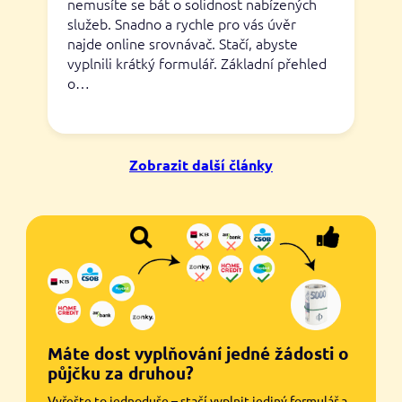
nemusíte se bát o solidnost nabízených
služeb. Snadno a rychle pro vás úvěr
najde online srovnávač. Stačí, abyste
vyplnili krátký formulář. Základní přehled
o…
Zobrazit další články
Máte dost vyplňování jedné žádosti o
půjčku za druhou?
Vyřešte to jednoduše – stačí vyplnit jediný formulář a