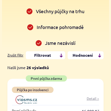
Všechny půjčky na trhu
Informace pohromadě
Jsme nezávislí
Filtrovat
Hodnocení
Zrušit filtr
Našli jsme
26
výsledků
Cena
První půjčka zdarma
Od
Do
Půjčka po insolvenci
Detail >
První půjčka zdarma
První půjčka do