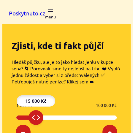
Přeskočit
na
Poskytnuto.cz
obsah
Zjisti, kde ti
fakt půjčí
Hledáš půjčku, ale je to jako hledat jehlu v kupce
sena? 🌀 Porovnali jsme ty nejlepší na trhu ❤️ Vyplň
jednu žádost a vyber si z předschválených ✅
Potřebuješ nutně peníze? Klikej sem ➡️
15 000 Kč
1 000 Kč
100 000 Kč
–
+