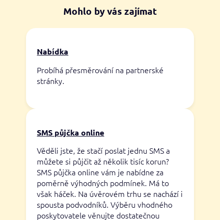
Mohlo by vás zajímat
Nabídka
Probíhá přesměrování na partnerské
stránky.
SMS půjčka online
Věděli jste, že stačí poslat jednu SMS a
můžete si půjčit až několik tisíc korun?
SMS půjčka online vám je nabídne za
poměrně výhodných podmínek. Má to
však háček. Na úvěrovém trhu se nachází i
spousta podvodníků. Výběru vhodného
poskytovatele věnujte dostatečnou