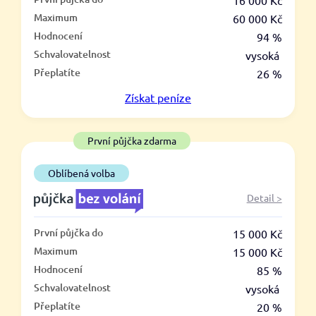
–
16 000 Kč
Maximum
60 000 Kč
ano
Hodnocení
94 %
ne
Schvalovatelnost
vysoká
Přeplatíte
26 %
Ve zkušebce
Získat
peníze
ano
ne
První půjčka zdarma
V exekuci
Oblíbená volba
ano
Detail >
ne
První půjčka do
15 000 Kč
Po insolvenci
Maximum
15 000 Kč
ano
Hodnocení
85 %
ne
Schvalovatelnost
vysoká
Přeplatíte
20 %