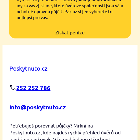
my za vás zjistíme, které úvěrové společnosti jsou vám
ochotné opravdu půjčit. Pak už si jen vyberete tu
nejlepší pro vás.
Získat peníze
Poskytnuto.cz
252 252 786
info@poskytnuto.cz
Potřebuješ porovnat půjčky? Mrkni na
Poskytnuto.cz, kde najdeš rychlý přehled úvěrů od
bank i nebankovek. Vše pod jednou střechou!