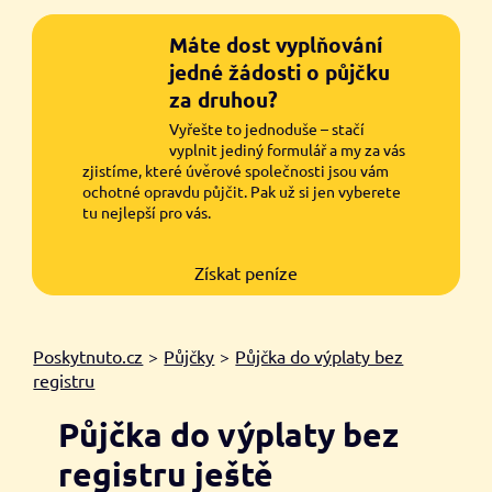
Máte dost vyplňování
jedné žádosti o půjčku
za druhou?
Vyřešte to jednoduše – stačí
vyplnit jediný formulář a my za vás
zjistíme, které úvěrové společnosti jsou vám
ochotné opravdu půjčit. Pak už si jen vyberete
tu nejlepší pro vás.
Získat peníze
Poskytnuto.cz
>
Půjčky
>
Půjčka do výplaty bez
registru
Půjčka do výplaty bez
registru ještě