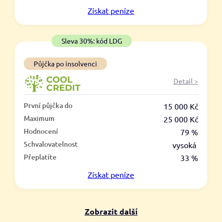
V hotovosti
Získat
peníze
ano
ne
Sleva 30%: kód LDG
Půjčka po insolvenci
Detail >
První půjčka do
15 000 Kč
Maximum
25 000 Kč
Hodnocení
79 %
Schvalovatelnost
vysoká
Přeplatíte
33 %
Získat
peníze
Zobrazit další