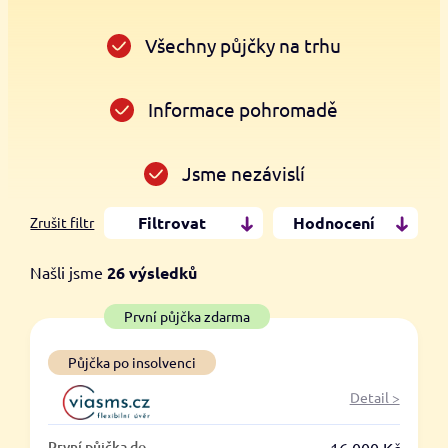
Všechny půjčky na trhu
Informace pohromadě
Jsme nezávislí
Filtrovat
Hodnocení
Zrušit filtr
Našli jsme
26
výsledků
Cena
První půjčka zdarma
Od
Do
Půjčka po insolvenci
Detail >
První půjčka zdarma
První půjčka do