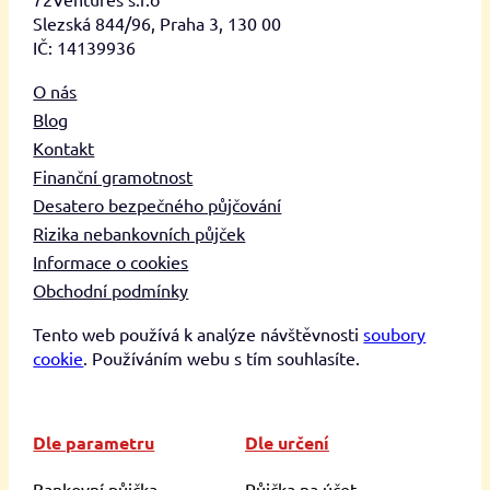
Slezská 844/96, Praha 3, 130 00
IČ: 14139936
O nás
Blog
Kontakt
Finanční gramotnost
Desatero bezpečného půjčování
Rizika nebankovních půjček
Informace o cookies
Obchodní podmínky
Tento web používá k analýze návštěvnosti
soubory
cookie
. Používáním webu s tím souhlasíte.
Dle parametru
Dle určení
Bankovní půjčka
Půjčka na účet