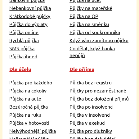
Nebankovní půjčka
Půjčky na mateřské
Krátkodobé půjčky
Půjčka na OP
Půjčka do výplaty
Půjčka na směnku
Půjčka online
Půjčka od soukromníka
Rychlá půjčka
Když vám zamítnou půjčku
SMS půjčka
Co dělat, když banka
nepůjčí
Půjčka ihned
Dle účelu
Dle příjmu
Půjčka pro každého
Půjčka bez registru
Půjčka na cokoliv
Půjčky pro nezaměstnané
Půjčka na auto
Půjčka bez doložení příjmů
Bezúročná půjčka
Půjčka po insolvenci
Půjčka na ruku
Půjčka v insolvenci
Půjčka v hotovosti
Půjčka v exekuci
Nejvýhodnější půjčka
Půjčka pro dlužníky
Nejlevnější půjčka
Půjčka bez dokládání