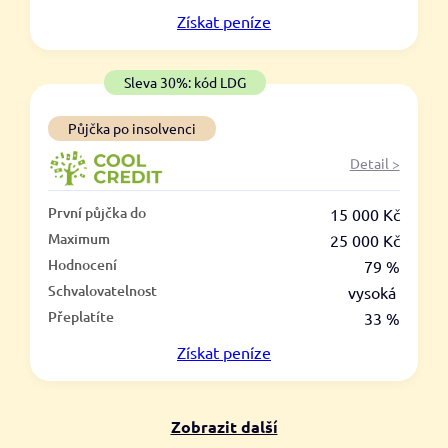
V hotovosti
Získat
peníze
ano
ne
Sleva 30%: kód LDG
Půjčka po insolvenci
Detail >
První půjčka do
15 000 Kč
Maximum
25 000 Kč
Hodnocení
79 %
Schvalovatelnost
vysoká
Přeplatíte
33 %
Získat
peníze
Zobrazit další