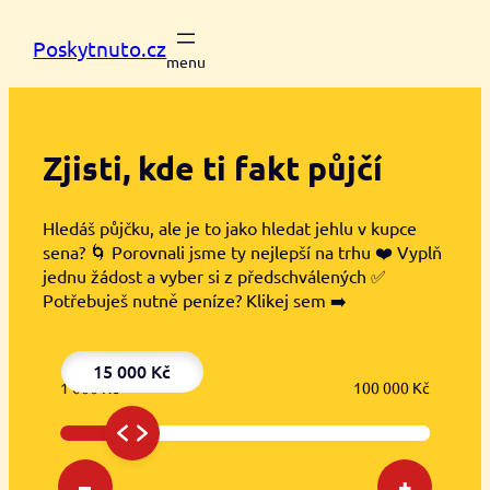
Přeskočit
na
Poskytnuto.cz
obsah
Zjisti, kde ti
fakt půjčí
Hledáš půjčku, ale je to jako hledat jehlu v kupce
sena? 🌀 Porovnali jsme ty nejlepší na trhu ❤️ Vyplň
jednu žádost a vyber si z předschválených ✅
Potřebuješ nutně peníze? Klikej sem ➡️
15 000 Kč
1 000 Kč
100 000 Kč
–
+