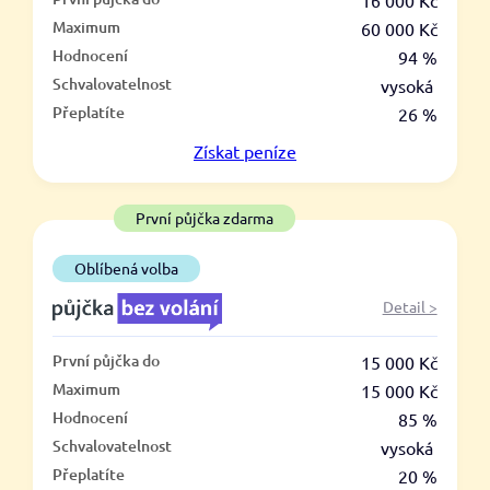
–
16 000 Kč
Maximum
60 000 Kč
ano
Hodnocení
94 %
ne
Schvalovatelnost
vysoká
Přeplatíte
26 %
Ve zkušebce
Získat
peníze
ano
ne
První půjčka zdarma
V exekuci
Oblíbená volba
ano
Detail >
ne
První půjčka do
15 000 Kč
Po insolvenci
Maximum
15 000 Kč
ano
Hodnocení
85 %
ne
Schvalovatelnost
vysoká
Přeplatíte
20 %