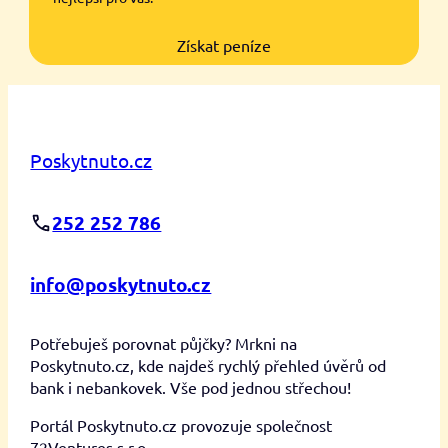
Získat peníze
Poskytnuto.cz
252 252 786
info@poskytnuto.cz
Potřebuješ porovnat půjčky? Mrkni na
Poskytnuto.cz, kde najdeš rychlý přehled úvěrů od
bank i nebankovek. Vše pod jednou střechou!
Portál Poskytnuto.cz provozuje společnost
72Ventures s.r.o