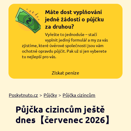
Máte dost vyplňování
jedné žádosti o půjčku
za druhou?
Vyřešte to jednoduše – stačí
vyplnit jediný formulář a my za vás
zjistíme, které úvěrové společnosti jsou vám
ochotné opravdu půjčit. Pak už si jen vyberete
tu nejlepší pro vás.
Získat peníze
Poskytnuto.cz
>
Půjčky
>
Půjčka cizincům
Půjčka cizincům ještě
dnes【červenec 2026】