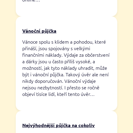
Vánoční půjčka
Vánoce spolu s klidem a pohodou, které
přináší, jsou spojovány s velkými
finančními náklady. Výdaje za občerstvení
a dárky jsou u často příliš vysoké, a
možností, jak tyto náklady uhradit, může
být i vánoční půjčka. Takový úvěr ale není
nikdy doporučován. Vánoční výdaje
nejsou nezbytností. I přesto se ročně
objeví tisíce lidí, kteří tento úvěr…
Nejvýhodnější půjčka na cokoliv