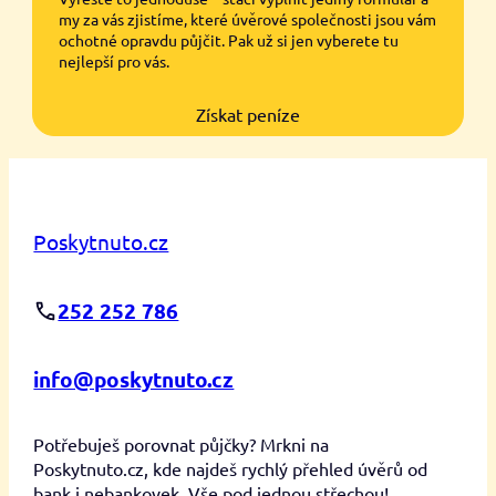
my za vás zjistíme, které úvěrové společnosti jsou vám
ochotné opravdu půjčit. Pak už si jen vyberete tu
nejlepší pro vás.
Získat peníze
Poskytnuto.cz
252 252 786
info@poskytnuto.cz
Potřebuješ porovnat půjčky? Mrkni na
Poskytnuto.cz, kde najdeš rychlý přehled úvěrů od
bank i nebankovek. Vše pod jednou střechou!