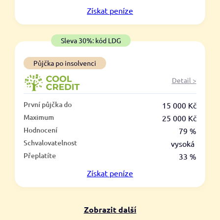
V hotovosti
Získat
peníze
ano
ne
Sleva 30%: kód LDG
Půjčka po insolvenci
Detail >
První půjčka do
15 000 Kč
Maximum
25 000 Kč
Hodnocení
79 %
Schvalovatelnost
vysoká
Přeplatíte
33 %
Získat
peníze
Zobrazit další