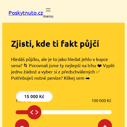
Přeskočit
na
Poskytnuto.cz
obsah
Zjisti, kde ti
fakt půjčí
Hledáš půjčku, ale je to jako hledat jehlu v kupce
sena? 🌀 Porovnali jsme ty nejlepší na trhu ❤️ Vyplň
jednu žádost a vyber si z předschválených ✅
Potřebuješ nutně peníze? Klikej sem ➡️
15 000 Kč
1 000 Kč
100 000 Kč
–
+