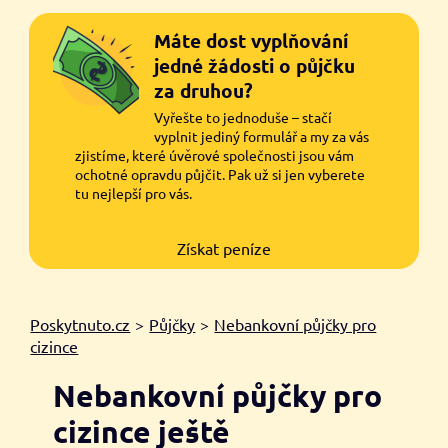
Máte dost vyplňování
jedné žádosti o půjčku
za druhou?
Vyřešte to jednoduše – stačí
vyplnit jediný formulář a my za vás
zjistíme, které úvěrové společnosti jsou vám
ochotné opravdu půjčit. Pak už si jen vyberete
tu nejlepší pro vás.
Získat peníze
Poskytnuto.cz
>
Půjčky
>
Nebankovní půjčky pro
cizince
Nebankovní půjčky pro
cizince ještě