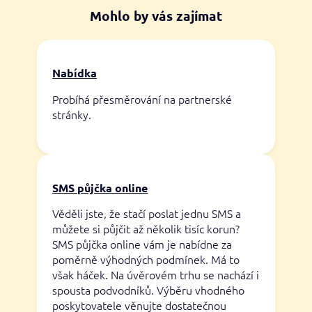
Mohlo by vás zajímat
Nabídka
Probíhá přesměrování na partnerské
stránky.
SMS půjčka online
Věděli jste, že stačí poslat jednu SMS a
můžete si půjčit až několik tisíc korun?
SMS půjčka online vám je nabídne za
poměrně výhodných podmínek. Má to
však háček. Na úvěrovém trhu se nachází i
spousta podvodníků. Výběru vhodného
poskytovatele věnujte dostatečnou