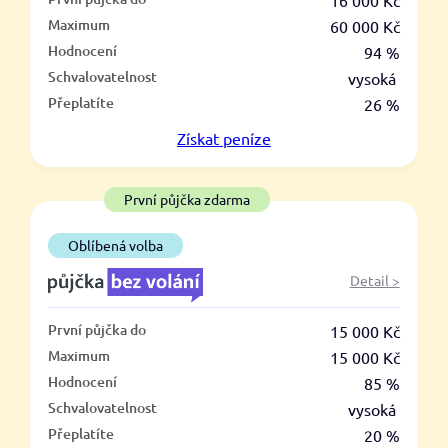
–
16 000 Kč
Maximum
60 000 Kč
ano
Hodnocení
94 %
ne
Schvalovatelnost
vysoká
Přeplatíte
26 %
Ve zkušebce
Získat
peníze
ano
ne
První půjčka zdarma
V exekuci
Oblíbená volba
ano
Detail >
ne
První půjčka do
15 000 Kč
Po insolvenci
Maximum
15 000 Kč
ano
Hodnocení
85 %
ne
Schvalovatelnost
vysoká
Přeplatíte
20 %