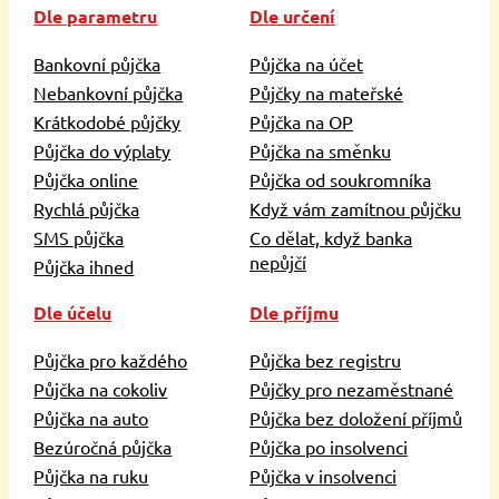
Dle parametru
Dle určení
Bankovní půjčka
Půjčka na účet
Nebankovní půjčka
Půjčky na mateřské
Krátkodobé půjčky
Půjčka na OP
Půjčka do výplaty
Půjčka na směnku
Půjčka online
Půjčka od soukromníka
Rychlá půjčka
Když vám zamítnou půjčku
SMS půjčka
Co dělat, když banka
nepůjčí
Půjčka ihned
Dle účelu
Dle příjmu
Půjčka pro každého
Půjčka bez registru
Půjčka na cokoliv
Půjčky pro nezaměstnané
Půjčka na auto
Půjčka bez doložení příjmů
Bezúročná půjčka
Půjčka po insolvenci
Půjčka na ruku
Půjčka v insolvenci