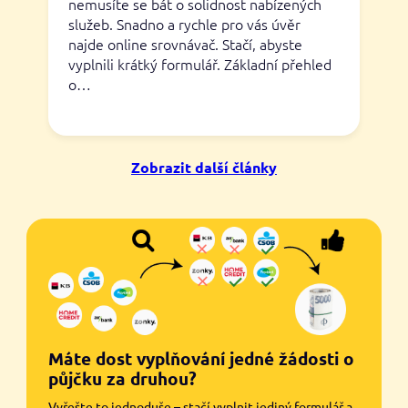
nemusíte se bát o solidnost nabízených
služeb. Snadno a rychle pro vás úvěr
najde online srovnávač. Stačí, abyste
vyplnili krátký formulář. Základní přehled
o…
Zobrazit další články
Máte dost vyplňování jedné žádosti o
půjčku za druhou?
Vyřešte to jednoduše – stačí vyplnit jediný formulář a