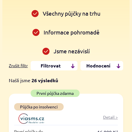
Všechny půjčky na trhu
Informace pohromadě
Jsme nezávislí
Filtrovat
Hodnocení
Zrušit filtr
Našli jsme
26
výsledků
Cena
První půjčka zdarma
Od
Do
Půjčka po insolvenci
Detail >
První půjčka zdarma
První půjčka do