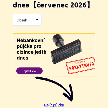
dnes【červenec 2026】
Obsah
Najít půjčku