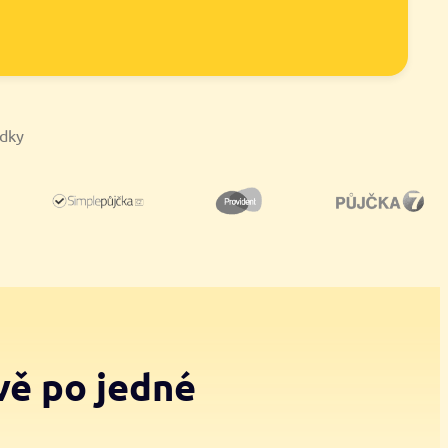
ídky
vě po jedné