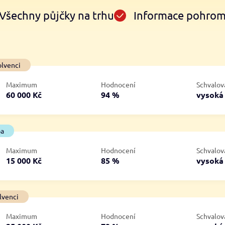
Všechny půjčky na trhu
Informace pohro
Ve zkušebce
V exekuci
olvenci
ano
ano
Maximum
Hodnocení
Schvalov
ne
ne
60 000 Kč
94 %
vysok
ba
Maximum
Hodnocení
Schvalov
15 000 Kč
85 %
vysok
lvenci
Maximum
Hodnocení
Schvalov