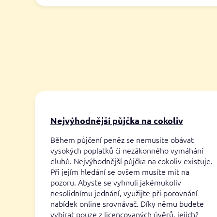
Nejvýhodnější půjčka na cokoliv
Během půjčení peněz se nemusíte obávat
vysokých poplatků či nezákonného vymáhání
dluhů. Nejvýhodnější půjčka na cokoliv existuje.
Při jejím hledání se ovšem musíte mít na
pozoru. Abyste se vyhnuli jakémukoliv
nesolidnímu jednání, využijte při porovnání
nabídek online srovnávač. Díky němu budete
vybírat pouze z licencovaných úvěrů, jejichž