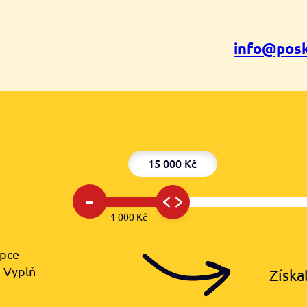
info@posk
15 000 Kč
–
1 000 Kč
upce
️ Vyplň
Získa