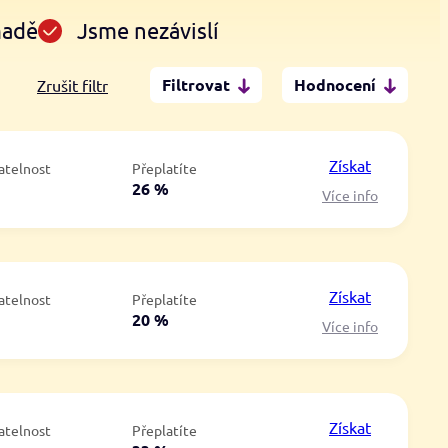
madě
Jsme nezávislí
Filtrovat
Hodnocení
Zrušit filtr
Po insolvenci
V hotovosti
ano
ano
Získat
atelnost
Přeplatíte
ne
ne
á
26 %
Více info
Získat
atelnost
Přeplatíte
á
20 %
Více info
Získat
atelnost
Přeplatíte