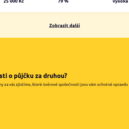
25 000 Kč
79 %
vysok
Zobrazit další
ti o půjčku za druhou?
my za vás zjistíme, které úvěrové společnosti jsou vám ochotné opravdu pů