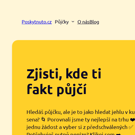
Přeskočit
na
obsah
Poskytnuto.cz
Půjčky
O nás
Blog
Zjisti, kde ti
fakt půjčí
Hledáš půjčku, ale je to jako hledat jehlu v k
sena? 🌀 Porovnali jsme ty nejlepší na trhu ❤
jednu žádost a vyber si z předschválených ✅
Potřebuješ nutně peníze? Klikej sem ➡️