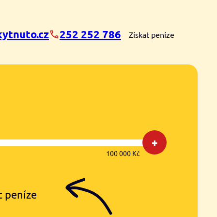
ytnuto.cz
252 252 786
Získat peníze
+
100 000 Kč
t peníze