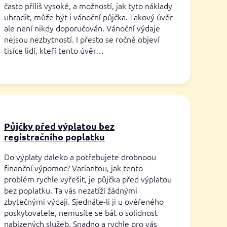
často příliš vysoké, a možností, jak tyto náklady
uhradit, může být i vánoční půjčka. Takový úvěr
ale není nikdy doporučován. Vánoční výdaje
nejsou nezbytností. I přesto se ročně objeví
tisíce lidí, kteří tento úvěr…
Půjčky před výplatou bez
registračního poplatku
Do výplaty daleko a potřebujete drobnoou
finanční výpomoc? Variantou, jak tento
problém rychle vyřešit, je půjčka před výplatou
bez poplatku. Ta vás nezatíží žádnými
zbytečnými výdaji. Sjednáte-li ji u ověřeného
poskytovatele, nemusíte se bát o solidnost
nabízených služeb. Snadno a rychle pro vás