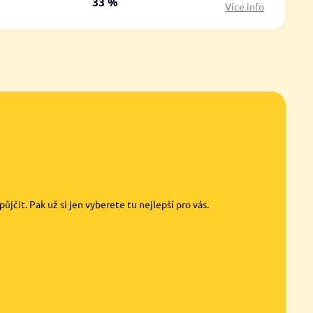
á
33 %
Více info
jčit. Pak už si jen vyberete tu nejlepší pro vás.