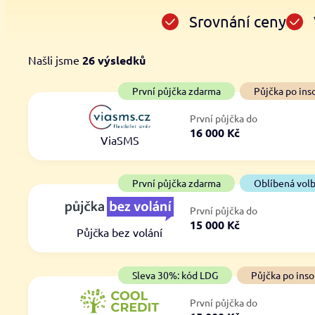
Srovnání ceny
Našli jsme
26
výsledků
Cena
První půjčka zdarma
První půjčka zdarma
Půjčka po ins
Od
–
První půjčka do
ano
16 000 Kč
Do
ViaSMS
ne
První půjčka zdarma
Oblíbená vol
První půjčka do
15 000 Kč
Půjčka bez volání
Sleva 30%: kód LDG
Půjčka po inso
První půjčka do