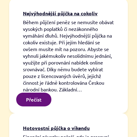
Nejvýhodnější půjčka na cokoliv
Během půjčení peněz se nemusíte obávat
vysokých poplatků či nezákonného
vymáhání dluhů. Nejvýhodnější půjčka na
cokoliv existuje. Při jejím hledání se
ovšem musíte mít na pozoru. Abyste se
vyhnuli jakémukoliv nesolidnímu jednání,
využijte při porovnání nabídek online
srovnávač. Díky němu budete vybírat
pouze z licencovaných úvěrů, jejichž
činnost je řádně kontrolována Českou
národní bankou. Základní…
:
Přečíst
Nejvýhodnější
půjčka
na
cokoliv
Hotovostní půjčka o víkendu
Finanční závazky neřeší, zda je pracovní