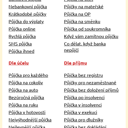
Nebankovní půjčka
Půjčky na mateřské
Krátkodobé půjčky
Půjčka na OP
Půjčka do výplaty
Půjčka na směnku
Půjčka online
Půjčka od soukromníka
Rychlá půjčka
Když vám zamítnou půjčku
SMS půjčka
Co dělat, když banka
nepůjčí
Půjčka ihned
Dle účelu
Dle příjmu
Půjčka pro každého
Půjčka bez registru
Půjčka na cokoliv
Půjčky pro nezaměstnané
Půjčka na auto
Půjčka bez doložení příjmů
Bezúročná půjčka
Půjčka po insolvenci
Půjčka na ruku
Půjčka v insolvenci
Půjčka v hotovosti
Půjčka v exekuci
Nejvýhodnější půjčka
Půjčka pro dlužníky
Nejlevnější půjčka
Půjčka bez dokládání