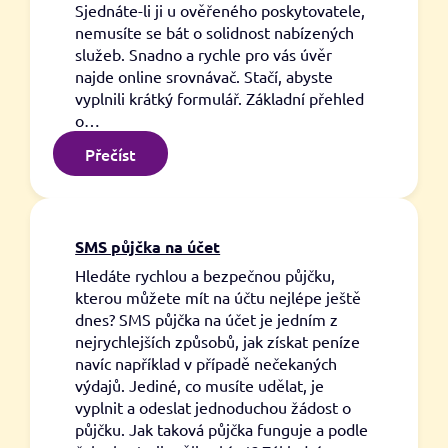
Sjednáte-li ji u ověřeného poskytovatele,
nemusíte se bát o solidnost nabízených
služeb. Snadno a rychle pro vás úvěr
najde online srovnávač. Stačí, abyste
vyplnili krátký formulář. Základní přehled
o…
:
Přečíst
Půjčky
před
výplatou
bez
SMS půjčka na účet
registračního
Hledáte rychlou a bezpečnou půjčku,
poplatku
kterou můžete mít na účtu nejlépe ještě
dnes? SMS půjčka na účet je jedním z
nejrychlejších způsobů, jak získat peníze
navíc například v případě nečekaných
výdajů. Jediné, co musíte udělat, je
vyplnit a odeslat jednoduchou žádost o
půjčku. Jak taková půjčka funguje a podle