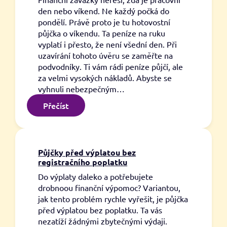
den nebo víkend. Ne každý počká do
pondělí. Právě proto je tu hotovostní
půjčka o víkendu. Ta peníze na ruku
vyplatí i přesto, že není všední den. Při
uzavírání tohoto úvěru se zaměřte na
podvodníky. Ti vám rádi peníze půjčí, ale
za velmi vysokých nákladů. Abyste se
vyhnuli nebezpečným…
:
Přečíst
Hotovostní
půjčka
o
víkendu
Půjčky před výplatou bez
registračního poplatku
Do výplaty daleko a potřebujete
drobnoou finanční výpomoc? Variantou,
jak tento problém rychle vyřešit, je půjčka
před výplatou bez poplatku. Ta vás
nezatíží žádnými zbytečnými výdaji.