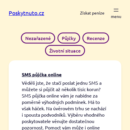
Přeskočit
na
Poskytnuto.cz
Získat peníze
obsah
Nezařazené
Půjčky
Recenze
Životní situace
SMS půjčka online
Věděli jste, že stačí poslat jednu SMS a
můžete si půjčit až několik tisíc korun?
SMS půjčka online vám je nabídne za
poměrně výhodných podmínek. Má to
však háček. Na úvěrovém trhu se nachází
i spousta podvodníků. Výběru vhodného
poskytovatele věnujte dostatečnou
pozornost. Pomoct vám může i online