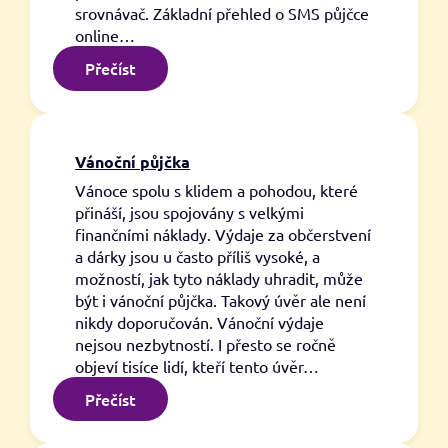
srovnávač. Základní přehled o SMS půjčce
online…
:
Přečíst
SMS
půjčka
online
Vánoční půjčka
Vánoce spolu s klidem a pohodou, které
přináší, jsou spojovány s velkými
finančními náklady. Výdaje za občerstvení
a dárky jsou u často příliš vysoké, a
možností, jak tyto náklady uhradit, může
být i vánoční půjčka. Takový úvěr ale není
nikdy doporučován. Vánoční výdaje
nejsou nezbytností. I přesto se ročně
objeví tisíce lidí, kteří tento úvěr…
:
Přečíst
Vánoční
půjčka