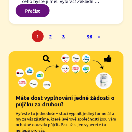
čeho byste ji měli vybírat? Základní…
:
Přečíst
SMS
půjčka
na
1
2
3
…
96
účet
»
Máte dost vyplňování jedné žádosti o
půjčku za druhou?
Vyřešte to jednoduše – stačí vyplnit jediný formulář a
my za vás zjistíme, které úvěrové společnosti jsou vám
ochotné opravdu půjčit. Pak už si jen vyberete tu
nejlepší pro vás.