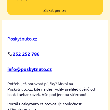
Získat peníze
Poskytnuto.cz
252 252 786
info@poskytnuto.cz
Potřebuješ porovnat půjčky? Mrkni na
Poskytnuto.cz, kde najdeš rychlý přehled úvěrů od
bank i nebankovek. Vše pod jednou střechou!
Portál Poskytnuto.cz provozuje společnost
72Ventures s.r.o